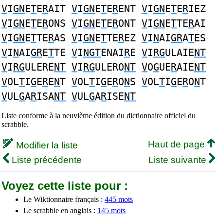
V
I
GN
E
T
E
R
AIT
V
I
GN
E
T
E
R
ENT
V
I
GN
E
T
E
R
IEZ
V
I
GN
E
T
E
R
ONS
V
I
GN
E
T
E
R
ONT
V
I
GN
E
T
TE
R
AI
V
I
GN
E
T
TE
R
AS
V
I
GN
E
T
TE
R
EZ
V
I
N
AI
GR
A
T
ES
V
I
N
AI
GR
E
T
TE
V
I
NGT
ENAI
R
E
V
I
RG
ULAIE
NT
V
I
RG
ULERE
NT
V
I
RG
ULERO
NT
V
O
G
UE
R
AIE
NT
V
OL
T
I
G
E
R
E
N
T
V
OL
T
I
G
E
R
O
N
S
V
OL
T
I
G
E
R
O
N
T
V
UL
G
A
R
ISA
NT
V
UL
G
A
R
ISE
NT
Liste conforme à la neuvième édition du dictionnaire officiel du
scrabble.
Haut de page
Modifier la liste
Liste précédente
Liste suivante
Voyez cette liste pour :
Le Wiktionnaire français :
445 mots
Le scrabble en anglais :
145 mots