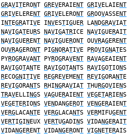
GR
A
V
I
T
ERO
N
T
GR
E
V
ERAIE
NT
GR
I
V
ELAIE
NT
GR
I
V
ELERE
NT
GR
I
V
ELERO
NT
GR
OO
V
ASSE
NT
I
NT
E
GR
ATI
V
E I
NV
ES
T
I
G
UE
R
LA
N
D
GR
A
V
IA
T
N
A
V
I
G
A
T
EU
R
S
N
A
V
I
G
A
TR
ICE
N
A
V
I
G
UE
R
AI
T
N
A
V
I
G
UE
R
EN
T
N
A
V
I
G
UE
R
ON
T
OU
VR
A
G
ERE
NT
OU
VR
A
G
ERO
NT
PI
GN
O
R
A
T
I
V
E P
R
O
V
I
GN
A
T
ES
PY
R
O
G
RA
V
A
NT
PY
R
O
G
RA
V
E
NT
R
A
V
A
G
EAIE
NT
R
A
V
I
G
O
T
A
N
TE
R
A
V
I
G
O
T
A
N
TS
R
A
V
I
G
O
T
IO
N
S
R
ECO
GN
I
T
I
V
E
R
E
G
RE
V
EME
NT
R
E
V
I
G
ORA
NT
E
R
E
V
I
G
ORA
NT
S
R
HI
NG
RA
V
IA
T
T
HU
RG
O
V
IE
N
S
TR
A
V
ELLI
NG
S
V
A
G
UE
R
AIE
NT
V
E
G
E
T
A
R
IE
N
S
V
E
G
E
T
E
R
IO
N
S
V
E
N
DAN
G
E
R
O
T
V
E
NG
E
R
AIEN
T
V
E
RG
LACA
NT
E
V
E
RG
LACA
NT
S
V
E
R
MIFU
G
E
NT
V
E
RT
I
G
I
N
EUX
V
E
RT
U
G
ADI
N
S
V
IDA
NG
E
R
AI
T
V
IDA
NG
E
R
EN
T
V
IDA
NG
E
R
ON
T
V
I
GN
E
T
E
R
AIS