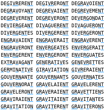
DE
G
I
VR
ERE
NT
DE
G
I
VR
ERO
NT
DE
GR
A
V
OIE
NT
DE
GR
A
V
OYA
NT
DE
GR
E
V
AIE
NT
DE
GR
E
V
EME
NT
DE
GR
E
V
ERE
NT
DE
GR
E
V
ERO
NT
DE
V
E
RG
O
N
DA
T
DE
V
IE
RG
EA
NT
DI
V
A
G
UE
R
E
NT
DI
V
A
G
UE
R
O
NT
DI
V
E
RG
E
NT
ES DI
V
E
RG
ERE
NT
DI
V
E
RG
ERO
NT
E
NGR
A
V
AIEN
T
E
NGR
A
V
ERAI
T
E
NGR
A
V
EREN
T
E
NGR
A
V
ERON
T
E
NV
E
RG
EA
T
ES E
NV
E
RG
ERAI
T
E
NV
E
RG
EREN
T
E
NV
E
RG
ERON
T
E
NV
E
RG
UA
T
ES
EX
TR
A
V
A
G
A
N
T
G
E
N
E
R
A
T
I
V
ES
G
E
N
E
VR
E
T
TES
G
E
R
MI
N
A
T
I
V
E
G
I
R
A
V
IA
T
IO
N
G
I
VR
ERAIE
NT
G
OU
V
E
RN
AN
T
E
G
OU
V
E
RN
AN
T
S
G
OU
V
E
RN
A
T
ES
G
OU
V
E
RN
ORA
T
GR
A
V
ELAIE
NT
GR
A
V
ELERE
NT
GR
A
V
ELERO
NT
GR
A
V
ERAIE
NT
GR
A
V
E
T
TIE
N
S
GR
A
V
IRAIE
NT
GR
A
V
I
T
AIE
N
T
GR
A
V
I
T
A
N
TES
GR
A
V
I
T
ATIO
N
GR
A
V
I
T
ERE
N
T
GR
A
V
I
T
ERO
N
S