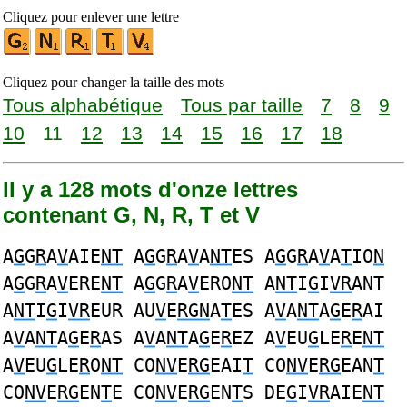
Cliquez pour enlever une lettre
Cliquez pour changer la taille des mots
Tous alphabétique
Tous par taille
7
8
9
10
11
12
13
14
15
16
17
18
Il y a 128 mots d'onze lettres
contenant G, N, R, T et V
A
G
G
R
A
V
AIE
NT
A
G
G
R
A
V
A
NT
ES A
G
G
R
A
V
A
T
IO
N
A
G
G
R
A
V
ERE
NT
A
G
G
R
A
V
ERO
NT
A
NT
I
G
I
VR
ANT
A
NT
I
G
I
VR
EUR AU
V
E
RGN
A
T
ES A
V
A
NT
A
G
E
R
AI
A
V
A
NT
A
G
E
R
AS A
V
A
NT
A
G
E
R
EZ A
V
EU
G
LE
R
E
NT
A
V
EU
G
LE
R
O
NT
CO
NV
E
RG
EAI
T
CO
NV
E
RG
EAN
T
CO
NV
E
RG
EN
T
E CO
NV
E
RG
EN
T
S DE
G
I
VR
AIE
NT