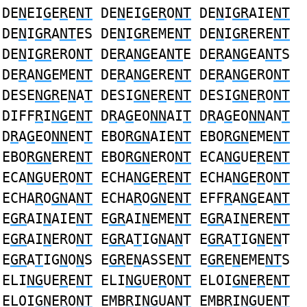
DE
N
EI
G
E
R
E
NT
DE
N
EI
G
E
R
O
NT
DE
N
I
GR
AIE
NT
DE
N
I
GR
A
NT
ES DE
N
I
GR
EME
NT
DE
N
I
GR
ERE
NT
DE
N
I
GR
ERO
NT
DE
R
A
NG
EA
NT
E DE
R
A
NG
EA
NT
S
DE
R
A
NG
EME
NT
DE
R
A
NG
ERE
NT
DE
R
A
NG
ERO
NT
DESE
NGR
E
N
A
T
DESI
GN
E
R
E
NT
DESI
GN
E
R
O
NT
DIFF
R
I
NG
E
NT
D
R
A
G
EO
NN
AI
T
D
R
A
G
EO
NN
AN
T
D
R
A
G
EO
NN
EN
T
EBO
RGN
AIE
NT
EBO
RGN
EME
NT
EBO
RGN
ERE
NT
EBO
RGN
ERO
NT
ECA
NG
UE
R
E
NT
ECA
NG
UE
R
O
NT
ECHA
NG
E
R
E
NT
ECHA
NG
E
R
O
NT
ECHA
R
O
GN
A
NT
ECHA
R
O
GN
E
NT
EFF
R
A
NG
EA
NT
E
GR
AI
N
AIE
NT
E
GR
AI
N
EME
NT
E
GR
AI
N
ERE
NT
E
GR
AI
N
ERO
NT
E
GR
A
T
IG
N
A
N
T E
GR
A
T
IG
N
E
N
T
E
GR
A
T
IG
N
O
N
S E
GR
E
N
ASSE
NT
E
GR
E
N
EME
NT
S
ELI
NG
UE
R
E
NT
ELI
NG
UE
R
O
NT
ELOI
GN
E
R
E
NT
ELOI
GN
E
R
O
NT
EMB
R
I
NG
UA
NT
EMB
R
I
NG
UE
NT