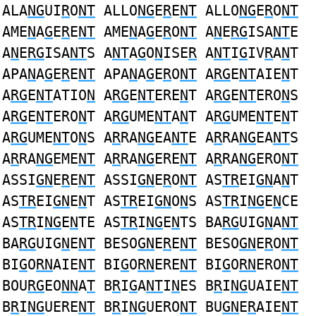
ALA
NG
UI
R
O
NT
ALLO
NG
E
R
E
NT
ALLO
NG
E
R
O
NT
AME
N
A
G
E
R
E
NT
AME
N
A
G
E
R
O
NT
A
N
E
RG
ISA
NT
E
A
N
E
RG
ISA
NT
S A
NT
A
G
O
N
ISE
R
A
NT
I
G
IV
R
A
N
T
APA
N
A
G
E
R
E
NT
APA
N
A
G
E
R
O
NT
A
RG
E
NT
AIE
N
T
A
RG
E
NT
ATIO
N
A
RG
E
NT
ERE
N
T A
RG
E
NT
ERO
N
S
A
RG
E
NT
ERO
N
T A
RG
UME
NT
A
N
T A
RG
UME
NT
E
N
T
A
RG
UME
NT
O
N
S A
R
RA
NG
EA
NT
E A
R
RA
NG
EA
NT
S
A
R
RA
NG
EME
NT
A
R
RA
NG
ERE
NT
A
R
RA
NG
ERO
NT
ASSI
GN
E
R
E
NT
ASSI
GN
E
R
O
NT
AS
TR
EI
GN
A
N
T
AS
TR
EI
GN
E
N
T AS
TR
EI
GN
O
N
S AS
TR
I
NG
E
N
CE
AS
TR
I
NG
E
N
TE AS
TR
I
NG
E
N
TS BA
RG
UIG
N
A
NT
BA
RG
UIG
N
E
NT
BESO
GN
E
R
E
NT
BESO
GN
E
R
O
NT
BI
G
O
RN
AIE
NT
BI
G
O
RN
ERE
NT
BI
G
O
RN
ERO
NT
BOU
RG
EO
NN
A
T
B
R
I
G
A
NT
I
N
ES B
R
I
NG
UAIE
NT
B
R
I
NG
UERE
NT
B
R
I
NG
UERO
NT
BU
GN
E
R
AIE
NT