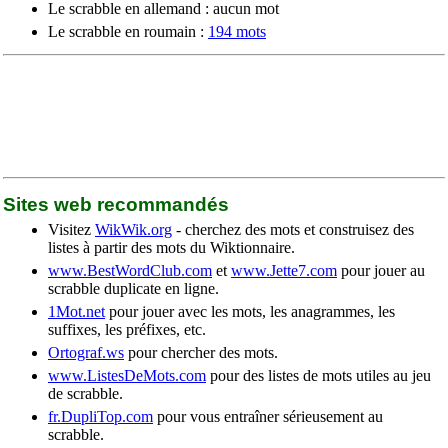
Le scrabble en allemand : aucun mot
Le scrabble en roumain :
194 mots
Sites web recommandés
Visitez
WikWik.org
- cherchez des mots et construisez des
listes à partir des mots du Wiktionnaire.
www.BestWordClub.com
et
www.Jette7.com
pour jouer au
scrabble duplicate en ligne.
1Mot.net
pour jouer avec les mots, les anagrammes, les
suffixes, les préfixes, etc.
Ortograf.ws
pour chercher des mots.
www.ListesDeMots.com
pour des listes de mots utiles au jeu
de scrabble.
fr.DupliTop.com
pour vous entraîner sérieusement au
scrabble.