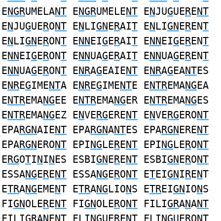
E
NGR
UMELA
NT
E
NGR
UMELE
NT
E
N
JU
G
UE
R
E
NT
E
N
JU
G
UE
R
O
NT
E
N
LI
GN
E
R
AI
T
E
N
LI
GN
E
R
EN
T
E
N
LI
GN
E
R
ON
T
E
NN
EI
G
E
R
AI
T
E
NN
EI
G
E
R
EN
T
E
NN
EI
G
E
R
ON
T
E
NN
UA
G
E
R
AI
T
E
NN
UA
G
E
R
EN
T
E
NN
UA
G
E
R
ON
T
E
NR
A
G
EAIE
NT
E
NR
A
G
EA
NT
ES
E
NR
E
G
IME
NT
A E
NR
E
G
IME
NT
E E
NTR
EMA
NG
EA
E
NTR
EMA
NG
EE E
NTR
EMA
NG
ER E
NTR
EMA
NG
ES
E
NTR
EMA
NG
EZ E
N
VE
RG
ERE
NT
E
N
VE
RG
ERO
NT
EPA
RGN
AIE
NT
EPA
RGN
A
NT
ES EPA
RGN
ERE
NT
EPA
RGN
ERO
NT
EPI
NG
LE
R
E
NT
EPI
NG
LE
R
O
NT
E
RG
O
T
I
N
I
N
ES ESBI
GN
E
R
E
NT
ESBI
GN
E
R
O
NT
ESSA
NG
E
R
E
NT
ESSA
NG
E
R
O
NT
E
T
EI
GN
I
R
E
N
T
E
TR
A
NG
EME
N
T E
TR
A
NG
LIO
N
S E
TR
EI
GN
IO
N
S
FI
GN
OLE
R
E
NT
FI
GN
OLE
R
O
NT
FILI
GR
A
N
A
NT
FILI
GR
A
N
E
NT
FLI
NG
UE
R
E
NT
FLI
NG
UE
R
O
NT