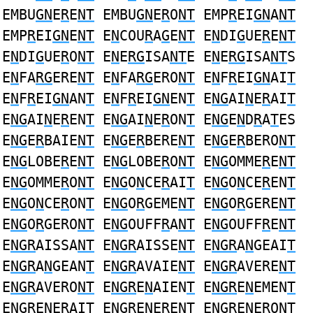
EMBU
GN
E
R
E
NT
EMBU
GN
E
R
O
NT
EMP
R
EI
GN
A
NT
EMP
R
EI
GN
E
NT
E
N
COU
R
A
G
E
NT
E
N
DI
G
UE
R
E
NT
E
N
DI
G
UE
R
O
NT
E
N
E
RG
ISA
NT
E E
N
E
RG
ISA
NT
S
E
N
FA
RG
ERE
NT
E
N
FA
RG
ERO
NT
E
N
F
R
EI
GN
AI
T
E
N
F
R
EI
GN
AN
T
E
N
F
R
EI
GN
EN
T
E
NG
AI
N
E
R
AI
T
E
NG
AI
N
E
R
EN
T
E
NG
AI
N
E
R
ON
T
E
NG
E
N
D
R
A
T
ES
E
NG
E
R
BAIE
NT
E
NG
E
R
BERE
NT
E
NG
E
R
BERO
NT
E
NG
LOBE
R
E
NT
E
NG
LOBE
R
O
NT
E
NG
OMME
R
E
NT
E
NG
OMME
R
O
NT
E
NG
O
N
CE
R
AI
T
E
NG
O
N
CE
R
EN
T
E
NG
O
N
CE
R
ON
T
E
NG
O
R
GEME
NT
E
NG
O
R
GERE
NT
E
NG
O
R
GERO
NT
E
NG
OUFF
R
A
NT
E
NG
OUFF
R
E
NT
E
NGR
AISSA
NT
E
NGR
AISSE
NT
E
NGR
A
N
GEAI
T
E
NGR
A
N
GEAN
T
E
NGR
AVAIE
NT
E
NGR
AVERE
NT
E
NGR
AVERO
NT
E
NGR
E
N
AIEN
T
E
NGR
E
N
EMEN
T
E
NGR
E
N
ERAI
T
E
NGR
E
N
EREN
T
E
NGR
E
N
ERON
T