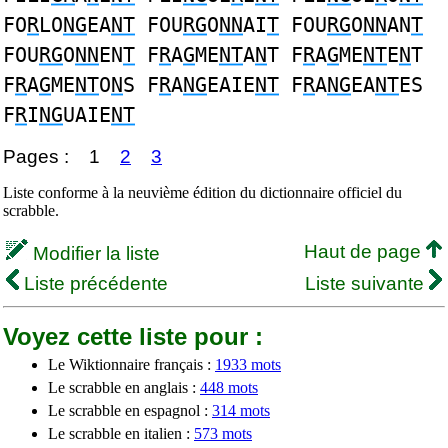
FO
R
LO
NG
EA
NT
FOU
RG
O
NN
AI
T
FOU
RG
O
NN
AN
T
FOU
RG
O
NN
EN
T
F
R
A
G
ME
NT
A
N
T F
R
A
G
ME
NT
E
N
T
F
R
A
G
ME
NT
O
N
S F
R
A
NG
EAIE
NT
F
R
A
NG
EA
NT
ES
F
R
I
NG
UAIE
NT
Pages :
1
2
3
Liste conforme à la neuvième édition du dictionnaire officiel du
scrabble.
Haut de page
Modifier la liste
Liste précédente
Liste suivante
Voyez cette liste pour :
Le Wiktionnaire français :
1933 mots
Le scrabble en anglais :
448 mots
Le scrabble en espagnol :
314 mots
Le scrabble en italien :
573 mots