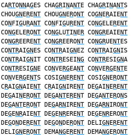
CA
RT
O
NN
A
G
ES CHA
GR
I
N
A
NT
E CHA
GR
I
N
A
NT
S
CHOU
GN
E
R
E
NT
CHOU
GN
E
R
O
NT
CO
GN
E
R
AIE
NT
CO
N
FI
G
U
R
A
NT
CO
N
FI
G
U
R
E
NT
CO
NG
ELE
R
E
NT
CO
NG
ELE
R
O
NT
CO
NG
LU
T
I
N
E
R
CO
NGR
EAIE
NT
CO
NGR
EERE
NT
CO
NGR
EERO
NT
CO
NGR
UE
NT
ES
CO
NTR
AI
GN
ES CO
NTR
AI
GN
EZ CO
NTR
AI
GN
IS
CO
NTR
AI
GN
IT CO
NTR
ESEI
NG
CO
NTR
ESI
GN
A
CO
NTR
ESI
GN
E CO
N
VE
RG
EA
NT
CO
N
VE
RG
E
NT
E
CO
N
VE
RG
E
NT
S COSI
GN
E
R
E
NT
COSI
GN
E
R
O
NT
C
R
AI
GN
AIE
NT
C
R
AI
GN
IRE
NT
DE
G
AI
N
E
R
E
NT
DE
G
AI
N
E
R
O
NT
DE
G
A
NT
E
R
E
N
T DE
G
A
NT
E
R
O
N
S
DE
G
A
NT
E
R
O
N
T DE
G
A
RN
IRE
NT
DE
G
A
RN
IRO
NT
DE
G
E
NR
AIE
NT
DE
G
E
NR
ERE
NT
DE
G
E
NR
ERO
NT
DE
G
O
N
DE
R
E
NT
DE
G
O
N
DE
R
O
NT
DELI
GN
E
R
E
NT
DELI
GN
E
R
O
NT
DEMA
NG
E
R
E
NT
DEMA
NG
E
R
O
NT