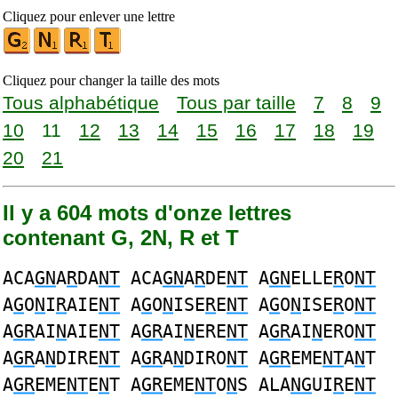
Cliquez pour enlever une lettre
Cliquez pour changer la taille des mots
Tous alphabétique
Tous par taille
7
8
9
10
11
12
13
14
15
16
17
18
19
20
21
Il y a 604 mots d'onze lettres
contenant G, 2N, R et T
ACA
GN
A
R
DA
NT
ACA
GN
A
R
DE
NT
A
GN
ELLE
R
O
NT
A
G
O
N
I
R
AIE
NT
A
G
O
N
ISE
R
E
NT
A
G
O
N
ISE
R
O
NT
A
GR
AI
N
AIE
NT
A
GR
AI
N
ERE
NT
A
GR
AI
N
ERO
NT
A
GR
A
N
DIRE
NT
A
GR
A
N
DIRO
NT
A
GR
EME
NT
A
N
T
A
GR
EME
NT
E
N
T A
GR
EME
NT
O
N
S ALA
NG
UI
R
E
NT