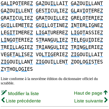
G
A
LI
PO
T
ERE
Z
G
A
Z
OU
IL
LAI
T
G
A
Z
OU
IL
LAN
T
G
A
Z
OU
IL
LEN
T
G
ES
TI
CU
L
IE
Z
GL
AV
I
O
T
ERE
Z
G
RA
TI
CU
L
IE
Z
G
RA
T
OU
IL
LE
Z
G
RE
L
O
T
ER
I
E
Z
G
U
IL
LEME
T
E
Z
G
U
IL
LO
T
INE
Z
I
N
T
ER
L
I
G
NE
Z
L
E
GIT
IMERE
Z
LIG
A
T
URERE
Z
LIG
O
T
ASSIE
Z
LI
N
G
O
T
ERIE
Z
S
T
RAN
G
U
LI
E
Z
T
E
L
E
G
U
I
DIE
Z
T
RE
IL
LA
G
IE
Z
T
R
I
AN
G
U
L
IE
Z
T
R
I
N
GL
ERIE
Z
VE
G
E
T
A
LI
SE
Z
VO
LTIG
ERIE
Z
ZIG
OUI
L
LAI
T
ZIG
OUI
L
LAN
T
ZIG
OUI
L
LEN
T
Z
OO
L
O
GI
S
T
ES
Z
Y
T
HO
L
O
GI
ES
Liste conforme à la neuvième édition du dictionnaire officiel du
scrabble.
Haut de page
Modifier la liste
Liste précédente
Liste suivante