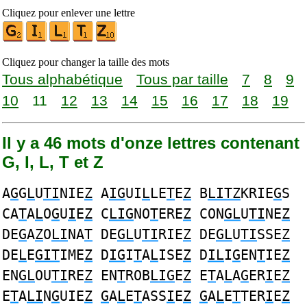
Cliquez pour enlever une lettre
Cliquez pour changer la taille des mots
Tous alphabétique
Tous par taille
7
8
9
10
11
12
13
14
15
16
17
18
19
Il y a 46 mots d'onze lettres contenant
G, I, L, T et Z
A
G
G
L
U
TI
NIE
Z
A
IG
UI
L
LE
T
E
Z
B
LITZ
KRIE
G
S
CA
T
A
L
O
G
U
I
E
Z
C
LIG
NO
T
ERE
Z
CON
GL
U
TI
NE
Z
DE
G
A
Z
O
LI
NA
T
DE
GL
U
TI
RIE
Z
DE
GL
U
TI
SSE
Z
DE
L
E
GIT
IME
Z
D
IG
I
T
A
L
ISE
Z
D
IL
I
G
EN
T
IE
Z
EN
GL
OU
TI
RE
Z
EN
T
ROB
LIG
E
Z
E
T
A
L
A
G
ER
I
E
Z
E
T
A
LI
N
G
UIE
Z
G
A
L
E
T
ASS
I
E
Z
G
A
L
E
T
TER
I
E
Z