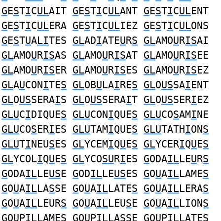
G
E
S
T
I
C
UL
AIT
G
E
S
T
I
C
UL
ANT
G
E
S
T
I
C
UL
ENT
G
E
S
T
I
C
UL
ERA
G
E
S
T
I
C
UL
IEZ
G
E
S
T
I
C
UL
ONS
G
E
S
T
U
A
LI
TES
GL
AD
I
ATE
U
R
S
GL
AMO
U
R
IS
AI
GL
AMO
U
R
IS
AS
GL
AMO
U
R
IS
AT
GL
AMO
U
R
IS
EE
GL
AMO
U
R
IS
ER
GL
AMO
U
R
IS
ES
GL
AMO
U
R
IS
EZ
GL
A
U
CON
I
TE
S
GL
OB
U
LA
I
RE
S
GL
O
US
SA
I
ENT
GL
O
US
SERA
I
S
GL
O
US
SERA
I
T
GL
O
US
SER
I
EZ
GLU
C
I
DIQUE
S
GLU
CON
I
QUE
S
GLU
CO
S
AM
I
NE
GLU
CO
S
ER
I
ES
GLU
TAM
I
QUE
S
GLU
TATH
I
ON
S
GLU
T
I
NEU
S
ES
GL
YCEM
I
Q
U
E
S
GL
YCER
I
Q
U
E
S
GL
YCOL
I
Q
U
E
S
GL
YCO
SU
R
I
ES
G
ODA
IL
LE
U
R
S
G
ODA
IL
LE
US
E
G
OD
IL
LE
US
ES
G
O
U
A
IL
LAME
S
G
O
U
A
IL
LA
S
SE
G
O
U
A
IL
LATE
S
G
O
U
A
IL
LERA
S
G
O
U
A
IL
LEUR
S
G
O
U
A
IL
LEU
S
E
G
O
U
A
IL
LION
S
G
O
U
P
IL
LAME
S
G
O
U
P
IL
LA
S
SE
G
O
U
P
IL
LATE
S