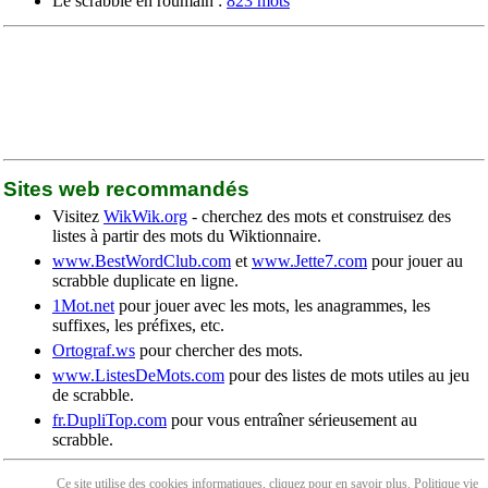
Le scrabble en roumain :
823 mots
Sites web recommandés
Visitez
WikWik.org
- cherchez des mots et construisez des
listes à partir des mots du Wiktionnaire.
www.BestWordClub.com
et
www.Jette7.com
pour jouer au
scrabble duplicate en ligne.
1Mot.net
pour jouer avec les mots, les anagrammes, les
suffixes, les préfixes, etc.
Ortograf.ws
pour chercher des mots.
www.ListesDeMots.com
pour des listes de mots utiles au jeu
de scrabble.
fr.DupliTop.com
pour vous entraîner sérieusement au
scrabble.
Ce site utilise des cookies informatiques, cliquez pour en
savoir plus
. Politique
vie