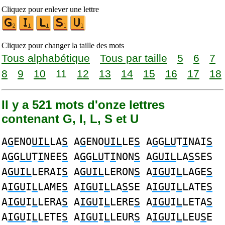
Cliquez pour enlever une lettre
Cliquez pour changer la taille des mots
Tous alphabétique
Tous par taille
5
6
7
8
9
10
11
12
13
14
15
16
17
18
Il y a 521 mots d'onze lettres
contenant G, I, L, S et U
A
G
ENO
UIL
LA
S
A
G
ENO
UIL
LE
S
A
G
G
LU
T
I
NAI
S
A
G
G
LU
T
I
NEE
S
A
G
G
LU
T
I
NON
S
A
GUIL
LA
S
SES
A
GUIL
LERAI
S
A
GUIL
LERON
S
A
IGU
I
L
LAGE
S
A
IGU
I
L
LAME
S
A
IGU
I
L
LA
S
SE A
IGU
I
L
LATE
S
A
IGU
I
L
LERA
S
A
IGU
I
L
LERE
S
A
IGU
I
L
LETA
S
A
IGU
I
L
LETE
S
A
IGU
I
L
LEUR
S
A
IGU
I
L
LEU
S
E