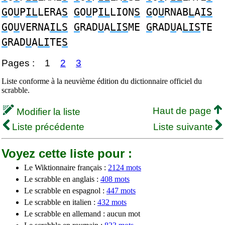
G
O
U
P
IL
LERA
S
G
O
U
P
IL
LION
S
G
O
U
RNAB
L
A
IS
G
O
U
VERNA
ILS
G
RAD
U
A
LIS
ME
G
RAD
U
A
LIS
TE
G
RAD
U
A
LI
TE
S
Pages :
1
2
3
Liste conforme à la neuvième édition du dictionnaire officiel du
scrabble.
Haut de page
Modifier la liste
Liste précédente
Liste suivante
Voyez cette liste pour :
Le Wiktionnaire français :
2124 mots
Le scrabble en anglais :
408 mots
Le scrabble en espagnol :
447 mots
Le scrabble en italien :
432 mots
Le scrabble en allemand : aucun mot