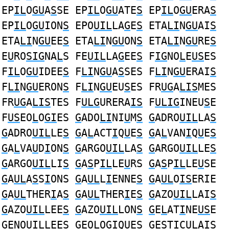
EP
IL
O
GU
A
S
SE EP
IL
O
GU
ATE
S
EP
IL
O
GU
ERA
S
EP
IL
O
GU
ION
S
EPO
UIL
LA
G
E
S
ETA
LI
N
GU
AI
S
ETA
LI
N
GU
EE
S
ETA
LI
N
GU
ON
S
ETA
LI
N
GU
RE
S
E
U
RO
SIG
NA
L
S FE
UIL
LA
G
EE
S
F
IG
NO
L
E
US
ES
F
IL
O
GU
IDEE
S
F
LI
N
GU
A
S
SES F
LI
N
GU
ERAI
S
F
LI
N
GU
ERON
S
F
LI
N
GU
EU
S
ES FR
UG
A
LIS
MES
FR
UG
A
LIS
TES F
ULG
URERA
IS
F
ULIG
INEU
S
E
F
US
EO
L
O
GI
ES
G
ADO
LI
NI
U
M
S
G
ADRO
UIL
LA
S
G
ADRO
UIL
LE
S
G
A
L
ACT
I
Q
U
E
S
G
A
L
VAN
I
Q
U
E
S
G
A
L
VA
U
D
I
ON
S
G
ARGO
UIL
LA
S
G
ARGO
UIL
LE
S
G
ARGO
UIL
LI
S
G
A
S
P
IL
LE
U
RS
G
A
S
P
IL
LE
U
SE
G
A
UL
A
S
S
I
ONS
G
A
UL
L
I
ENNE
S
G
A
UL
O
IS
ERIE
G
A
UL
THER
I
A
S
G
A
UL
THER
I
E
S
G
AZO
UIL
LAI
S
G
AZO
UIL
LEE
S
G
AZO
UIL
LON
S
G
E
L
AT
I
NE
US
E
G
ENO
UIL
LEE
S
G
EO
L
OG
I
Q
U
E
S
G
E
S
T
I
C
UL
AIS