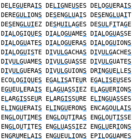
DE
L
E
GU
ERA
IS
DE
LIG
NE
US
ES DE
L
O
GU
ERA
IS
DERE
GULI
ON
S
DE
S
EN
GLU
A
I
S DE
S
EN
GLU
A
I
T
DE
S
EN
GLUI
EZ DE
S
H
UIL
A
G
ES DE
SUL
F
I
TA
G
E
D
I
A
L
O
G
IQ
U
E
S
D
I
A
L
O
GU
AME
S
D
I
A
L
O
GU
A
S
SE
D
I
A
L
O
GU
ATE
S
D
I
A
L
O
GU
ERA
S
D
I
A
L
O
GU
ION
S
D
I
A
L
O
GU
I
S
TE D
I
V
ULG
ACHA
S
D
I
V
ULG
ACHE
S
D
I
V
ULG
UAME
S
D
I
V
ULG
UA
S
SE D
I
V
ULG
UATE
S
D
I
V
ULG
UERA
S
D
I
V
ULG
UION
S
DR
I
N
GU
E
L
LE
S
ECO
L
O
GI
Q
U
E
S
E
G
A
LIS
ATE
U
R E
G
A
LIS
E
U
SES
E
GU
EU
L
ERA
IS
E
L
A
GU
A
S
S
I
EZ E
L
A
GU
ER
I
ON
S
E
L
AR
GIS
SE
U
R E
L
AR
GIS
S
U
RE E
LI
N
GU
A
S
SES
E
LI
N
GU
ERAI
S
E
LI
N
GU
ERON
S
ENCA
G
O
UL
A
IS
EN
GL
O
U
T
I
ME
S
EN
GL
O
U
T
I
RA
S
EN
GL
O
U
T
IS
SE
EN
GL
O
U
T
I
TE
S
EN
GLU
A
S
S
I
EZ EN
GLU
ER
I
ON
S
EN
G
R
U
ME
L
A
IS
EN
GU
EU
LI
ON
S
EP
IL
O
GU
AME
S