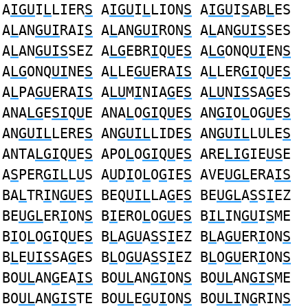
A
IGU
I
L
LIER
S
A
IGU
I
L
LION
S
A
IGU
I
S
AB
L
ES
A
L
AN
GUI
RAI
S
A
L
AN
GUI
RON
S
A
L
AN
GUIS
SES
A
L
AN
GUIS
SEZ A
LG
EBR
I
Q
U
E
S
A
LG
ONQ
UI
EN
S
A
LG
ONQ
UI
NE
S
A
L
LE
GU
ERA
IS
A
L
LER
GI
Q
U
E
S
A
L
PA
GU
ERA
IS
A
LU
M
I
NIA
G
E
S
A
LU
N
IS
SA
G
ES
ANA
LG
E
SI
Q
U
E ANA
L
O
GI
Q
U
E
S
AN
GI
O
L
OG
U
E
S
AN
GUIL
LERE
S
AN
GUIL
LIDE
S
AN
GUIL
LULE
S
ANTA
LGI
Q
U
E
S
APO
L
O
GI
Q
U
E
S
ARE
LIG
IE
US
E
A
S
PER
GIL
L
U
S A
U
D
I
O
L
O
G
IE
S
AVE
UGL
ERA
IS
BA
L
TR
I
N
GU
E
S
BEQ
UIL
LA
G
E
S
BE
UGL
A
S
S
I
EZ
BE
UGL
ER
I
ON
S
B
I
ERO
L
O
GU
E
S
B
IL
IN
GU
I
S
ME
B
I
O
L
O
G
IQ
U
E
S
B
L
A
GU
A
S
S
I
EZ B
L
A
GU
ER
I
ON
S
B
L
E
UIS
SA
G
ES B
L
O
GU
A
S
S
I
EZ B
L
O
GU
ER
I
ON
S
BO
UL
AN
G
EA
IS
BO
UL
AN
GI
ON
S
BO
UL
AN
GIS
ME
BO
UL
AN
GIS
TE BO
UL
E
G
U
I
ON
S
BO
ULI
N
G
RIN
S