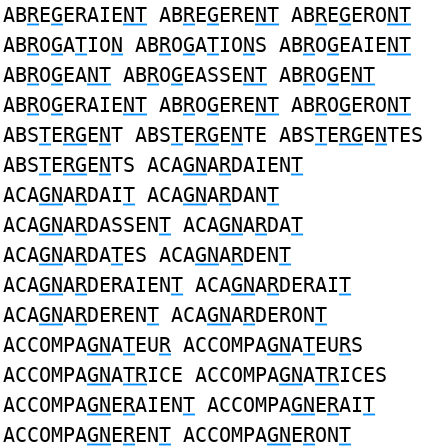
AB
R
E
G
ERAIE
NT
AB
R
E
G
ERE
NT
AB
R
E
G
ERO
NT
AB
R
O
G
A
T
IO
N
AB
R
O
G
A
T
IO
N
S AB
R
O
G
EAIE
NT
AB
R
O
G
EA
NT
AB
R
O
G
EASSE
NT
AB
R
O
G
E
NT
AB
R
O
G
ERAIE
NT
AB
R
O
G
ERE
NT
AB
R
O
G
ERO
NT
ABS
T
E
RG
E
N
T ABS
T
E
RG
E
N
TE ABS
T
E
RG
E
N
TES
ABS
T
E
RG
E
N
TS ACA
GN
A
R
DAIEN
T
ACA
GN
A
R
DAI
T
ACA
GN
A
R
DAN
T
ACA
GN
A
R
DASSEN
T
ACA
GN
A
R
DA
T
ACA
GN
A
R
DA
T
ES ACA
GN
A
R
DEN
T
ACA
GN
A
R
DERAIEN
T
ACA
GN
A
R
DERAI
T
ACA
GN
A
R
DEREN
T
ACA
GN
A
R
DERON
T
ACCOMPA
GN
A
T
EU
R
ACCOMPA
GN
A
T
EU
R
S
ACCOMPA
GN
A
TR
ICE ACCOMPA
GN
A
TR
ICES
ACCOMPA
GN
E
R
AIEN
T
ACCOMPA
GN
E
R
AI
T
ACCOMPA
GN
E
R
EN
T
ACCOMPA
GN
E
R
ON
T