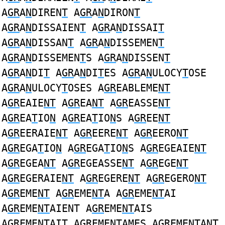
A
GR
A
N
DIREN
T
A
GR
A
N
DIRON
T
A
GR
A
N
DISSAIEN
T
A
GR
A
N
DISSAI
T
A
GR
A
N
DISSAN
T
A
GR
A
N
DISSEMEN
T
A
GR
A
N
DISSEMEN
T
S A
GR
A
N
DISSEN
T
A
GR
A
N
DI
T
A
GR
A
N
DI
T
ES A
GR
A
N
ULOCY
T
OSE
A
GR
A
N
ULOCY
T
OSES A
GR
EABLEME
NT
A
GR
EAIE
NT
A
GR
EA
NT
A
GR
EASSE
NT
A
GR
EA
T
IO
N
A
GR
EA
T
IO
N
S A
GR
EE
NT
A
GR
EERAIE
NT
A
GR
EERE
NT
A
GR
EERO
NT
A
GR
EGA
T
IO
N
A
GR
EGA
T
IO
N
S A
GR
EGEAIE
NT
A
GR
EGEA
NT
A
GR
EGEASSE
NT
A
GR
EGE
NT
A
GR
EGERAIE
NT
A
GR
EGERE
NT
A
GR
EGERO
NT
A
GR
EME
NT
A
GR
EME
NT
A A
GR
EME
NT
AI
A
GR
EME
NT
AIENT A
GR
EME
NT
AIS
A
GR
EME
NT
AIT A
GR
EME
NT
AMES A
GR
EME
NT
ANT