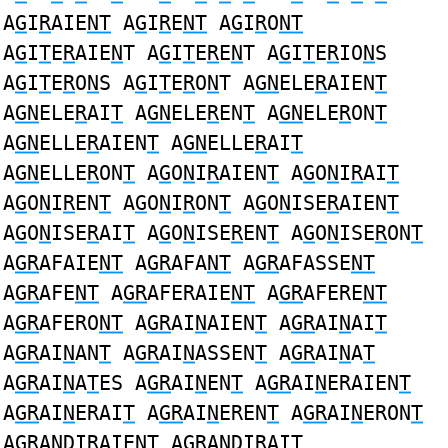
A
G
I
R
AIE
NT
A
G
I
R
E
NT
A
G
I
R
O
NT
A
G
I
T
E
R
AIE
N
T A
G
I
T
E
R
E
N
T A
G
I
T
E
R
IO
N
S
A
G
I
T
E
R
O
N
S A
G
I
T
E
R
O
N
T A
GN
ELE
R
AIEN
T
A
GN
ELE
R
AI
T
A
GN
ELE
R
EN
T
A
GN
ELE
R
ON
T
A
GN
ELLE
R
AIEN
T
A
GN
ELLE
R
AI
T
A
GN
ELLE
R
ON
T
A
G
O
N
I
R
AIEN
T
A
G
O
N
I
R
AI
T
A
G
O
N
I
R
EN
T
A
G
O
N
I
R
ON
T
A
G
O
N
ISE
R
AIEN
T
A
G
O
N
ISE
R
AI
T
A
G
O
N
ISE
R
EN
T
A
G
O
N
ISE
R
ON
T
A
GR
AFAIE
NT
A
GR
AFA
NT
A
GR
AFASSE
NT
A
GR
AFE
NT
A
GR
AFERAIE
NT
A
GR
AFERE
NT
A
GR
AFERO
NT
A
GR
AI
N
AIEN
T
A
GR
AI
N
AI
T
A
GR
AI
N
AN
T
A
GR
AI
N
ASSEN
T
A
GR
AI
N
A
T
A
GR
AI
N
A
T
ES A
GR
AI
N
EN
T
A
GR
AI
N
ERAIEN
T
A
GR
AI
N
ERAI
T
A
GR
AI
N
EREN
T
A
GR
AI
N
ERON
T
A
GR
A
N
DIRAIEN
T
A
GR
A
N
DIRAI
T