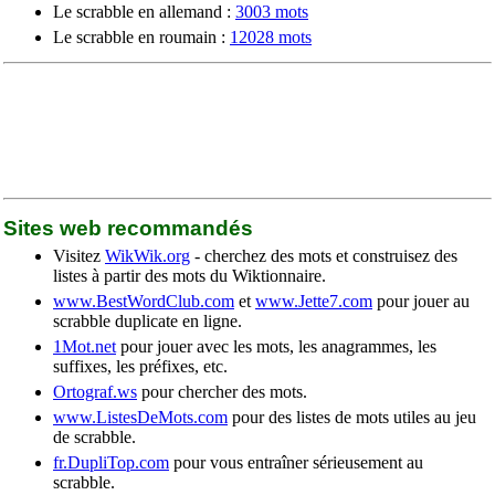
Le scrabble en allemand :
3003 mots
Le scrabble en roumain :
12028 mots
Sites web recommandés
Visitez
WikWik.org
- cherchez des mots et construisez des
listes à partir des mots du Wiktionnaire.
www.BestWordClub.com
et
www.Jette7.com
pour jouer au
scrabble duplicate en ligne.
1Mot.net
pour jouer avec les mots, les anagrammes, les
suffixes, les préfixes, etc.
Ortograf.ws
pour chercher des mots.
www.ListesDeMots.com
pour des listes de mots utiles au jeu
de scrabble.
fr.DupliTop.com
pour vous entraîner sérieusement au
scrabble.