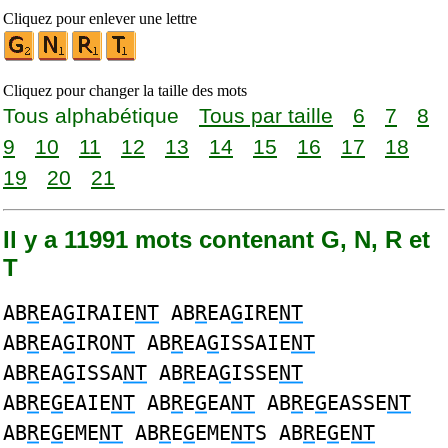
Cliquez pour enlever une lettre
Cliquez pour changer la taille des mots
Tous alphabétique
Tous par taille
6
7
8
9
10
11
12
13
14
15
16
17
18
19
20
21
Il y a 11991 mots contenant G, N, R et
T
AB
R
EA
G
IRAIE
NT
AB
R
EA
G
IRE
NT
AB
R
EA
G
IRO
NT
AB
R
EA
G
ISSAIE
NT
AB
R
EA
G
ISSA
NT
AB
R
EA
G
ISSE
NT
AB
R
E
G
EAIE
NT
AB
R
E
G
EA
NT
AB
R
E
G
EASSE
NT
AB
R
E
G
EME
NT
AB
R
E
G
EME
NT
S AB
R
E
G
E
NT