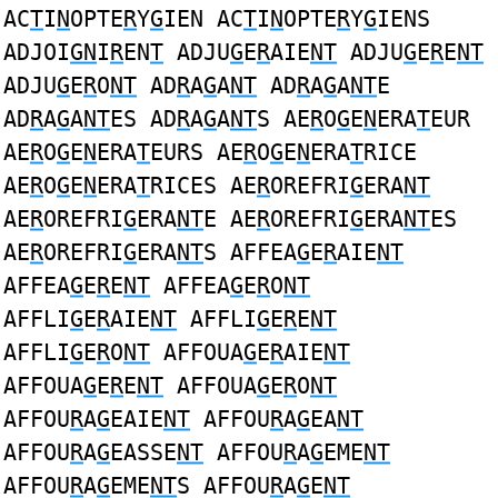
AC
T
I
N
OPTE
R
Y
G
IEN AC
T
I
N
OPTE
R
Y
G
IENS
ADJOI
GN
I
R
EN
T
ADJU
G
E
R
AIE
NT
ADJU
G
E
R
E
NT
ADJU
G
E
R
O
NT
AD
R
A
G
A
NT
AD
R
A
G
A
NT
E
AD
R
A
G
A
NT
ES AD
R
A
G
A
NT
S AE
R
O
G
E
N
ERA
T
EUR
AE
R
O
G
E
N
ERA
T
EURS AE
R
O
G
E
N
ERA
T
RICE
AE
R
O
G
E
N
ERA
T
RICES AE
R
OREFRI
G
ERA
NT
AE
R
OREFRI
G
ERA
NT
E AE
R
OREFRI
G
ERA
NT
ES
AE
R
OREFRI
G
ERA
NT
S AFFEA
G
E
R
AIE
NT
AFFEA
G
E
R
E
NT
AFFEA
G
E
R
O
NT
AFFLI
G
E
R
AIE
NT
AFFLI
G
E
R
E
NT
AFFLI
G
E
R
O
NT
AFFOUA
G
E
R
AIE
NT
AFFOUA
G
E
R
E
NT
AFFOUA
G
E
R
O
NT
AFFOU
R
A
G
EAIE
NT
AFFOU
R
A
G
EA
NT
AFFOU
R
A
G
EASSE
NT
AFFOU
R
A
G
EME
NT
AFFOU
R
A
G
EME
NT
S AFFOU
R
A
G
E
NT