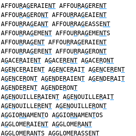
AFFOU
R
A
G
ERAIE
NT
AFFOU
R
A
G
ERE
NT
AFFOU
R
A
G
ERO
NT
AFFOU
R
RA
G
EAIE
NT
AFFOU
R
RA
G
EA
NT
AFFOU
R
RA
G
EASSE
NT
AFFOU
R
RA
G
EME
NT
AFFOU
R
RA
G
EME
NT
S
AFFOU
R
RA
G
E
NT
AFFOU
R
RA
G
ERAIE
NT
AFFOU
R
RA
G
ERE
NT
AFFOU
R
RA
G
ERO
NT
A
G
ACE
R
AIE
NT
A
G
ACE
R
E
NT
A
G
ACE
R
O
NT
A
G
E
N
CE
R
AIEN
T
A
G
E
N
CE
R
AI
T
A
G
E
N
CE
R
EN
T
A
G
E
N
CE
R
ON
T
A
G
E
N
DE
R
AIEN
T
A
G
E
N
DE
R
AI
T
A
G
E
N
DE
R
EN
T
A
G
E
N
DE
R
ON
T
A
G
E
N
OUILLE
R
AIEN
T
A
G
E
N
OUILLE
R
AI
T
A
G
E
N
OUILLE
R
EN
T
A
G
E
N
OUILLE
R
ON
T
A
G
GIO
RN
AMEN
T
O A
G
GIO
RN
AMEN
T
OS
A
G
GLOME
R
AIE
NT
A
G
GLOME
R
A
NT
A
G
GLOME
R
A
NT
S A
G
GLOME
R
ASSE
NT