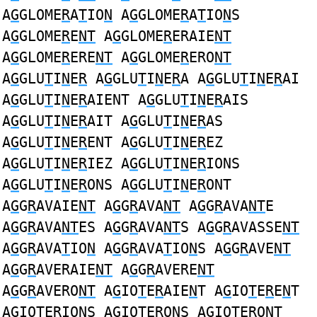
A
G
GLOME
R
A
T
IO
N
A
G
GLOME
R
A
T
IO
N
S
A
G
GLOME
R
E
NT
A
G
GLOME
R
ERAIE
NT
A
G
GLOME
R
ERE
NT
A
G
GLOME
R
ERO
NT
A
G
GLU
T
I
N
E
R
A
G
GLU
T
I
N
E
R
A A
G
GLU
T
I
N
E
R
AI
A
G
GLU
T
I
N
E
R
AIENT A
G
GLU
T
I
N
E
R
AIS
A
G
GLU
T
I
N
E
R
AIT A
G
GLU
T
I
N
E
R
AS
A
G
GLU
T
I
N
E
R
ENT A
G
GLU
T
I
N
E
R
EZ
A
G
GLU
T
I
N
E
R
IEZ A
G
GLU
T
I
N
E
R
IONS
A
G
GLU
T
I
N
E
R
ONS A
G
GLU
T
I
N
E
R
ONT
A
G
G
R
AVAIE
NT
A
G
G
R
AVA
NT
A
G
G
R
AVA
NT
E
A
G
G
R
AVA
NT
ES A
G
G
R
AVA
NT
S A
G
G
R
AVASSE
NT
A
G
G
R
AVA
T
IO
N
A
G
G
R
AVA
T
IO
N
S A
G
G
R
AVE
NT
A
G
G
R
AVERAIE
NT
A
G
G
R
AVERE
NT
A
G
G
R
AVERO
NT
A
G
IO
T
E
R
AIE
N
T A
G
IO
T
E
R
E
N
T
A
G
IO
T
E
R
IO
N
S A
G
IO
T
E
R
O
N
S A
G
IO
T
E
R
O
N
T