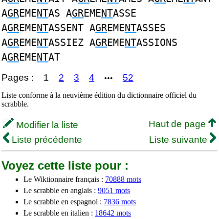
A
GR
EME
NT
AS A
GR
EME
NT
ASSE
A
GR
EME
NT
ASSENT A
GR
EME
NT
ASSES
A
GR
EME
NT
ASSIEZ A
GR
EME
NT
ASSIONS
A
GR
EME
NT
AT
Pages :
1
2
3
4
52
•••
Liste conforme à la neuvième édition du dictionnaire officiel du
scrabble.
Haut de page
Modifier la liste
Liste précédente
Liste suivante
Voyez cette liste pour :
Le Wiktionnaire français :
70888 mots
Le scrabble en anglais :
9051 mots
Le scrabble en espagnol :
7836 mots
Le scrabble en italien :
18642 mots