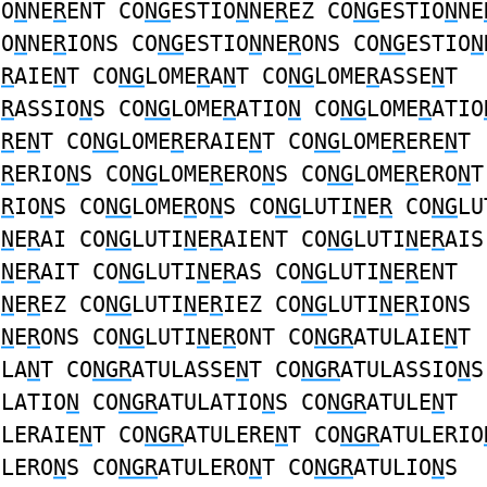
IO
N
NE
R
ENT CO
NG
ESTIO
N
NE
R
EZ CO
NG
ESTIO
N
NE
IO
N
NE
R
IONS CO
NG
ESTIO
N
NE
R
ONS CO
NG
ESTIO
N
E
R
AIE
N
T CO
NG
LOME
R
A
N
T CO
NG
LOME
R
ASSE
N
T
E
R
ASSIO
N
S CO
NG
LOME
R
ATIO
N
CO
NG
LOME
R
ATIO
E
R
E
N
T CO
NG
LOME
R
ERAIE
N
T CO
NG
LOME
R
ERE
N
T
E
R
ERIO
N
S CO
NG
LOME
R
ERO
N
S CO
NG
LOME
R
ERO
N
T
E
R
IO
N
S CO
NG
LOME
R
O
N
S CO
NG
LUTI
N
E
R
CO
NG
LU
I
N
E
R
AI CO
NG
LUTI
N
E
R
AIENT CO
NG
LUTI
N
E
R
AIS
I
N
E
R
AIT CO
NG
LUTI
N
E
R
AS CO
NG
LUTI
N
E
R
ENT
I
N
E
R
EZ CO
NG
LUTI
N
E
R
IEZ CO
NG
LUTI
N
E
R
IONS
I
N
E
R
ONS CO
NG
LUTI
N
E
R
ONT CO
NGR
ATULAIE
N
T
ULA
N
T CO
NGR
ATULASSE
N
T CO
NGR
ATULASSIO
N
S
ULATIO
N
CO
NGR
ATULATIO
N
S CO
NGR
ATULE
N
T
ULERAIE
N
T CO
NGR
ATULERE
N
T CO
NGR
ATULERIO
ULERO
N
S CO
NGR
ATULERO
N
T CO
NGR
ATULIO
N
S