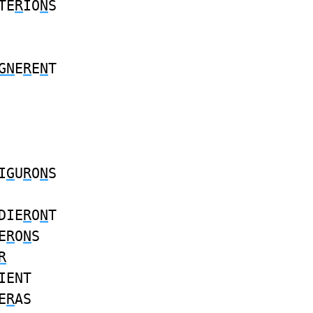
TE
R
IO
N
S
GN
E
R
E
N
T
I
G
U
R
O
N
S
DIE
R
O
N
T
E
R
O
N
S
R
IENT
E
R
AS