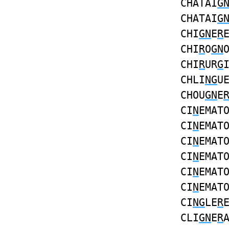
CHATAI
G
CHATAI
G
CHI
GN
E
R
CHI
R
O
GN
CHI
R
UR
G
CHLI
NG
U
CHOU
GN
E
CI
N
EMAT
CI
N
EMAT
CI
N
EMAT
CI
N
EMAT
CI
N
EMAT
CI
N
EMAT
CI
NG
LE
R
CLI
GN
E
R