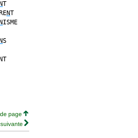
N
T
RE
N
T
N
ISME
N
S
NT
 de page
 suivante