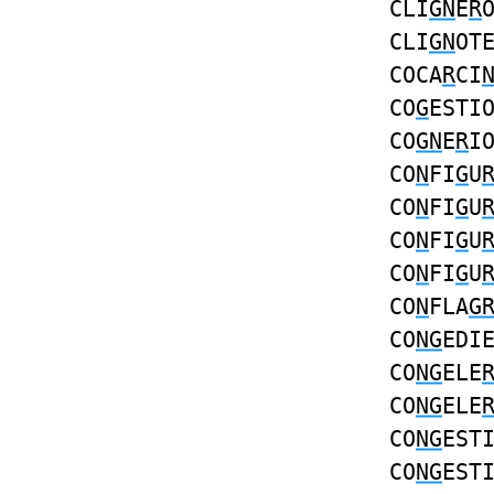
CLI
GN
E
R
CLI
GN
OT
COCA
R
CI
CO
G
ESTI
CO
GN
E
R
I
CO
N
FI
G
U
CO
N
FI
G
U
CO
N
FI
G
U
CO
N
FI
G
U
CO
N
FLA
G
CO
NG
EDI
CO
NG
ELE
CO
NG
ELE
CO
NG
EST
CO
NG
EST