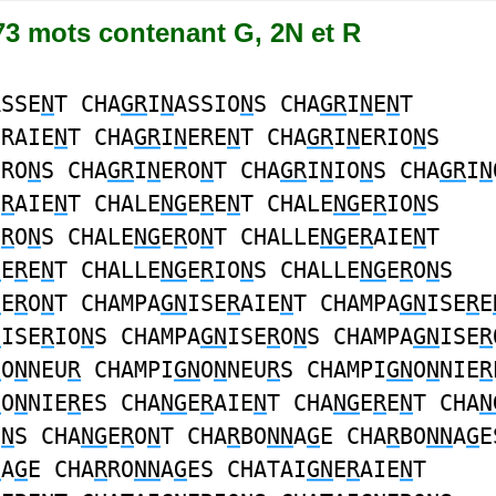
873 mots contenant G, 2N et R
ASSE
N
T CHA
GR
I
N
ASSIO
N
S CHA
GR
I
N
E
N
T
ERAIE
N
T CHA
GR
I
N
ERE
N
T CHA
GR
I
N
ERIO
N
S
ERO
N
S CHA
GR
I
N
ERO
N
T CHA
GR
I
N
IO
N
S CHA
GR
I
N
E
R
AIE
N
T CHALE
NG
E
R
E
N
T CHALE
NG
E
R
IO
N
S
E
R
O
N
S CHALE
NG
E
R
O
N
T CHALLE
NG
E
R
AIE
N
T
G
E
R
E
N
T CHALLE
NG
E
R
IO
N
S CHALLE
NG
E
R
O
N
S
G
E
R
O
N
T CHAMPA
GN
ISE
R
AIE
N
T CHAMPA
GN
ISE
R
E
N
ISE
R
IO
N
S CHAMPA
GN
ISE
R
O
N
S CHAMPA
GN
ISE
R
N
O
N
NEU
R
CHAMPI
GN
O
N
NEU
R
S CHAMPI
GN
O
N
NIE
R
N
O
N
NIE
R
ES CHA
NG
E
R
AIE
N
T CHA
NG
E
R
E
N
T CHA
N
O
N
S CHA
NG
E
R
O
N
T CHA
R
BO
NN
A
G
E CHA
R
BO
NN
A
G
E
N
A
G
E CHA
R
RO
NN
A
G
ES CHATAI
GN
E
R
AIE
N
T