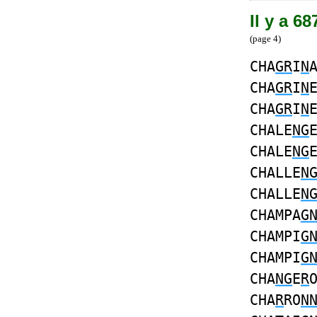
Il y a 6
(page 4)
CHA
GR
I
N
CHA
GR
I
N
CHA
GR
I
N
CHALE
NG
CHALE
NG
CHALLE
N
CHALLE
N
CHAMPA
G
CHAMPI
G
CHAMPI
G
CHA
NG
E
R
CHA
R
RO
N