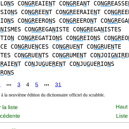
ULO
N
S CO
NGR
EAIE
N
T CO
NGR
EA
N
T CO
NGR
EASSE
SSIO
N
S CO
NGR
EE
N
T CO
NGR
EERAIE
N
T CO
NGR
EE
RIO
N
S CO
NGR
EERO
N
S CO
NGR
EERO
N
T CO
NGR
EGA
A
N
ISMES CO
NGR
EGA
N
ISTE CO
NGR
EGA
N
ISTES
ATIO
N
CO
NGR
EGATIO
N
S CO
NGR
EIO
N
S CO
NGR
EO
N
CE CO
NGR
UE
N
CES CO
NGR
UE
N
T CO
NGR
UE
N
TE
N
TES CO
NGR
UE
N
TS CO
NGR
UME
N
T CO
N
JOI
GN
I
R
E
E
R
AIE
N
T CO
N
JU
G
UE
R
E
N
T CO
N
JU
G
UE
R
IO
N
S
E
R
O
N
S
1
3
4
5
31
•••
•••
à la neuvième édition du dictionnaire officiel du scrabble.
Haut
la liste
écédente
Liste