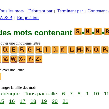
Tous les mots
Débutant par
Terminant par
Contenant
|
|
|
 A & B
En position
|
 des mots contenant
•
•
•
jouter une cinquième lettre
lever une lettre
anger la taille des mots
abétique
Tous par taille
6
7
8
9
10
1
15
16
17
18
19
20
21