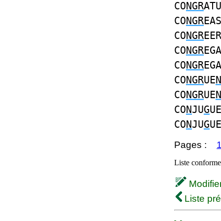
CO
NGR
AT
CO
NGR
EA
CO
NGR
EE
CO
NGR
EG
CO
NGR
EG
CO
NGR
UE
CO
NGR
UE
CO
N
JU
G
U
CO
N
JU
G
U
Pages :
Liste conforme 
Modifier 
Liste pr