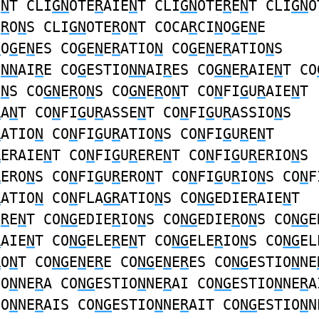
O
N
T CLI
GN
OTE
R
AIE
N
T CLI
GN
OTE
R
E
N
T CLI
GN
O
E
R
O
N
S CLI
GN
OTE
R
O
N
T COCA
R
CI
N
O
G
E
N
E
N
O
G
E
N
ES CO
G
E
N
E
R
ATIO
N
CO
G
E
N
E
R
ATIO
N
S
O
NN
AI
R
E CO
G
ESTIO
NN
AI
R
ES CO
GN
E
R
AIE
N
T CO
O
N
S CO
GN
E
R
O
N
S CO
GN
E
R
O
N
T CO
N
FI
G
U
R
AIE
N
T
R
A
N
T CO
N
FI
G
U
R
ASSE
N
T CO
N
FI
G
U
R
ASSIO
N
S
R
ATIO
N
CO
N
FI
G
U
R
ATIO
N
S CO
N
FI
G
U
R
E
N
T
R
ERAIE
N
T CO
N
FI
G
U
R
ERE
N
T CO
N
FI
G
U
R
ERIO
N
S
R
ERO
N
S CO
N
FI
G
U
R
ERO
N
T CO
N
FI
G
U
R
IO
N
S CO
N
F
R
ATIO
N
CO
N
FLA
GR
ATIO
N
S CO
NG
EDIE
R
AIE
N
T
E
R
E
N
T CO
NG
EDIE
R
IO
N
S CO
NG
EDIE
R
O
N
S CO
NG
E
R
AIE
N
T CO
NG
ELE
R
E
N
T CO
NG
ELE
R
IO
N
S CO
NG
EL
R
O
N
T CO
NG
E
N
E
R
E CO
NG
E
N
E
R
ES CO
NG
ESTIO
N
NE
IO
N
NE
R
A CO
NG
ESTIO
N
NE
R
AI CO
NG
ESTIO
N
NE
R
A
IO
N
NE
R
AIS CO
NG
ESTIO
N
NE
R
AIT CO
NG
ESTIO
N
N