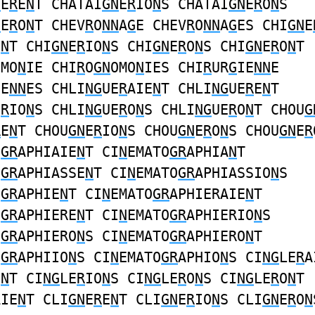
N
E
R
E
N
T CHATAI
GN
E
R
IO
N
S CHATAI
GN
E
R
O
N
S
N
E
R
O
N
T CHEV
R
O
NN
A
G
E CHEV
R
O
NN
A
G
ES CHI
GN
E
E
N
T CHI
GN
E
R
IO
N
S CHI
GN
E
R
O
N
S CHI
GN
E
R
O
N
T
OMO
N
IE CHI
R
O
GN
OMO
N
IES CHI
R
UR
G
IE
NN
E
IE
NN
ES CHLI
NG
UE
R
AIE
N
T CHLI
NG
UE
R
E
N
T
E
R
IO
N
S CHLI
NG
UE
R
O
N
S CHLI
NG
UE
R
O
N
T CHOU
G
R
E
N
T CHOU
GN
E
R
IO
N
S CHOU
GN
E
R
O
N
S CHOU
GN
E
R
O
GR
APHIAIE
N
T CI
N
EMATO
GR
APHIA
N
T
O
GR
APHIASSE
N
T CI
N
EMATO
GR
APHIASSIO
N
S
O
GR
APHIE
N
T CI
N
EMATO
GR
APHIERAIE
N
T
O
GR
APHIERE
N
T CI
N
EMATO
GR
APHIERIO
N
S
O
GR
APHIERO
N
S CI
N
EMATO
GR
APHIERO
N
T
O
GR
APHIIO
N
S CI
N
EMATO
GR
APHIO
N
S CI
NG
LE
R
A
E
N
T CI
NG
LE
R
IO
N
S CI
NG
LE
R
O
N
S CI
NG
LE
R
O
N
T
AIE
N
T CLI
GN
E
R
E
N
T CLI
GN
E
R
IO
N
S CLI
GN
E
R
O
N