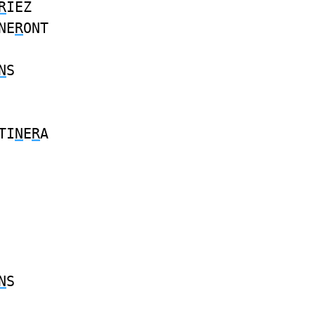
R
IEZ
NE
R
ONT
N
S
TI
N
E
R
A
N
S