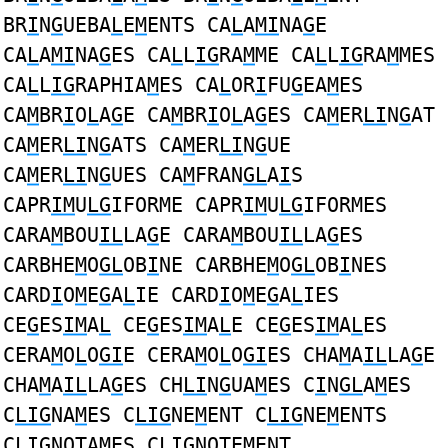
BR
I
N
G
UEBA
L
E
M
ENTS CA
L
A
MI
NA
G
E
CA
L
A
MI
NA
G
ES CA
L
L
IG
RA
M
ME CA
L
L
IG
RA
M
MES
CA
L
L
IG
RAPHIA
M
ES CA
L
OR
I
FU
G
EA
M
ES
CA
M
BR
I
O
L
A
G
E CA
M
BR
I
O
L
A
G
ES CA
M
ER
LI
N
G
AT
CA
M
ER
LI
N
G
ATS CA
M
ER
LI
N
G
UE
CA
M
ER
LI
N
G
UES CA
M
FRAN
GL
A
I
S
CAPR
IM
U
LG
IFORME CAPR
IM
U
LG
IFORMES
CARA
M
BOU
IL
LA
G
E CARA
M
BOU
IL
LA
G
ES
CARBHE
M
O
GL
OB
I
NE CARBHE
M
O
GL
OB
I
NES
CARD
I
O
M
E
G
A
L
IE CARD
I
O
M
E
G
A
L
IES
CE
G
ES
IM
A
L
CE
G
ES
IM
A
L
E CE
G
ES
IM
A
L
ES
CERA
M
O
L
O
GI
E CERA
M
O
L
O
GI
ES CHA
M
A
IL
LA
G
E
CHA
M
A
IL
LA
G
ES CH
LI
N
G
UA
M
ES C
I
N
GL
A
M
ES
C
LIG
NA
M
ES C
LIG
NE
M
ENT C
LIG
NE
M
ENTS
C
LIG
NOTA
M
ES C
LIG
NOTE
M
ENT