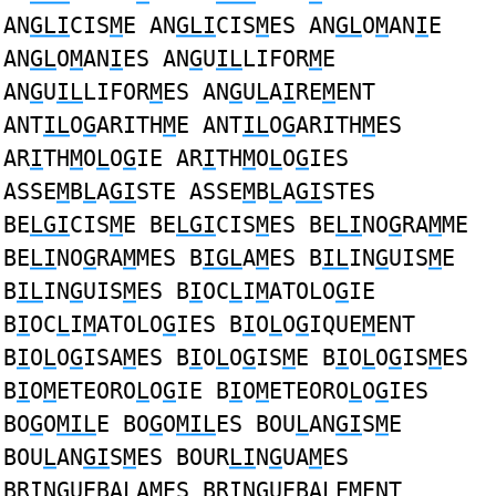
AN
GLI
CIS
M
E AN
GLI
CIS
M
ES AN
GL
O
M
AN
I
E
AN
GL
O
M
AN
I
ES AN
G
U
IL
LIFOR
M
E
AN
G
U
IL
LIFOR
M
ES AN
G
U
L
A
I
RE
M
ENT
ANT
IL
O
G
ARITH
M
E ANT
IL
O
G
ARITH
M
ES
AR
I
TH
M
O
L
O
G
IE AR
I
TH
M
O
L
O
G
IES
ASSE
M
B
L
A
GI
STE ASSE
M
B
L
A
GI
STES
BE
LGI
CIS
M
E BE
LGI
CIS
M
ES BE
LI
NO
G
RA
M
ME
BE
LI
NO
G
RA
M
MES B
IGL
A
M
ES B
IL
IN
G
UIS
M
E
B
IL
IN
G
UIS
M
ES B
I
OC
L
I
M
ATOLO
G
IE
B
I
OC
L
I
M
ATOLO
G
IES B
I
O
L
O
G
IQUE
M
ENT
B
I
O
L
O
G
ISA
M
ES B
I
O
L
O
G
IS
M
E B
I
O
L
O
G
IS
M
ES
B
I
O
M
ETEORO
L
O
G
IE B
I
O
M
ETEORO
L
O
G
IES
BO
G
O
MIL
E BO
G
O
MIL
ES BOU
L
AN
GI
S
M
E
BOU
L
AN
GI
S
M
ES BOUR
LI
N
G
UA
M
ES
BR
I
N
G
UEBA
L
A
M
ES BR
I
N
G
UEBA
L
E
M
ENT