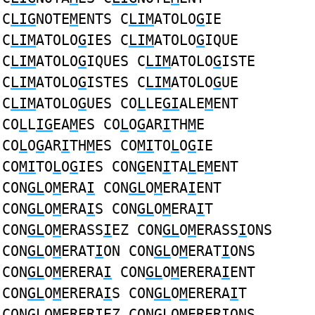
C
LIG
NOTE
M
ENTS C
LIM
ATOLO
G
IE
C
LIM
ATOLO
G
IES C
LIM
ATOLO
G
IQUE
C
LIM
ATOLO
G
IQUES C
LIM
ATOLO
G
ISTE
C
LIM
ATOLO
G
ISTES C
LIM
ATOLO
G
UE
C
LIM
ATOLO
G
UES CO
L
LE
GI
ALE
M
ENT
CO
L
L
IG
EA
M
ES CO
L
O
G
AR
I
TH
M
E
CO
L
O
G
AR
I
TH
M
ES CO
MI
TO
L
O
G
IE
CO
MI
TO
L
O
G
IES CON
G
EN
I
TA
L
E
M
ENT
CON
GL
O
M
ERA
I
CON
GL
O
M
ERA
I
ENT
CON
GL
O
M
ERA
I
S CON
GL
O
M
ERA
I
T
CON
GL
O
M
ERASS
I
EZ CON
GL
O
M
ERASS
I
ONS
CON
GL
O
M
ERAT
I
ON CON
GL
O
M
ERAT
I
ONS
CON
GL
O
M
ERERA
I
CON
GL
O
M
ERERA
I
ENT
CON
GL
O
M
ERERA
I
S CON
GL
O
M
ERERA
I
T
CON
GL
O
M
ERER
I
EZ CON
GL
O
M
ERER
I
ONS