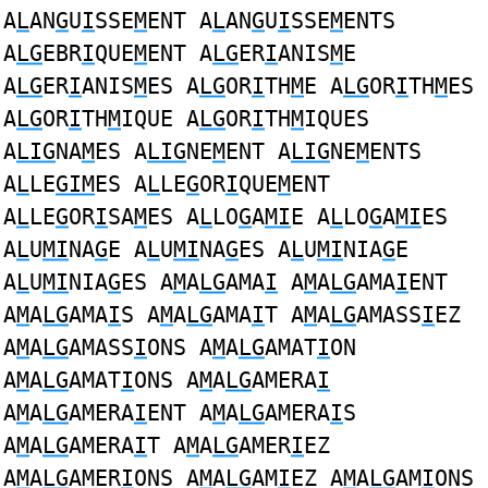
A
L
AN
G
U
I
SSE
M
ENT A
L
AN
G
U
I
SSE
M
ENTS
A
LG
EBR
I
QUE
M
ENT A
LG
ER
I
ANIS
M
E
A
LG
ER
I
ANIS
M
ES A
LG
OR
I
TH
M
E A
LG
OR
I
TH
M
ES
A
LG
OR
I
TH
M
IQUE A
LG
OR
I
TH
M
IQUES
A
LIG
NA
M
ES A
LIG
NE
M
ENT A
LIG
NE
M
ENTS
A
L
LE
GIM
ES A
L
LE
G
OR
I
QUE
M
ENT
A
L
LE
G
OR
I
SA
M
ES A
L
LO
G
A
MI
E A
L
LO
G
A
MI
ES
A
L
U
MI
NA
G
E A
L
U
MI
NA
G
ES A
L
U
MI
NIA
G
E
A
L
U
MI
NIA
G
ES A
M
A
LG
AMA
I
A
M
A
LG
AMA
I
ENT
A
M
A
LG
AMA
I
S A
M
A
LG
AMA
I
T A
M
A
LG
AMASS
I
EZ
A
M
A
LG
AMASS
I
ONS A
M
A
LG
AMAT
I
ON
A
M
A
LG
AMAT
I
ONS A
M
A
LG
AMERA
I
A
M
A
LG
AMERA
I
ENT A
M
A
LG
AMERA
I
S
A
M
A
LG
AMERA
I
T A
M
A
LG
AMER
I
EZ
A
M
A
LG
AMER
I
ONS A
M
A
LG
AM
I
EZ A
M
A
LG
AM
I
ONS