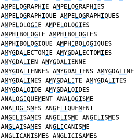
A
M
PE
L
O
G
RAPH
I
E A
M
PE
L
O
G
RAPH
I
ES
A
M
PE
L
O
G
RAPH
I
QUE A
M
PE
L
O
G
RAPH
I
QUES
A
M
PE
L
OLO
GI
E A
M
PE
L
OLO
GI
ES
A
M
PH
I
BO
L
O
G
IE A
M
PH
I
BO
L
O
G
IES
A
M
PH
I
BO
L
O
G
IQUE A
M
PH
I
BO
L
O
G
IQUES
A
M
Y
G
DA
L
ECTOM
I
E A
M
Y
G
DA
L
ECTOM
I
ES
A
M
Y
G
DA
LI
EN A
M
Y
G
DA
LI
ENNE
A
M
Y
G
DA
LI
ENNES A
M
Y
G
DA
LI
ENS A
M
Y
G
DA
LI
NE
A
M
Y
G
DA
LI
NES A
M
Y
G
DA
LI
TE A
M
Y
G
DA
LI
TES
A
M
Y
G
DA
L
O
I
DE A
M
Y
G
DA
L
O
I
DES
ANA
L
O
GI
QUE
M
ENT ANA
L
O
GI
S
M
E
ANA
L
O
GI
S
M
ES AN
G
E
LI
QUE
M
ENT
AN
G
E
LI
SA
M
ES AN
G
E
LI
S
M
E AN
G
E
LI
S
M
ES
AN
GL
A
I
SA
M
ES AN
GLI
CANIS
M
E
AN
GLI
CANIS
M
ES AN
GLI
CISA
M
ES