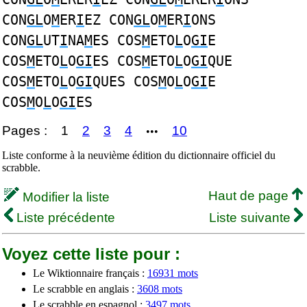
CON
GL
O
M
ER
I
EZ CON
GL
O
M
ER
I
ONS
CON
GL
UT
I
NA
M
ES COS
M
ETO
L
O
GI
E
COS
M
ETO
L
O
GI
ES COS
M
ETO
L
O
GI
QUE
COS
M
ETO
L
O
GI
QUES COS
M
O
L
O
GI
E
COS
M
O
L
O
GI
ES
Pages :
1
2
3
4
10
•••
Liste conforme à la neuvième édition du dictionnaire officiel du
scrabble.
Haut de page
Modifier la liste
Liste précédente
Liste suivante
Voyez cette liste pour :
Le Wiktionnaire français :
16931 mots
Le scrabble en anglais :
3608 mots
Le scrabble en espagnol :
3497 mots