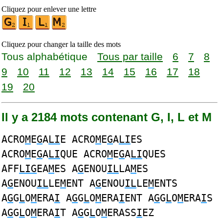
Cliquez pour enlever une lettre
Cliquez pour changer la taille des mots
Tous alphabétique
Tous par taille
6
7
8
9
10
11
12
13
14
15
16
17
18
19
20
Il y a 2184 mots contenant G, I, L et M
ACRO
M
E
G
A
LI
E ACRO
M
E
G
A
LI
ES
ACRO
M
E
G
A
LI
QUE ACRO
M
E
G
A
LI
QUES
AFF
LIG
EA
M
ES A
G
ENOU
IL
LA
M
ES
A
G
ENOU
IL
LE
M
ENT A
G
ENOU
IL
LE
M
ENTS
A
G
G
L
O
M
ERA
I
A
G
G
L
O
M
ERA
I
ENT A
G
G
L
O
M
ERA
I
S
A
G
G
L
O
M
ERA
I
T A
G
G
L
O
M
ERASS
I
EZ