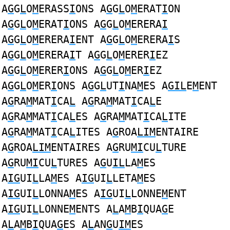
A
G
G
L
O
M
ERASS
I
ONS A
G
G
L
O
M
ERAT
I
ON
A
G
G
L
O
M
ERAT
I
ONS A
G
G
L
O
M
ERERA
I
A
G
G
L
O
M
ERERA
I
ENT A
G
G
L
O
M
ERERA
I
S
A
G
G
L
O
M
ERERA
I
T A
G
G
L
O
M
ERER
I
EZ
A
G
G
L
O
M
ERER
I
ONS A
G
G
L
O
M
ER
I
EZ
A
G
G
L
O
M
ER
I
ONS A
G
G
L
UT
I
NA
M
ES A
GIL
E
M
ENT
A
G
RA
M
MAT
I
CA
L
A
G
RA
M
MAT
I
CA
L
E
A
G
RA
M
MAT
I
CA
L
ES A
G
RA
M
MAT
I
CA
L
ITE
A
G
RA
M
MAT
I
CA
L
ITES A
G
ROA
LIM
ENTAIRE
A
G
ROA
LIM
ENTAIRES A
G
RU
MI
CU
L
TURE
A
G
RU
MI
CU
L
TURES A
G
U
IL
LA
M
ES
A
IG
UI
L
LA
M
ES A
IG
UI
L
LETA
M
ES
A
IG
UI
L
LONNA
M
ES A
IG
UI
L
LONNE
M
ENT
A
IG
UI
L
LONNE
M
ENTS A
L
A
M
B
I
QUA
G
E
A
L
A
M
B
I
QUA
G
ES A
L
AN
G
U
IM
ES