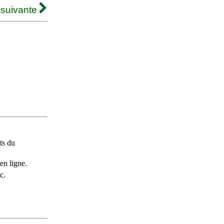
 suivante
ts du
en ligne.
c.