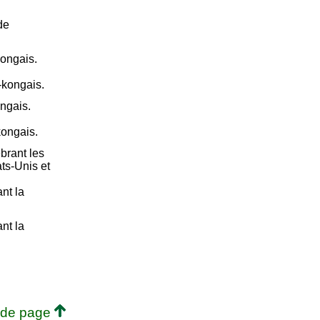
de
kongais.
-kongais.
ngais.
kongais.
brant les
ts-Unis et
nt la
nt la
 de page