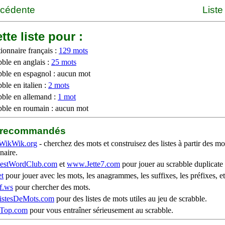
écédente
Liste
tte liste pour :
ionnaire français :
129 mots
bble en anglais :
25 mots
bble en espagnol : aucun mot
ble en italien :
2 mots
bble en allemand :
1 mot
bble en roumain : aucun mot
b recommandés
WikWik.org
- cherchez des mots et construisez des listes à partir des mo
naire.
stWordClub.com
et
www.Jette7.com
pour jouer au scrabble duplicate 
t
pour jouer avec les mots, les anagrammes, les suffixes, les préfixes, et
f.ws
pour chercher des mots.
stesDeMots.com
pour des listes de mots utiles au jeu de scrabble.
iTop.com
pour vous entraîner sérieusement au scrabble.