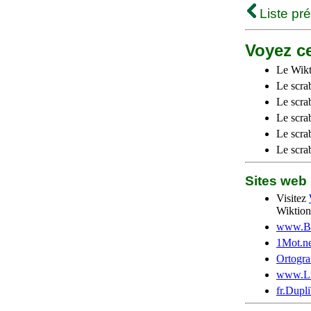
Liste pr
Voyez ce
Le Wikt
Le scra
Le scra
Le scrab
Le scra
Le scra
Sites we
Visitez
Wiktion
www.Be
1Mot.ne
Ortogra
www.Li
fr.Dupl