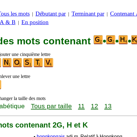
Tous les mots
Débutant par
Terminant par
Contenant
|
|
|
 A & B
En position
|
 des mots contenant
•
•
•
jouter une cinquième lettre
lever une lettre
anger la taille des mots
abétique
Tous par taille
11
12
13
 mots contenant 2G, H et K
•
hongkongais
adj.m. Relatif à Hongkong.