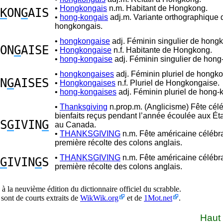
•
Hongkongais
n.m. Habitant de Hongkong.
K
ON
G
AIS
•
hong-kongais
adj.m. Variante orthographique 
hongkongais.
•
hongkongaise
adj. Féminin singulier de hong
ON
G
AISE
•
Hongkongaise
n.f. Habitante de Hongkong.
•
hong-kongaise
adj. Féminin singulier de hong
•
hongkongaises
adj. Féminin pluriel de hongko
N
G
AISES
•
Hongkongaises
n.f. Pluriel de Hongkongaise.
•
hong-kongaises
adj. Féminin pluriel de hong-
•
Thanksgiving
n.prop.m. (Anglicisme) Fête célé
bienfaits reçus pendant l’année écoulée aux Éta
S
G
IVIN
G
au Canada.
•
THANKSGIVING
n.m. Fête américaine célébra
première récolte des colons anglais.
•
THANKSGIVING
n.m. Fête américaine célébra
G
IVIN
G
S
première récolte des colons anglais.
à la neuvième édition du dictionnaire officiel du scrabble.
 sont de courts extraits de
WikWik.org
et de
1Mot.net
.
Haut