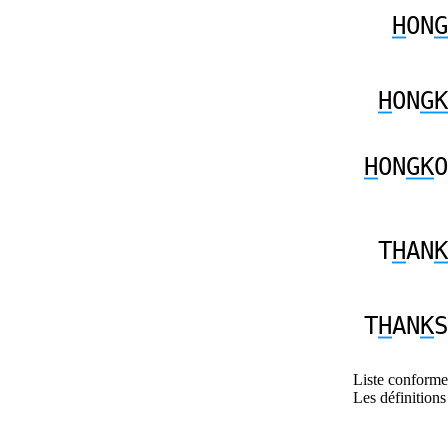
H
ON
G
H
ON
GK
H
ON
GK
O
T
H
AN
K
T
H
AN
K
S
Liste conforme 
Les définitions