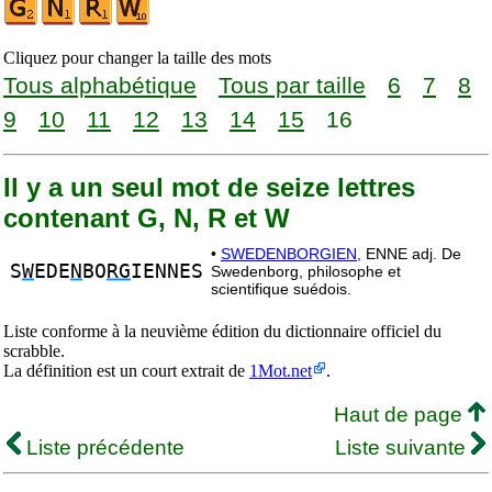
Cliquez pour changer la taille des mots
Tous alphabétique
Tous par taille
6
7
8
9
10
11
12
13
14
15
16
Il y a un seul mot de seize lettres
contenant G, N, R et W
•
SWEDENBORGIEN,
ENNE adj. De
S
W
EDE
N
BO
RG
IENNES
Swedenborg, philosophe et
scientifique suédois.
Liste conforme à la neuvième édition du dictionnaire officiel du
scrabble.
La définition est un court extrait de
1Mot.net
.
Haut de page
Liste précédente
Liste suivante