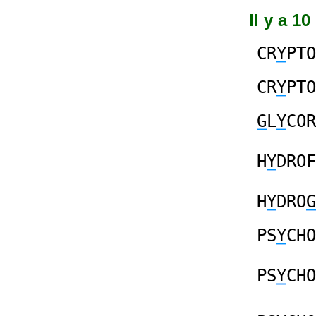
Il y a 1
CR
Y
PTO
CR
Y
PTO
G
L
Y
COR
H
Y
DROF
H
Y
DRO
G
PS
Y
CHO
PS
Y
CHO