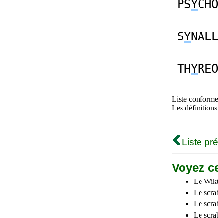
PS
Y
CHO
S
Y
NALL
TH
Y
REO
Liste conforme 
Les définitions
Liste pr
Voyez ce
Le Wikt
Le scra
Le scra
Le scrab