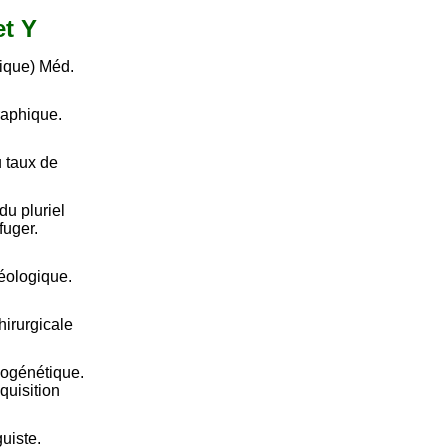
et Y
nique) Méd.
raphique.
u taux de
u pluriel
fuger.
géologique.
chirurgicale
hogénétique.
quisition
uiste.