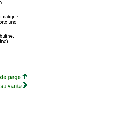
la
agmatique.
orte une
buline.
line)
 de page
 suivante