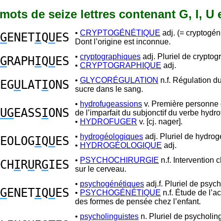
0 mots de seize lettres contenant G, I, U 
•
CRYPTOGÉNÉTIQUE
adj. (= cryptogé
G
ENET
I
Q
U
ES
Dont l’origine est inconnue.
•
cryptographiques
adj. Pluriel de cryptog
G
RAPH
I
Q
U
ES
•
CRYPTOGRAPHIQUE
adj.
•
GLYCORÉGULATION
n.f. Régulation d
EG
U
LAT
I
ONS
sucre dans le sang.
•
hydrofugeassions
v. Première personne d
UG
EASS
I
ONS
de l’imparfait du subjonctif du verbe hydro
•
HYDROFUGER
v. [cj. nager].
•
hydrogéologiques
adj. Pluriel de hydro
EOLOG
I
Q
U
ES
•
HYDROGÉOLOGIQUE
adj.
•
PSYCHOCHIRURGIE
n.f. Intervention 
CH
I
R
U
R
G
IES
sur le cerveau.
•
psychogénétiques
adj.f. Pluriel de psyc
G
ENET
I
Q
U
ES
•
PSYCHOGÉNÉTIQUE
n.f. Étude de l’ac
des formes de pensée chez l’enfant.
•
psycholinguistes
n. Pluriel de psycholing