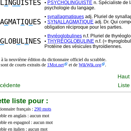
L
I
N
GU
ISTES
•
PSYCHOLINGUISTE
n. Spécialiste de 
psychologie du langage.
•
synallagmatiques
adj. Pluriel de synall
A
G
MAT
I
Q
U
ES
•
SYNALLAGMATIQUE
adj. Dr. Qui comp
obligation réciproque pour les parties.
•
thyréoglobulines
n.f. Pluriel de thyréoglo
G
LOB
U
L
I
NES
•
THYRÉOGLOBULINE
n.f. (= thyroglobu
Protéine des vésicules thyroïdiennes.
à la neuvième édition du dictionnaire officiel du scrabble.
 sont de courts extraits de
1Mot.net
et de
WikWik.org
.
Haut
écédente
Liste
tte liste pour :
ionnaire français :
290 mots
bble en anglais : aucun mot
bble en espagnol : aucun mot
ble en italien : aucun mot