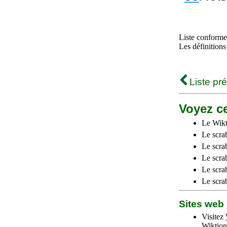
Liste conforme 
Les définitions
Liste pr
Voyez ce
Le Wikt
Le scra
Le scra
Le scrab
Le scra
Le scra
Sites we
Visitez
Wiktion