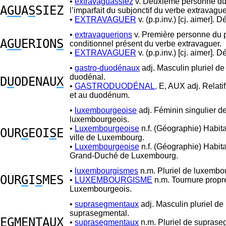
•
extravaguassiez
v. Deuxième personne du 
A
GU
A
S
SIEZ
l’imparfait du subjonctif du verbe extravague
•
EXTRAVAGUER
v. (p.p.inv.) [cj. aimer]. 
•
extravaguerions
v. Première personne du p
A
GU
ERION
S
conditionnel présent du verbe extravaguer.
•
EXTRAVAGUER
v. (p.p.inv.) [cj. aimer]. 
•
gastro-duodénaux
adj. Masculin pluriel de
duodénal.
D
U
ODENAU
X
•
GASTRODUODÉNAL,
E, AUX adj. Relatif
et au duodénum.
•
luxembourgeoise
adj. Féminin singulier d
luxembourgeois.
•
Luxembourgeoise
n.f. (Géographie) Habita
OUR
G
EOI
S
E
ville de Luxembourg.
•
Luxembourgeoise
n.f. (Géographie) Habit
Grand-Duché de Luxembourg.
•
luxembourgismes
n.m. Pluriel de luxembo
OUR
G
I
S
MES
•
LUXEMBOURGISME
n.m. Tournure propr
Luxembourgeois.
•
suprasegmentaux
adj. Masculin pluriel de
suprasegmental.
E
G
MENTAU
X
•
suprasegmentaux
n.m. Pluriel de suprase