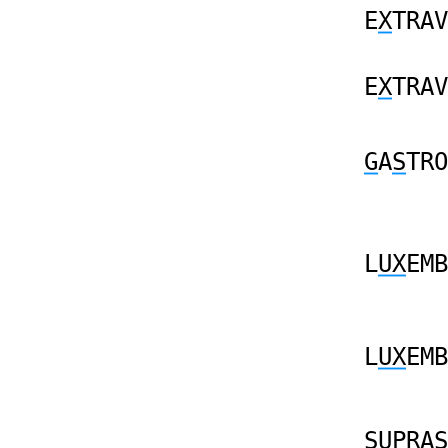
E
X
TRAV
E
X
TRAV
G
A
S
TRO
L
UX
EMB
L
UX
EMB
SU
PRAS