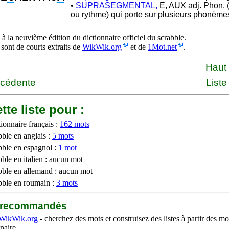
•
SUPRASEGMENTAL,
E, AUX adj. Phon. (
ou rythme) qui porte sur plusieurs phonème
à la neuvième édition du dictionnaire officiel du scrabble.
 sont de courts extraits de
WikWik.org
et de
1Mot.net
.
Haut
écédente
Liste
tte liste pour :
ionnaire français :
162 mots
bble en anglais :
5 mots
bble en espagnol :
1 mot
ble en italien : aucun mot
bble en allemand : aucun mot
bble en roumain :
3 mots
b recommandés
WikWik.org
- cherchez des mots et construisez des listes à partir des mo
naire.