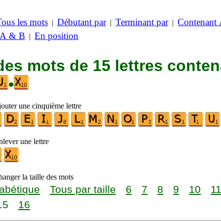
Tous les mots
Débutant par
Terminant par
Contenant
|
|
|
 A & B
En position
|
des mots de 15 lettres conte
•
jouter une cinquième lettre
lever une lettre
anger la taille des mots
abétique
Tous par taille
6
7
8
9
10
1
15
16