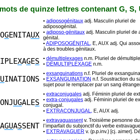
1 mots de quinze lettres contenant G, S, 
•
adiposogénitaux
adj. Masculin pluriel de
adiposogénital.
•
adiposo-génitaux
adj. Masculin pluriel de
O
G
ENITA
UX
génital.
•
ADIPOSOGÉNITAL,
E, AUX adj. Qui assoc
à des troubles génitaux.
•
démultiplexages
n.m. Pluriel de démultipl
IPLE
X
A
G
E
S
•
DÉMULTIPLEXAGE
n.m.
•
exsanguinations
n.f. Pluriel de exsanguina
U
INATIONS
•
EXSANGUINATION
n.f. Soustraction du 
sujet pour le remplacer par un sang étranger
•
extraconjugales
adj. Féminin pluriel de ex
•
extra-conjugales
adj. Féminin pluriel de ex
ONJ
UG
ALE
S
conjugal.
•
EXTRACONJUGAL,
E, AUX adj.
•
extravaguassent
v. Troisième personne du 
A
GU
A
S
SENT
l’imparfait du subjonctif du verbe extravague
•
EXTRAVAGUER
v. (p.p.inv.) [cj. aimer]. 