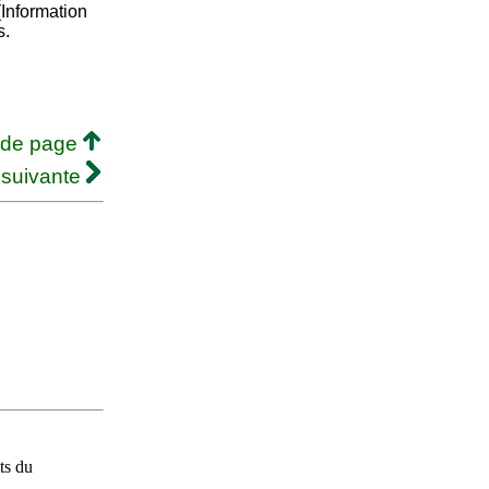
Information
s.
 de page
 suivante
ts du