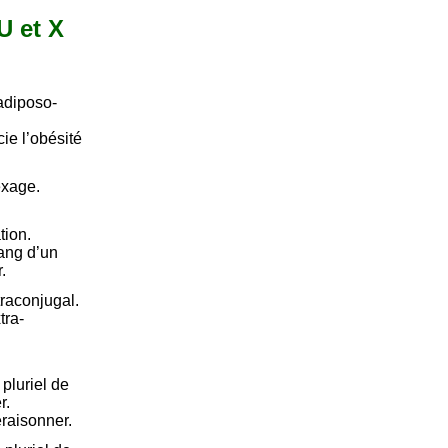
U et X
 adiposo-
ie l’obésité
exage.
tion.
sang d’un
.
traconjugal.
tra-
pluriel de
r.
Déraisonner.