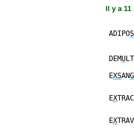
Il y a 1
ADIPO
S
DEM
U
LT
E
XS
AN
G
E
X
TRAC
E
X
TRAV