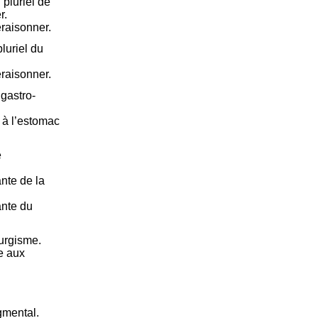
pluriel de
r.
Déraisonner.
luriel du
Déraisonner.
 gastro-
 à l’estomac
e
nte de la
ante du
urgisme.
e aux
gmental.