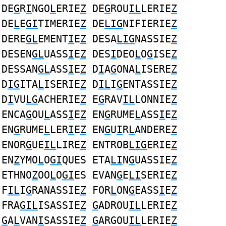
DE
G
R
I
NGO
L
ERIE
Z
DE
G
ROU
IL
LERIE
Z
DE
L
E
GI
TIMERIE
Z
DE
LIG
NIFIERIE
Z
DERE
GL
EMENT
I
E
Z
DESA
LIG
NASSIE
Z
DESEN
GL
UASS
I
E
Z
DES
I
DEO
L
O
G
ISE
Z
DESSAN
GL
ASS
I
E
Z
D
I
A
G
ONA
L
ISERE
Z
D
IG
ITA
L
ISERIE
Z
D
IL
I
G
ENTASSIE
Z
D
I
VU
LG
ACHERIE
Z
E
G
RAV
IL
LONNIE
Z
ENCA
G
OU
L
ASS
I
E
Z
EN
G
RUME
L
ASS
I
E
Z
EN
G
RUME
L
LER
I
E
Z
EN
G
U
I
R
L
ANDERE
Z
ENOR
G
UE
IL
LIRE
Z
ENTROB
LIG
ERIE
Z
EN
Z
YMO
L
O
GI
QUES ETA
LI
N
G
UASSIE
Z
ETHNO
Z
OO
L
O
GI
ES EVAN
G
E
LI
SERIE
Z
F
IL
I
G
RANASSIE
Z
FOR
L
ON
G
EASS
I
E
Z
FRA
GIL
ISASSIE
Z
G
ADROU
IL
LERIE
Z
G
A
L
VAN
I
SASSIE
Z
G
ARGOU
IL
LERIE
Z