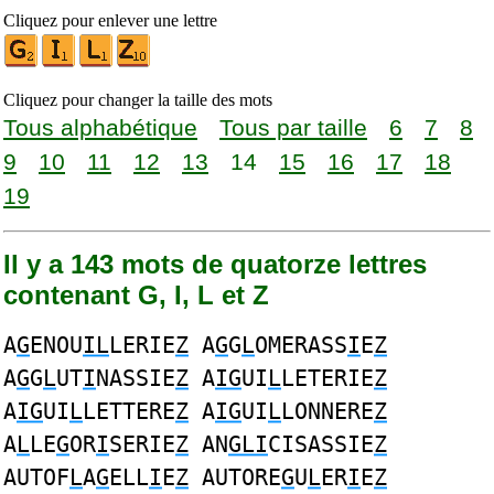
Cliquez pour enlever une lettre
Cliquez pour changer la taille des mots
Tous alphabétique
Tous par taille
6
7
8
9
10
11
12
13
14
15
16
17
18
19
Il y a 143 mots de quatorze lettres
contenant G, I, L et Z
A
G
ENOU
IL
LERIE
Z
A
G
G
L
OMERASS
I
E
Z
A
G
G
L
UT
I
NASSIE
Z
A
IG
UI
L
LETERIE
Z
A
IG
UI
L
LETTERE
Z
A
IG
UI
L
LONNERE
Z
A
L
LE
G
OR
I
SERIE
Z
AN
GLI
CISASSIE
Z
AUTOF
L
A
G
ELL
I
E
Z
AUTORE
G
U
L
ER
I
E
Z