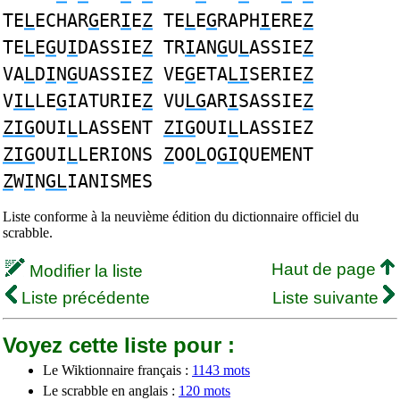
TE
L
ECHAR
G
ER
I
E
Z
TE
L
E
G
RAPH
I
ERE
Z
TE
L
E
G
U
I
DASSIE
Z
TR
I
AN
G
U
L
ASSIE
Z
VA
L
D
I
N
G
UASSIE
Z
VE
G
ETA
LI
SERIE
Z
V
IL
LE
G
IATURIE
Z
VU
LG
AR
I
SASSIE
Z
ZIG
OUI
L
LASSENT
ZIG
OUI
L
LASSIEZ
ZIG
OUI
L
LERIONS
Z
OO
L
O
GI
QUEMENT
Z
W
I
N
GL
IANISMES
Liste conforme à la neuvième édition du dictionnaire officiel du
scrabble.
Haut de page
Modifier la liste
Liste précédente
Liste suivante
Voyez cette liste pour :
Le Wiktionnaire français :
1143 mots
Le scrabble en anglais :
120 mots