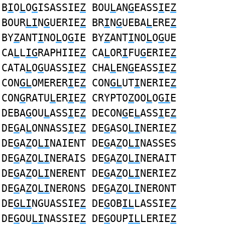
B
I
O
L
O
G
ISASSIE
Z
BOU
L
AN
G
EASS
I
E
Z
BOUR
LI
N
G
UERIE
Z
BR
I
N
G
UEBA
L
ERE
Z
BY
Z
ANT
I
NO
L
O
G
IE BY
Z
ANT
I
NO
L
O
G
UE
CA
L
L
IG
RAPHIIE
Z
CA
L
OR
I
FU
G
ERIE
Z
CATA
L
O
G
UASS
I
E
Z
CHA
L
EN
G
EASS
I
E
Z
CON
GL
OMERER
I
E
Z
CON
GL
UT
I
NERIE
Z
CON
G
RATU
L
ER
I
E
Z
CRYPTO
Z
OO
L
O
GI
E
DEBA
G
OU
L
ASS
I
E
Z
DECON
G
E
L
ASS
I
E
Z
DE
G
A
L
ONNASS
I
E
Z
DE
G
ASO
LI
NERIE
Z
DE
G
A
Z
O
LI
NAIENT DE
G
A
Z
O
LI
NASSES
DE
G
A
Z
O
LI
NERAIS DE
G
A
Z
O
LI
NERAIT
DE
G
A
Z
O
LI
NERENT DE
G
A
Z
O
LI
NERIEZ
DE
G
A
Z
O
LI
NERONS DE
G
A
Z
O
LI
NERONT
DE
GLI
NGUASSIE
Z
DE
G
OB
IL
LASSIE
Z
DE
G
OU
LI
NASSIE
Z
DE
G
OUP
IL
LERIE
Z