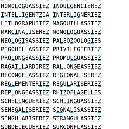
HOMO
L
O
G
UASS
I
E
Z
I
NDU
LG
ENCIERE
Z
I
NTE
L
LI
G
ENT
Z
IA
I
NTER
L
I
G
NERIE
Z
LI
THO
G
RAPHIIE
Z
MA
G
OU
IL
LASSIE
Z
MAR
GI
NA
L
ISERE
Z
MONO
L
O
G
UASS
I
E
Z
NEO
L
O
GI
SASSIE
Z
PA
L
EO
Z
OOLO
GI
ES
P
IG
OUI
L
LASSIE
Z
PR
I
VI
L
E
G
IERIE
Z
PRO
L
ON
G
EASS
I
E
Z
PROMU
LG
UASS
I
E
Z
RA
G
A
IL
LARDIRE
Z
RA
L
LON
G
EASS
I
E
Z
RECON
G
E
L
ASS
I
E
Z
RE
GI
ONA
L
ISERE
Z
RE
GL
EMENTER
I
E
Z
RE
G
U
L
AR
I
SERIE
Z
REP
L
ON
G
EASS
I
E
Z
RH
IZ
OF
L
A
G
ELLES
SCHE
LI
N
G
UERIE
Z
SCH
LI
N
G
UASSIE
Z
SENE
G
A
LI
SERIE
Z
S
IG
NA
L
ISASSIE
Z
S
I
N
G
U
L
ARISERE
Z
STRAN
G
U
L
ASS
I
E
Z
SUBDE
L
E
G
UER
I
E
Z
SUR
G
ONF
L
ASS
I
E
Z