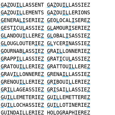
G
A
Z
OU
IL
LASSENT
G
A
Z
OU
IL
LASSIEZ
G
A
Z
OU
IL
LEMENTS
G
A
Z
OU
IL
LERIONS
G
ENERA
LI
SERIE
Z
G
EO
L
OCAL
I
SERE
Z
G
EST
I
CU
L
ASSIE
Z
GL
AMOUR
I
SERIE
Z
GL
ANDOU
I
LLERE
Z
GL
OBAL
I
SASSIE
Z
GL
OUGLOUTER
I
E
Z
GL
YCER
I
NASSIE
Z
G
OURNAB
L
ASS
I
E
Z
G
RA
IL
LONNERIE
Z
G
RAPP
IL
LASSIE
Z
G
RAT
I
CU
L
ASSIE
Z
G
RATOU
IL
LERIE
Z
G
RATTOU
IL
LERE
Z
G
RAV
IL
LONNERE
Z
G
RENA
IL
LASSIE
Z
G
RENOU
IL
LERIE
Z
G
R
I
BOUI
L
LERIE
Z
G
R
IL
LAGEASSIE
Z
G
R
I
SAI
L
LASSIE
Z
G
U
IL
LEMETERIE
Z
G
U
IL
LEMETTERE
Z
G
U
IL
LOCHASSIE
Z
G
U
IL
LOTINERIE
Z
G
U
I
NDAI
L
LERIE
Z
HO
L
O
G
RAPH
I
ERE
Z