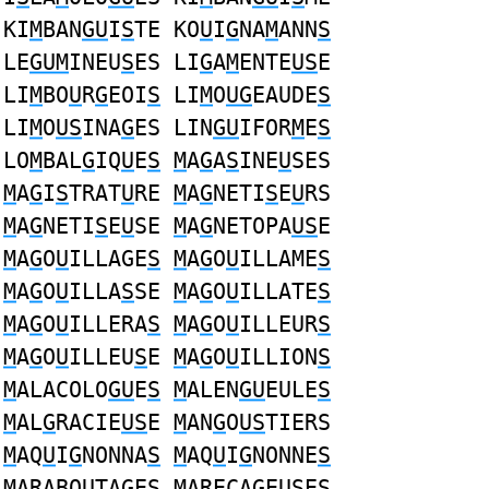
KI
M
BAN
GU
I
S
TE KO
U
I
G
NA
M
ANN
S
LE
GUM
INEU
S
ES LI
G
A
M
ENTE
US
E
LI
M
BO
U
R
G
EOI
S
LI
M
O
UG
EAUDE
S
LI
M
O
US
INA
G
ES LIN
GU
IFOR
M
E
S
LO
M
BAL
G
IQ
U
E
S
M
A
G
A
S
INE
U
SES
M
A
G
I
S
TRAT
U
RE
M
A
G
NETI
S
E
U
RS
M
A
G
NETI
S
E
U
SE
M
A
G
NETOPA
US
E
M
A
G
O
U
ILLAGE
S
M
A
G
O
U
ILLAME
S
M
A
G
O
U
ILLA
S
SE
M
A
G
O
U
ILLATE
S
M
A
G
O
U
ILLERA
S
M
A
G
O
U
ILLEUR
S
M
A
G
O
U
ILLEU
S
E
M
A
G
O
U
ILLION
S
M
ALACOLO
GU
E
S
M
ALEN
GU
EULE
S
M
AL
G
RACIE
US
E
M
AN
G
O
US
TIERS
M
AQ
U
I
G
NONNA
S
M
AQ
U
I
G
NONNE
S
M
ARABO
U
TA
G
E
S
M
ARECA
G
E
US
ES