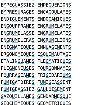
E
M
PE
GU
A
S
SIEZ E
M
PE
GU
ERION
S
E
M
PRE
SU
RA
G
ES ENCA
G
O
U
LA
M
E
S
ENDI
GU
E
M
ENT
S
ENDO
G
A
M
IQ
U
E
S
EN
G
O
U
FFRA
M
E
S
EN
G
R
UM
ELAME
S
EN
G
R
UM
ELA
S
SE EN
G
R
UM
ELATE
S
EN
G
R
UM
ELERA
S
EN
G
R
UM
ELION
S
ENI
GM
ATIQ
U
E
S
ENN
U
A
G
E
M
ENT
S
ER
G
ONO
M
IQ
U
E
S
E
S
Q
U
I
M
AUTA
G
E
ETALIN
GU
A
M
E
S
FLE
GM
ATIQ
U
E
S
FLE
GM
ONE
US
ES FO
U
R
G
ONNA
M
E
S
FO
U
RRA
G
EA
M
E
S
FRI
G
IDARI
UMS
F
UM
I
G
ATOIRE
S
F
UM
I
G
EA
S
SENT
F
UM
I
G
EA
S
SIEZ
G
A
U
LOI
S
E
M
ENT
G
AZO
U
ILLA
M
E
S
G
ENDAR
M
E
S
Q
U
E
G
EOCHI
M
IQ
U
E
S
G
EO
M
ETRIQ
U
E
S