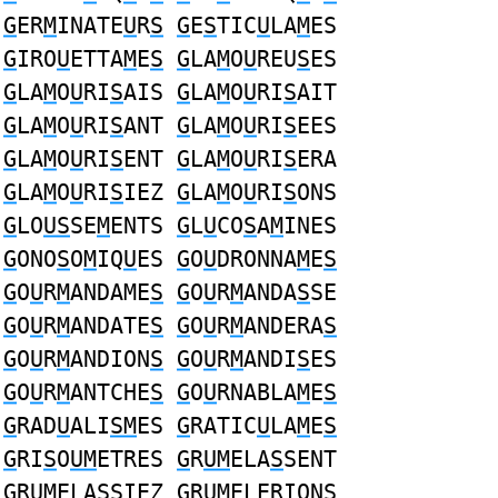
G
ER
M
INATE
U
R
S
G
E
S
TIC
U
LA
M
ES
G
IRO
U
ETTA
M
E
S
G
LA
M
O
U
REU
S
ES
G
LA
M
O
U
RI
S
AIS
G
LA
M
O
U
RI
S
AIT
G
LA
M
O
U
RI
S
ANT
G
LA
M
O
U
RI
S
EES
G
LA
M
O
U
RI
S
ENT
G
LA
M
O
U
RI
S
ERA
G
LA
M
O
U
RI
S
IEZ
G
LA
M
O
U
RI
S
ONS
G
LO
US
SE
M
ENTS
G
L
U
CO
S
A
M
INES
G
ONO
S
O
M
IQ
U
ES
G
O
U
DRONNA
M
E
S
G
O
U
R
M
ANDAME
S
G
O
U
R
M
ANDA
S
SE
G
O
U
R
M
ANDATE
S
G
O
U
R
M
ANDERA
S
G
O
U
R
M
ANDION
S
G
O
U
R
M
ANDI
S
ES
G
O
U
R
M
ANTCHE
S
G
O
U
RNABLA
M
E
S
G
RAD
U
ALI
SM
ES
G
RATIC
U
LA
M
E
S
G
RI
S
O
UM
ETRES
G
R
UM
ELA
S
SENT
G
R
UM
ELA
S
SIEZ
G
R
UM
ELERION
S