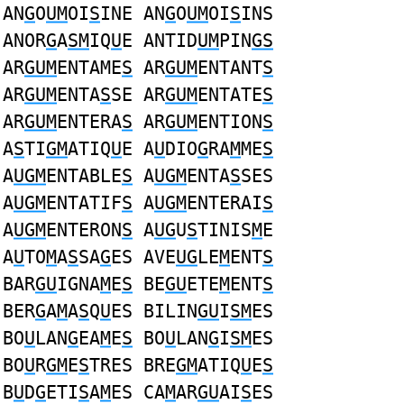
AN
G
O
UM
OI
S
INE AN
G
O
UM
OI
S
INS
ANOR
G
A
SM
IQ
U
E ANTID
UM
PIN
GS
AR
GUM
ENTAME
S
AR
GUM
ENTANT
S
AR
GUM
ENTA
S
SE AR
GUM
ENTATE
S
AR
GUM
ENTERA
S
AR
GUM
ENTION
S
A
S
TI
GM
ATIQ
U
E A
U
DIO
G
RA
M
ME
S
A
UGM
ENTABLE
S
A
UGM
ENTA
S
SES
A
UGM
ENTATIF
S
A
UGM
ENTERAI
S
A
UGM
ENTERON
S
A
UG
U
S
TINIS
M
E
A
U
TO
M
A
S
SA
G
ES AVE
UG
LE
M
ENT
S
BAR
GU
IGNA
M
E
S
BE
GU
ETE
M
ENT
S
BER
G
A
M
A
S
Q
U
ES BILIN
GU
I
SM
ES
BO
U
LAN
G
EA
M
E
S
BO
U
LAN
G
I
SM
ES
BO
U
R
GM
E
S
TRES BRE
GM
ATIQ
U
E
S
B
U
D
G
ETI
S
A
M
ES CA
M
AR
GU
AI
S
ES