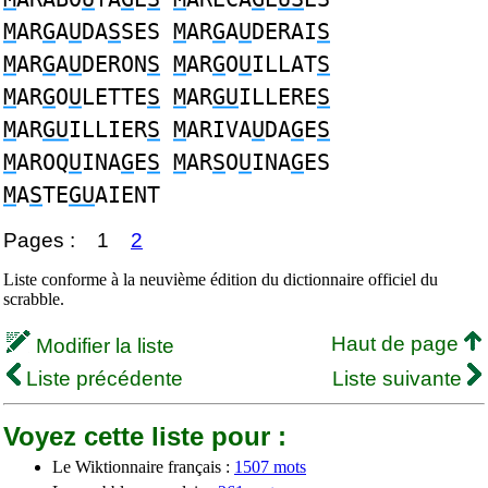
M
AR
G
A
U
DA
S
SES
M
AR
G
A
U
DERAI
S
M
AR
G
A
U
DERON
S
M
AR
G
O
U
ILLAT
S
M
AR
G
O
U
LETTE
S
M
AR
GU
ILLERE
S
M
AR
GU
ILLIER
S
M
ARIVA
U
DA
G
E
S
M
AROQ
U
INA
G
E
S
M
AR
S
O
U
INA
G
ES
M
A
S
TE
GU
AIENT
Pages :
1
2
Liste conforme à la neuvième édition du dictionnaire officiel du
scrabble.
Haut de page
Modifier la liste
Liste précédente
Liste suivante
Voyez cette liste pour :
Le Wiktionnaire français :
1507 mots