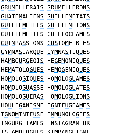
G
R
UM
ELLERAI
S
G
R
UM
ELLERON
S
GU
ATE
M
ALIEN
S
GU
ILLE
M
ETAI
S
GU
ILLE
M
ETEE
S
GU
ILLE
M
ETON
S
GU
ILLE
M
ETTE
S
GU
ILLOCHA
M
E
S
GU
I
M
PA
S
SIONS
GUS
TO
M
ETRIES
G
Y
M
NA
S
IARQ
U
E
G
Y
M
NA
S
TIQ
U
ES
HA
M
BO
U
R
G
EOI
S
HE
G
E
M
ONIQ
U
E
S
HE
M
ATOLO
GU
E
S
HE
M
O
G
ENIQ
U
E
S
HO
M
OLO
G
IQ
U
E
S
HO
M
OLO
GU
AME
S
HO
M
OLO
GU
A
S
SE HO
M
OLO
GU
ATE
S
HO
M
OLO
GU
ERA
S
HO
M
OLO
GU
ION
S
HO
U
LI
G
ANI
SM
E I
G
NIF
U
GEA
M
E
S
I
G
NO
M
INIE
US
E I
M
M
U
NOLO
G
IE
S
IN
GU
RGITA
M
E
S
IN
S
TA
G
RA
M
E
U
R
I
S
LA
M
OLO
GU
ES KI
M
BAN
GU
I
S
ME