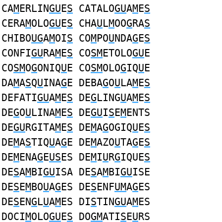
CA
M
ERLIN
GU
E
S
CATALO
GU
A
M
E
S
CERA
M
OLO
GU
E
S
CHA
U
L
M
OO
G
RA
S
CHIBO
UG
A
M
OI
S
CO
M
PO
U
NDA
G
E
S
CONFI
GU
RA
M
E
S
CO
SM
ETOLO
GU
E
CO
SM
O
G
ONIQ
U
E CO
SM
OLO
G
IQ
U
E
DA
M
A
S
Q
U
INA
G
E DEBA
G
O
U
LA
M
E
S
DEFATI
GU
A
M
E
S
DE
G
LING
U
A
M
E
S
DE
G
O
U
LINA
M
E
S
DE
GU
I
S
E
M
ENTS
DE
GU
RGITA
M
E
S
DE
M
A
G
OGIQ
U
E
S
DE
M
A
S
TIQ
U
A
G
E DE
M
AZO
U
TA
G
E
S
DE
M
ENA
G
E
US
ES DE
M
I
U
R
G
IQUE
S
DE
S
A
M
BI
GU
ISA DE
S
A
M
BI
GU
ISE
DE
S
E
M
BO
U
A
G
ES DE
S
ENF
UM
A
G
ES
DE
S
EN
G
L
U
A
M
ES DI
S
TIN
GU
A
M
ES
DOCI
M
OLO
GU
E
S
DO
GM
ATI
S
E
U
RS