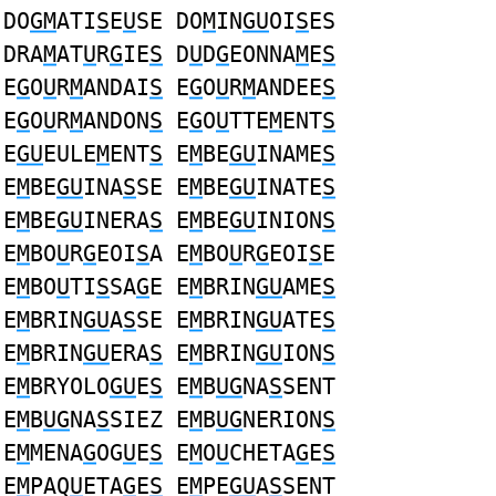
DO
GM
ATI
S
E
U
SE DO
M
IN
GU
OI
S
ES
DRA
M
AT
U
R
G
IE
S
D
U
D
G
EONNA
M
E
S
E
G
O
U
R
M
ANDAI
S
E
G
O
U
R
M
ANDEE
S
E
G
O
U
R
M
ANDON
S
E
G
O
U
TTE
M
ENT
S
E
GU
EULE
M
ENT
S
E
M
BE
GU
INAME
S
E
M
BE
GU
INA
S
SE E
M
BE
GU
INATE
S
E
M
BE
GU
INERA
S
E
M
BE
GU
INION
S
E
M
BO
U
R
G
EOI
S
A E
M
BO
U
R
G
EOI
S
E
E
M
BO
U
TI
S
SA
G
E E
M
BRIN
GU
AME
S
E
M
BRIN
GU
A
S
SE E
M
BRIN
GU
ATE
S
E
M
BRIN
GU
ERA
S
E
M
BRIN
GU
ION
S
E
M
BRYOLO
GU
E
S
E
M
B
UG
NA
S
SENT
E
M
B
UG
NA
S
SIEZ E
M
B
UG
NERION
S
E
M
MENA
G
OG
U
E
S
E
M
O
U
CHETA
G
E
S
E
M
PAQ
U
ETA
G
E
S
E
M
PE
GU
A
S
SENT