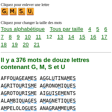
Cliquez pour enlever une lettre
Cliquez pour changer la taille des mots
Tous alphabétique
Tous par taille
4
5
6
7
8
9
10
11
12
13
14
15
16
17
18
19
20
21
Il y a 376 mots de douze lettres
contenant G, M, S et U
AFFO
U
A
G
EA
M
E
S
A
G
GL
U
TINA
M
E
S
A
G
RITO
U
RI
SM
E A
G
RONO
M
IQ
U
E
S
A
G
ROTO
U
RI
SM
E AI
GU
I
S
E
M
ENTS
ALA
M
BIQ
U
A
G
E
S
A
M
A
G
NETIQ
U
E
S
A
M
PELOLO
GU
E
S
ANA
G
RA
M
ME
U
R
S