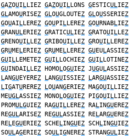
G
A
Z
O
U
I
L
LIEZ
G
A
Z
O
U
I
L
LONS
G
ESTIC
UL
IE
Z
GL
AMO
U
RISE
Z
GL
O
U
GLOUTE
Z
GL
O
U
SSERIE
Z
G
O
U
AI
L
LERE
Z
G
O
U
PI
L
LERE
Z
G
O
U
RNAB
L
IE
Z
G
RAN
UL
ERIE
Z
G
RATIC
UL
IE
Z
G
RATO
U
I
L
LE
Z
G
RENO
U
I
L
LE
Z
G
RIBO
U
I
L
LE
Z
G
RO
U
I
L
LERE
Z
G
R
U
ME
L
ERIE
Z
G
R
U
ME
L
LERE
Z
GU
EU
L
ASSIE
Z
GU
I
L
LEMETE
Z
GU
I
L
LOCHIE
Z
GU
I
L
LOTINE
Z
GU
INDAI
L
LE
Z
HOMO
L
O
GU
IE
Z
J
UG
U
L
ASSIE
Z
L
AN
GU
EYERE
Z
L
AN
GU
ISSIE
Z
L
AR
GU
ASSIE
Z
L
I
G
AT
U
RERE
Z
L
O
U
AN
G
ERIE
Z
MA
G
O
U
I
L
LIE
Z
ME
UGL
ASSIE
Z
MONO
L
O
GU
IE
Z
PI
G
O
U
I
L
LIE
Z
PROM
ULG
UIE
Z
RA
GU
I
L
LERE
Z
RA
L
IN
GU
ERE
Z
RE
GUL
ARISE
Z
RE
GUL
ASSIE
Z
RE
L
AR
GU
ERE
Z
RE
L
E
GU
ERIE
Z
SCHE
L
IN
GU
E
Z
SCH
L
IN
GU
IE
Z
SO
UL
A
G
ERIE
Z
SO
UL
I
G
NERE
Z
STRAN
GUL
IE
Z