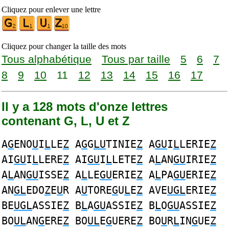
Cliquez pour enlever une lettre
Cliquez pour changer la taille des mots
Tous alphabétique
Tous par taille
5
6
7
8
9
10
11
12
13
14
15
16
17
Il y a 128 mots d'onze lettres
contenant G, L, U et Z
A
G
ENO
U
I
L
LE
Z
A
G
G
LU
TINIE
Z
A
GU
I
L
LERIE
Z
AI
GU
I
L
LERE
Z
AI
GU
I
L
LETE
Z
A
L
AN
GU
IRIE
Z
A
L
AN
GU
ISSE
Z
A
L
LE
GU
ERIE
Z
A
L
PA
GU
ERIE
Z
AN
GL
EDO
Z
E
U
R A
U
TORE
G
U
L
E
Z
AVE
UGL
ERIE
Z
BE
UGL
ASSIE
Z
B
L
A
GU
ASSIE
Z
B
L
O
GU
ASSIE
Z
BO
UL
AN
G
ERE
Z
BO
UL
E
G
UERE
Z
BO
U
R
L
IN
G
UE
Z