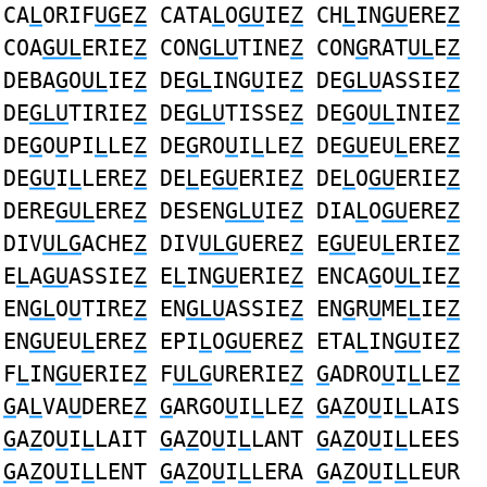
CA
L
ORIF
UG
E
Z
CATA
L
O
GU
IE
Z
CH
L
IN
GU
ERE
Z
COA
GUL
ERIE
Z
CON
GLU
TINE
Z
CON
G
RAT
UL
E
Z
DEBA
G
O
UL
IE
Z
DE
GL
ING
U
IE
Z
DE
GLU
ASSIE
Z
DE
GLU
TIRIE
Z
DE
GLU
TISSE
Z
DE
G
O
UL
INIE
Z
DE
G
O
U
PI
L
LE
Z
DE
G
RO
U
I
L
LE
Z
DE
GU
EU
L
ERE
Z
DE
GU
I
L
LERE
Z
DE
L
E
GU
ERIE
Z
DE
L
O
GU
ERIE
Z
DERE
GUL
ERE
Z
DESEN
GLU
IE
Z
DIA
L
O
GU
ERE
Z
DIV
ULG
ACHE
Z
DIV
ULG
UERE
Z
E
GU
EU
L
ERIE
Z
E
L
A
GU
ASSIE
Z
E
L
IN
GU
ERIE
Z
ENCA
G
O
UL
IE
Z
EN
GL
O
U
TIRE
Z
EN
GLU
ASSIE
Z
EN
G
R
U
ME
L
IE
Z
EN
GU
EU
L
ERE
Z
EPI
L
O
GU
ERE
Z
ETA
L
IN
GU
IE
Z
F
L
IN
GU
ERIE
Z
F
ULG
URERIE
Z
G
ADRO
U
I
L
LE
Z
G
A
L
VA
U
DERE
Z
G
ARGO
U
I
L
LE
Z
G
A
Z
O
U
I
L
LAIS
G
A
Z
O
U
I
L
LAIT
G
A
Z
O
U
I
L
LANT
G
A
Z
O
U
I
L
LEES
G
A
Z
O
U
I
L
LENT
G
A
Z
O
U
I
L
LERA
G
A
Z
O
U
I
L
LEUR