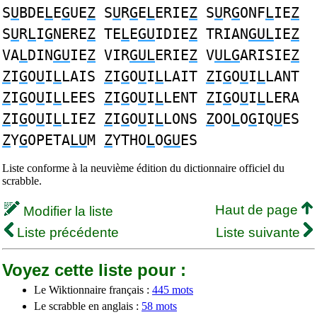
S
U
BDE
L
E
G
UE
Z
S
U
R
G
E
L
ERIE
Z
S
U
R
G
ONF
L
IE
Z
S
U
R
L
I
G
NERE
Z
TE
L
E
GU
IDIE
Z
TRIAN
GUL
IE
Z
VA
L
DIN
GU
IE
Z
VIR
GUL
ERIE
Z
V
ULG
ARISIE
Z
Z
I
G
O
U
I
L
LAIS
Z
I
G
O
U
I
L
LAIT
Z
I
G
O
U
I
L
LANT
Z
I
G
O
U
I
L
LEES
Z
I
G
O
U
I
L
LENT
Z
I
G
O
U
I
L
LERA
Z
I
G
O
U
I
L
LIEZ
Z
I
G
O
U
I
L
LONS
Z
OO
L
O
G
IQ
U
ES
Z
Y
G
OPETA
LU
M
Z
YTHO
L
O
GU
ES
Liste conforme à la neuvième édition du dictionnaire officiel du
scrabble.
Haut de page
Modifier la liste
Liste précédente
Liste suivante
Voyez cette liste pour :
Le Wiktionnaire français :
445 mots
Le scrabble en anglais :
58 mots