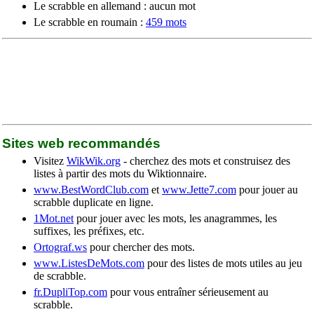
Le scrabble en allemand : aucun mot
Le scrabble en roumain :
459 mots
Sites web recommandés
Visitez
WikWik.org
- cherchez des mots et construisez des
listes à partir des mots du Wiktionnaire.
www.BestWordClub.com
et
www.Jette7.com
pour jouer au
scrabble duplicate en ligne.
1Mot.net
pour jouer avec les mots, les anagrammes, les
suffixes, les préfixes, etc.
Ortograf.ws
pour chercher des mots.
www.ListesDeMots.com
pour des listes de mots utiles au jeu
de scrabble.
fr.DupliTop.com
pour vous entraîner sérieusement au
scrabble.