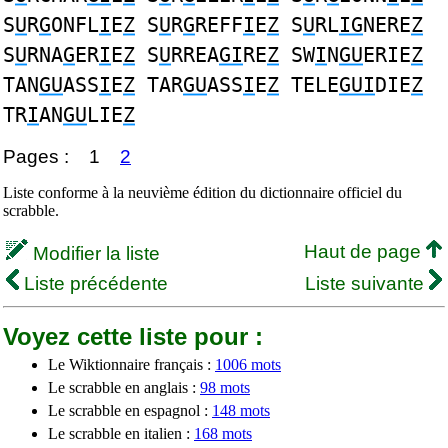
S
U
R
G
ONFL
I
E
Z
S
U
R
G
REFF
I
E
Z
S
U
RL
IG
NERE
Z
S
U
RNA
G
ER
I
E
Z
S
U
RREA
GI
RE
Z
SW
I
N
GU
ERIE
Z
TAN
GU
ASS
I
E
Z
TAR
GU
ASS
I
E
Z
TELE
GUI
DIE
Z
TR
I
AN
GU
LIE
Z
Pages :
1
2
Liste conforme à la neuvième édition du dictionnaire officiel du
scrabble.
Haut de page
Modifier la liste
Liste précédente
Liste suivante
Voyez cette liste pour :
Le Wiktionnaire français :
1006 mots
Le scrabble en anglais :
98 mots
Le scrabble en espagnol :
148 mots
Le scrabble en italien :
168 mots