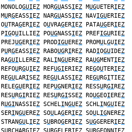
MONOLO
GUI
E
Z
MOR
GU
ASS
I
E
Z
M
UG
UETER
I
E
Z
M
U
R
G
EASS
I
E
Z
NAR
GU
ASS
I
E
Z
NAV
IGU
ERIE
Z
O
U
TRA
G
ER
I
E
Z
O
U
VRA
G
ER
I
E
Z
PATA
UG
ER
I
E
Z
P
IG
O
U
ILLIE
Z
PO
UG
NASS
I
E
Z
PREF
IGU
RIE
Z
PREJ
UG
ER
I
E
Z
PROD
IGU
ERE
Z
PROM
U
L
G
U
I
E
Z
P
U
R
G
EASS
I
E
Z
RABO
UG
R
I
RE
Z
RAD
I
O
GU
IDE
Z
RA
GUI
LLERE
Z
RAL
I
N
GU
ERE
Z
RA
UG
MENT
I
E
Z
REFO
U
R
G
U
I
E
Z
REF
UGI
ERIE
Z
RE
G
O
U
TER
I
E
Z
RE
GU
LAR
I
SE
Z
RE
GU
LASS
I
E
Z
RE
GU
RG
I
TIE
Z
RELE
GU
ER
I
E
Z
REP
UG
NER
I
E
Z
RESS
U
R
GI
RE
Z
RES
U
R
GI
RIE
Z
RES
U
R
GI
SSE
Z
RO
UG
EO
I
ERE
Z
R
UGI
NASSIE
Z
SCHEL
I
N
GU
E
Z
SCHL
I
N
GU
IE
Z
SER
I
N
GU
ERE
Z
SO
U
LA
G
ER
I
E
Z
SO
U
L
IG
NERE
Z
STRAN
GU
L
I
E
Z
S
U
BRO
G
ER
I
E
Z
S
UG
GERER
I
E
Z
S
U
RCHAR
GI
E
Z
S
U
R
G
ELER
I
E
Z
S
U
R
G
EONN
I
E
Z