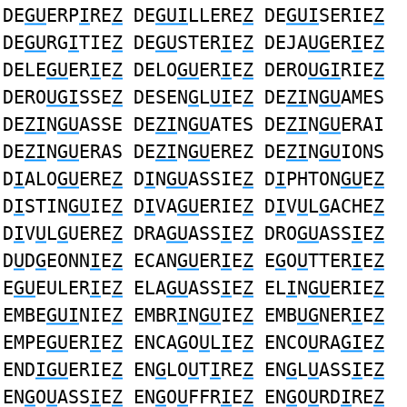
DE
GU
ERP
I
RE
Z
DE
GUI
LLERE
Z
DE
GUI
SERIE
Z
DE
GU
RG
I
TIE
Z
DE
GU
STER
I
E
Z
DEJA
UG
ER
I
E
Z
DELE
GU
ER
I
E
Z
DELO
GU
ER
I
E
Z
DERO
UGI
RIE
Z
DERO
UGI
SSE
Z
DESEN
G
L
UI
E
Z
DE
ZI
N
GU
AMES
DE
ZI
N
GU
ASSE DE
ZI
N
GU
ATES DE
ZI
N
GU
ERAI
DE
ZI
N
GU
ERAS DE
ZI
N
GU
EREZ DE
ZI
N
GU
IONS
D
I
ALO
GU
ERE
Z
D
I
N
GU
ASSIE
Z
D
I
PHTON
GU
E
Z
D
I
STIN
GU
IE
Z
D
I
VA
GU
ERIE
Z
D
I
V
U
L
G
ACHE
Z
D
I
V
U
L
G
UERE
Z
DRA
GU
ASS
I
E
Z
DRO
GU
ASS
I
E
Z
D
U
D
G
EONN
I
E
Z
ECAN
GU
ER
I
E
Z
E
G
O
U
TTER
I
E
Z
E
GU
EULER
I
E
Z
ELA
GU
ASS
I
E
Z
EL
I
N
GU
ERIE
Z
EMBE
GUI
NIE
Z
EMBR
I
N
GU
IE
Z
EMB
UG
NER
I
E
Z
EMPE
GU
ER
I
E
Z
ENCA
G
O
U
L
I
E
Z
ENCO
U
RA
GI
E
Z
END
IGU
ERIE
Z
EN
G
LO
U
T
I
RE
Z
EN
G
L
U
ASS
I
E
Z
EN
G
O
U
ASS
I
E
Z
EN
G
O
U
FFR
I
E
Z
EN
G
O
U
RD
I
RE
Z