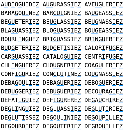
A
U
D
I
O
G
UIDE
Z
A
UG
URASS
I
E
Z
AVE
UG
LER
I
E
Z
BARA
G
O
UI
NE
Z
BAR
GUI
GNIE
Z
BA
UG
EASS
I
E
Z
BE
GU
ETER
I
E
Z
BE
UG
LASS
I
E
Z
BE
UG
NASS
I
E
Z
BLA
GU
ASS
I
E
Z
BLO
GU
ASS
I
E
Z
BO
UG
EASS
I
E
Z
BO
U
RL
I
N
G
UE
Z
BR
IGU
ASSIE
Z
BR
I
N
GU
ERIE
Z
B
U
D
G
ETER
I
E
Z
B
U
D
G
ET
I
SIE
Z
CALOR
I
F
UG
E
Z
CAR
GU
ASS
I
E
Z
CATALO
GUI
E
Z
CENTR
I
F
UG
E
Z
CHL
I
N
GU
ERE
Z
CHO
UG
NER
I
E
Z
COA
GU
LER
I
E
Z
CONF
IGU
RIE
Z
CON
G
L
U
T
I
NE
Z
CO
UG
NASS
I
E
Z
DEBA
G
O
U
L
I
E
Z
DEBA
GU
ER
I
E
Z
DEBO
GU
ER
I
E
Z
DEB
UG
GER
I
E
Z
DEB
UG
UER
I
E
Z
DECO
U
RA
GI
E
Z
DEFAT
IGU
IE
Z
DEF
IGU
RERE
Z
DE
G
A
U
CH
I
RE
Z
DE
G
L
I
NG
U
IE
Z
DE
G
L
U
ASS
I
E
Z
DE
G
L
U
T
I
RIE
Z
DE
G
L
U
T
I
SSE
Z
DE
G
O
U
L
I
NIE
Z
DE
G
O
U
P
I
LLE
Z
DE
G
O
U
RD
I
RE
Z
DE
G
O
U
TER
I
E
Z
DE
G
RO
UI
LLE
Z