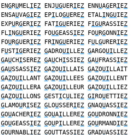
EN
G
R
U
MEL
I
E
Z
ENJ
UG
UER
I
E
Z
ENN
U
A
G
ER
I
E
Z
ENSA
U
VA
GI
E
Z
EP
I
LO
GU
ERE
Z
ETAL
I
N
GU
IE
Z
EXP
U
R
G
ER
I
E
Z
FAT
IGU
ERIE
Z
F
IGU
RASSIE
Z
FL
I
N
GU
ERIE
Z
FO
UG
EASS
I
E
Z
FO
U
R
G
ONN
I
E
Z
FO
U
R
G
UER
I
E
Z
FR
I
N
GU
ERIE
Z
F
U
L
G
URER
I
E
Z
F
U
ST
IG
ERIE
Z
G
ADRO
UI
LLE
Z
G
ARGO
UI
LLE
Z
G
A
U
CH
I
SERE
Z
G
A
U
CH
I
SSIE
Z
G
A
U
FRASS
I
E
Z
G
A
U
SSASS
I
E
Z
G
A
Z
O
UI
LLAIS
G
A
Z
O
UI
LLAIT
G
A
Z
O
UI
LLANT
G
A
Z
O
UI
LLEES
G
A
Z
O
UI
LLENT
G
A
Z
O
UI
LLERA
G
A
Z
O
UI
LLEUR
G
A
Z
O
UI
LLIEZ
G
A
Z
O
UI
LLONS
G
EST
I
C
U
LIE
Z
GI
RO
U
ETTIE
Z
G
LAMO
U
R
I
SE
Z
G
LO
U
SSER
I
E
Z
G
NAQ
U
ASS
I
E
Z
G
O
U
ACHER
I
E
Z
G
O
U
A
I
LLERE
Z
G
O
U
DRONN
I
E
Z
G
O
U
GEASS
I
E
Z
G
O
U
P
I
LLERE
Z
G
O
U
RMAND
I
E
Z
G
O
U
RNABL
I
E
Z
G
O
U
TTASS
I
E
Z
G
RAD
U
ASS
I
E
Z