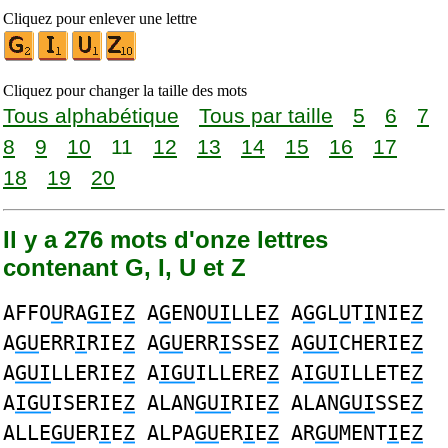
Cliquez pour enlever une lettre
Cliquez pour changer la taille des mots
Tous alphabétique
Tous par taille
5
6
7
8
9
10
11
12
13
14
15
16
17
18
19
20
Il y a 276 mots d'onze lettres
contenant G, I, U et Z
AFFO
U
RA
GI
E
Z
A
G
ENO
UI
LLE
Z
A
G
GL
U
T
I
NIE
Z
A
GU
ERR
I
RIE
Z
A
GU
ERR
I
SSE
Z
A
GUI
CHERIE
Z
A
GUI
LLERIE
Z
A
IGU
ILLERE
Z
A
IGU
ILLETE
Z
A
IGU
ISERIE
Z
ALAN
GUI
RIE
Z
ALAN
GUI
SSE
Z
ALLE
GU
ER
I
E
Z
ALPA
GU
ER
I
E
Z
AR
GU
MENT
I
E
Z