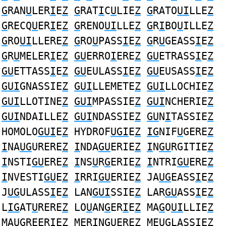
G
RAN
U
LER
I
E
Z
G
RAT
I
C
U
LIE
Z
G
RATO
UI
LLE
Z
G
RECQ
U
ER
I
E
Z
G
RENO
UI
LLE
Z
G
R
I
BO
U
ILLE
Z
G
RO
UI
LLERE
Z
G
RO
U
PASS
I
E
Z
G
R
U
GEASS
I
E
Z
G
R
U
MELER
I
E
Z
GU
ERRO
I
ERE
Z
GU
ETRASS
I
E
Z
GU
ETTASS
I
E
Z
GU
EULASS
I
E
Z
GU
EUSASS
I
E
Z
GUI
GNASSIE
Z
GUI
LLEMETE
Z
GUI
LLOCHIE
Z
GUI
LLOTINE
Z
GUI
MPASSIE
Z
GUI
NCHERIE
Z
GUI
NDAILLE
Z
GUI
NDASSIE
Z
GU
N
I
TASSIE
Z
HOMOLO
GUI
E
Z
HYDROF
UGI
E
Z
IG
NIF
U
GERE
Z
I
NA
UG
URERE
Z
I
NDA
GU
ERIE
Z
I
N
GU
RGITIE
Z
I
NSTI
GU
ERE
Z
I
NS
U
R
G
ERIE
Z
I
NTRI
GU
ERE
Z
I
NVESTI
GU
E
Z
I
RRI
GU
ERIE
Z
JA
UG
EASS
I
E
Z
J
UG
ULASS
I
E
Z
LAN
GUI
SSIE
Z
LAR
GU
ASS
I
E
Z
L
IG
AT
U
RERE
Z
LO
U
AN
G
ER
I
E
Z
MA
G
O
UI
LLIE
Z
MA
UG
REER
I
E
Z
MER
I
N
GU
ERE
Z
ME
UG
LASS
I
E
Z