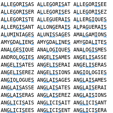
A
L
LE
G
OR
IS
AS A
L
LE
G
OR
IS
AT A
L
LE
G
OR
IS
EE
A
L
LE
G
OR
IS
ER A
L
LE
G
OR
IS
ES A
L
LE
G
OR
IS
EZ
A
L
LE
G
OR
IS
TE A
L
LE
G
UERA
IS
A
L
LER
GI
QUE
S
A
L
LER
GIS
ANT A
L
LON
G
ERA
IS
A
L
PA
G
UERA
IS
A
L
UM
I
NIA
G
E
S
A
L
UN
IS
SA
G
ES AMA
LG
AM
I
ON
S
AMY
G
DA
LI
EN
S
AMY
G
DA
LI
NE
S
AMY
G
DA
LI
TE
S
ANA
LG
E
SI
QUE ANA
L
O
GI
QUE
S
ANA
L
O
GIS
MES
ANDRO
L
O
GI
E
S
AN
G
E
LIS
AMES AN
G
E
LIS
ASSE
AN
G
E
LIS
ATES AN
G
E
LIS
ERAI AN
G
E
LIS
ERAS
AN
G
E
LIS
EREZ AN
G
E
LIS
IONS AN
GI
O
L
OGIE
S
AN
GI
O
L
OGUE
S
AN
GL
A
IS
AGES AN
GL
A
IS
AMES
AN
GL
A
IS
ASSE AN
GL
A
IS
ATES AN
GL
A
IS
ERAI
AN
GL
A
IS
ERAS AN
GL
A
IS
EREZ AN
GL
A
IS
IONS
AN
GLI
CI
S
AIS AN
GLI
CI
S
AIT AN
GLI
CI
S
ANT
AN
GLI
CI
S
EES AN
GLI
CI
S
ENT AN
GLI
CI
S
ERA