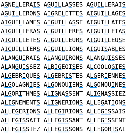
A
G
NE
L
LERA
IS
A
G
U
IL
LA
S
SES A
G
U
IL
LERAI
S
A
G
U
IL
LERON
S
A
IG
RE
L
ETTE
S
A
IG
UI
L
LAGE
S
A
IG
UI
L
LAME
S
A
IG
UI
L
LA
S
SE A
IG
UI
L
LATE
S
A
IG
UI
L
LERA
S
A
IG
UI
L
LERE
S
A
IG
UI
L
LETA
S
A
IG
UI
L
LETE
S
A
IG
UI
L
LEUR
S
A
IG
UI
L
LEU
S
E
A
IG
UI
L
LIER
S
A
IG
UI
L
LION
S
A
IG
UI
S
AB
L
ES
A
L
AN
G
U
I
RAI
S
A
L
AN
G
U
I
RON
S
A
L
AN
G
U
IS
SES
A
L
AN
G
U
IS
SEZ A
L
B
IG
EOI
S
ES A
L
COOLO
GI
E
S
A
LG
EBR
I
QUE
S
A
LG
EBR
IS
TES A
LG
ER
I
ENNE
S
A
LG
OLAGN
I
E
S
A
LG
ONQU
I
EN
S
A
LG
ONQU
I
NE
S
A
LG
OR
I
THME
S
A
LIG
NA
S
SENT A
LIG
NA
S
SIEZ
A
LIG
NEMENT
S
A
LIG
NERION
S
A
L
LE
G
AT
I
ON
S
A
L
LE
G
ER
I
ON
S
A
L
LE
GI
RION
S
A
L
LE
GIS
SAIS
A
L
LE
GIS
SAIT A
L
LE
GIS
SANT A
L
LE
GIS
SENT
A
L
LE
GIS
SIEZ A
L
LE
GIS
SONS A
L
LE
G
OR
IS
AI