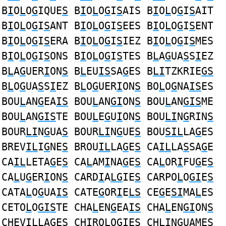
B
I
O
L
O
G
IQUE
S
B
I
O
L
O
G
I
S
AIS B
I
O
L
O
G
I
S
AIT
B
I
O
L
O
G
I
S
ANT B
I
O
L
O
G
I
S
EES B
I
O
L
O
G
I
S
ENT
B
I
O
L
O
G
I
S
ERA B
I
O
L
O
G
I
S
IEZ B
I
O
L
O
G
I
S
MES
B
I
O
L
O
G
I
S
ONS B
I
O
L
O
G
I
S
TES B
L
A
G
UA
S
S
I
EZ
B
L
A
G
UER
I
ON
S
B
L
EU
IS
SA
G
ES B
LI
TZKRIE
GS
B
L
O
G
UA
S
S
I
EZ B
L
O
G
UER
I
ON
S
BO
L
O
G
NA
IS
ES
BOU
L
AN
G
EA
IS
BOU
L
AN
GI
ON
S
BOU
L
AN
GIS
ME
BOU
L
AN
GIS
TE BOU
L
E
G
U
I
ON
S
BOU
LI
N
G
RIN
S
BOUR
LI
N
G
UA
S
BOUR
LI
N
G
UE
S
BOU
SIL
LA
G
ES
BREV
IL
I
G
NE
S
BROU
IL
LA
G
E
S
CA
IL
LA
S
SA
G
E
CA
IL
LETA
G
E
S
CA
L
AM
I
NA
G
E
S
CA
L
OR
I
FU
G
E
S
CA
L
U
G
ER
I
ON
S
CARD
I
A
LG
IE
S
CARPO
L
O
GI
E
S
CATA
L
O
G
UA
IS
CATE
G
OR
I
E
LS
CE
G
E
SI
MA
L
ES
CETO
L
O
GIS
TE CHA
L
EN
G
EA
IS
CHA
L
EN
GI
ON
S
CHEV
IL
LA
G
E
S
CH
I
RO
L
O
G
IE
S
CH
LI
N
G
UAME
S