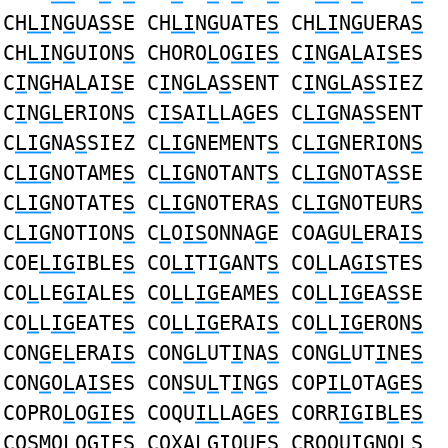
CH
LI
N
G
UA
S
SE CH
LI
N
G
UATE
S
CH
LI
N
G
UERA
S
CH
LI
N
G
UION
S
CHORO
L
O
GI
E
S
C
I
N
G
A
L
AI
S
ES
C
I
N
G
HA
L
AI
S
E C
I
N
GL
A
S
SENT C
I
N
GL
A
S
SIEZ
C
I
N
GL
ERION
S
C
IS
AI
L
LA
G
ES C
LIG
NA
S
SENT
C
LIG
NA
S
SIEZ C
LIG
NEMENT
S
C
LIG
NERION
S
C
LIG
NOTAME
S
C
LIG
NOTANT
S
C
LIG
NOTA
S
SE
C
LIG
NOTATE
S
C
LIG
NOTERA
S
C
LIG
NOTEUR
S
C
LIG
NOTION
S
C
L
O
IS
ONNA
G
E COA
G
U
L
ERA
IS
COE
LIG
IBLE
S
CO
LI
TI
G
ANT
S
CO
L
LA
GIS
TES
CO
L
LE
GI
ALE
S
CO
L
L
IG
EAME
S
CO
L
L
IG
EA
S
SE
CO
L
L
IG
EATE
S
CO
L
L
IG
ERAI
S
CO
L
L
IG
ERON
S
CON
G
E
L
ERA
IS
CON
GL
UT
I
NA
S
CON
GL
UT
I
NE
S
CON
G
O
L
A
IS
ES CON
S
U
L
T
I
N
G
S COP
IL
OTA
G
E
S
COPRO
L
O
GI
E
S
COQU
IL
LA
G
E
S
CORR
IG
IB
L
E
S
CO
S
MO
L
O
GI
ES COXA
LGI
QUE
S
CROQU
IG
NO
LS