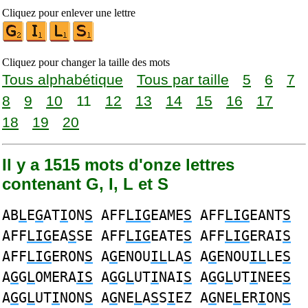
Cliquez pour enlever une lettre
Cliquez pour changer la taille des mots
Tous alphabétique
Tous par taille
5
6
7
8
9
10
11
12
13
14
15
16
17
18
19
20
Il y a 1515 mots d'onze lettres
contenant G, I, L et S
AB
L
E
G
AT
I
ON
S
AFF
LIG
EAME
S
AFF
LIG
EANT
S
AFF
LIG
EA
S
SE AFF
LIG
EATE
S
AFF
LIG
ERAI
S
AFF
LIG
ERON
S
A
G
ENOU
IL
LA
S
A
G
ENOU
IL
LE
S
A
G
G
L
OMERA
IS
A
G
G
L
UT
I
NAI
S
A
G
G
L
UT
I
NEE
S
A
G
G
L
UT
I
NON
S
A
G
NE
L
A
S
S
I
EZ A
G
NE
L
ER
I
ON
S