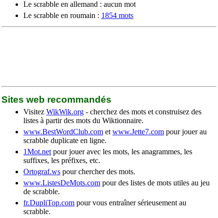
Le scrabble en allemand : aucun mot
Le scrabble en roumain :
1854 mots
Sites web recommandés
Visitez
WikWik.org
- cherchez des mots et construisez des
listes à partir des mots du Wiktionnaire.
www.BestWordClub.com
et
www.Jette7.com
pour jouer au
scrabble duplicate en ligne.
1Mot.net
pour jouer avec les mots, les anagrammes, les
suffixes, les préfixes, etc.
Ortograf.ws
pour chercher des mots.
www.ListesDeMots.com
pour des listes de mots utiles au jeu
de scrabble.
fr.DupliTop.com
pour vous entraîner sérieusement au
scrabble.