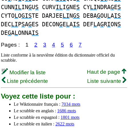
CUNN
IL
IN
G
U
S
CURV
IL
I
G
NE
S
CY
LI
NDRA
G
E
S
CYTO
L
O
GIS
TE DARJEE
LI
N
GS
DEBA
G
OU
L
A
IS
DEC
LI
P
S
A
G
ES DECON
G
E
L
A
IS
DEF
L
A
G
R
I
ON
S
DE
G
A
L
ONNA
IS
Pages :
1
2
3
4
5
6
7
Liste conforme à la neuvième édition du dictionnaire officiel du
scrabble.
Haut de page
Modifier la liste
Liste précédente
Liste suivante
Voyez cette liste pour :
Le Wiktionnaire français :
7034 mots
Le scrabble en anglais :
1686 mots
Le scrabble en espagnol :
1801 mots
Le scrabble en italien :
2622 mots