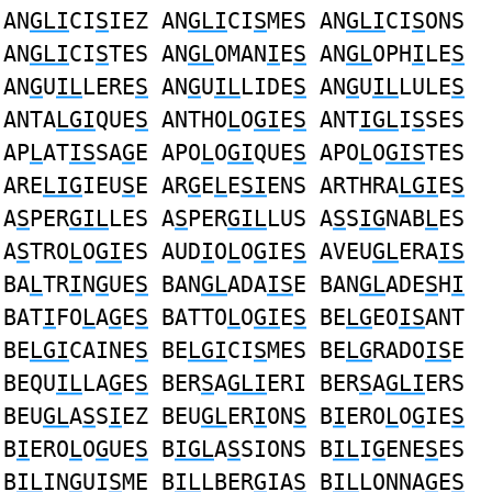
AN
GLI
CI
S
IEZ AN
GLI
CI
S
MES AN
GLI
CI
S
ONS
AN
GLI
CI
S
TES AN
GL
OMAN
I
E
S
AN
GL
OPH
I
LE
S
AN
G
U
IL
LERE
S
AN
G
U
IL
LIDE
S
AN
G
U
IL
LULE
S
ANTA
LGI
QUE
S
ANTHO
L
O
GI
E
S
ANT
IGL
I
S
SES
AP
L
AT
IS
SA
G
E APO
L
O
GI
QUE
S
APO
L
O
GIS
TES
ARE
LIG
IEU
S
E AR
G
E
L
E
SI
ENS ARTHRA
LGI
E
S
A
S
PER
GIL
LES A
S
PER
GIL
LUS A
S
S
IG
NAB
L
ES
A
S
TRO
L
O
GI
ES AUD
I
O
L
O
G
IE
S
AVEU
GL
ERA
IS
BA
L
TR
I
N
G
UE
S
BAN
GL
ADA
IS
E BAN
GL
ADE
S
H
I
BAT
I
FO
L
A
G
E
S
BATTO
L
O
GI
E
S
BE
LG
EO
IS
ANT
BE
LGI
CAINE
S
BE
LGI
CI
S
MES BE
LG
RADO
IS
E
BEQU
IL
LA
G
E
S
BER
S
A
GLI
ERI BER
S
A
GLI
ERS
BEU
GL
A
S
S
I
EZ BEU
GL
ER
I
ON
S
B
I
ERO
L
O
G
IE
S
B
I
ERO
L
O
G
UE
S
B
IGL
A
S
SIONS B
IL
I
G
ENE
S
ES
B
IL
IN
G
UI
S
ME B
IL
LBER
G
IA
S
B
IL
LONNA
G
E
S