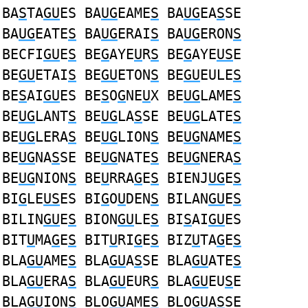
BA
S
TA
GU
ES BA
UG
EAME
S
BA
UG
EA
S
SE
BA
UG
EATE
S
BA
UG
ERAI
S
BA
UG
ERON
S
BECFI
GU
E
S
BE
G
AYE
U
R
S
BE
G
AYE
US
E
BE
GU
ETAI
S
BE
GU
ETON
S
BE
GU
EULE
S
BE
S
AI
GU
ES BE
S
O
G
NE
U
X BE
UG
LAME
S
BE
UG
LANT
S
BE
UG
LA
S
SE BE
UG
LATE
S
BE
UG
LERA
S
BE
UG
LION
S
BE
UG
NAME
S
BE
UG
NA
S
SE BE
UG
NATE
S
BE
UG
NERA
S
BE
UG
NION
S
BE
U
RRA
G
E
S
BIENJ
UG
E
S
BI
G
LE
US
ES BI
G
O
U
DEN
S
BILAN
GU
E
S
BILIN
GU
E
S
BION
GU
LE
S
BI
S
AI
GU
ES
BIT
U
MA
G
E
S
BIT
U
RI
G
E
S
BIZ
U
TA
G
E
S
BLA
GU
AME
S
BLA
GU
A
S
SE BLA
GU
ATE
S
BLA
GU
ERA
S
BLA
GU
EUR
S
BLA
GU
EU
S
E
BLA
GU
ION
S
BLO
GU
AME
S
BLO
GU
A
S
SE