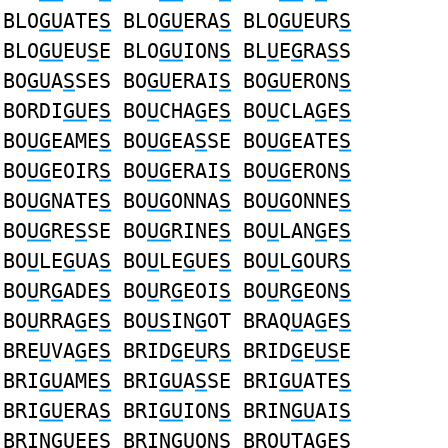
BLO
GU
ATE
S
BLO
GU
ERA
S
BLO
GU
EUR
S
BLO
GU
EU
S
E BLO
GU
ION
S
BL
U
E
G
RA
S
S
BO
GU
A
S
SES BO
GU
ERAI
S
BO
GU
ERON
S
BORDI
GU
E
S
BO
U
CHA
G
E
S
BO
U
CLA
G
E
S
BO
UG
EAME
S
BO
UG
EA
S
SE BO
UG
EATE
S
BO
UG
EOIR
S
BO
UG
ERAI
S
BO
UG
ERON
S
BO
UG
NATE
S
BO
UG
ONNA
S
BO
UG
ONNE
S
BO
UG
RE
S
SE BO
UG
RINE
S
BO
U
LAN
G
E
S
BO
U
LE
G
UA
S
BO
U
LE
G
UE
S
BO
U
L
G
OUR
S
BO
U
R
G
ADE
S
BO
U
R
G
EOI
S
BO
U
R
G
EON
S
BO
U
RRA
G
E
S
BO
US
IN
G
OT BRAQ
U
A
G
E
S
BRE
U
VA
G
E
S
BRID
G
E
U
R
S
BRID
G
E
US
E
BRI
GU
AME
S
BRI
GU
A
S
SE BRI
GU
ATE
S
BRI
GU
ERA
S
BRI
GU
ION
S
BRIN
GU
AI
S
BRIN
GU
EE
S
BRIN
GU
ON
S
BRO
U
TA
G
E
S