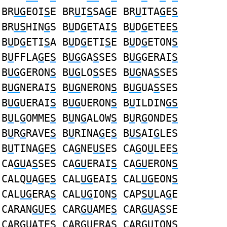
BR
UG
EOI
S
E BR
U
I
S
SA
G
E BR
U
ITA
G
E
S
BR
US
HIN
G
S B
U
D
G
ETAI
S
B
U
D
G
ETEE
S
B
U
D
G
ETI
S
A B
U
D
G
ETI
S
E B
U
D
G
ETON
S
B
U
FFLA
G
E
S
B
UG
GA
S
SES B
UG
GERAI
S
B
UG
GERON
S
B
UG
LO
S
SES B
UG
NA
S
SES
B
UG
NERAI
S
B
UG
NERON
S
B
UG
UA
S
SES
B
UG
UERAI
S
B
UG
UERON
S
B
U
ILDIN
GS
B
U
L
G
OMME
S
B
U
N
G
ALOW
S
B
U
R
G
ONDE
S
B
U
R
G
RAVE
S
B
U
RINA
G
E
S
B
US
AI
G
LES
B
U
TINA
G
E
S
CA
G
NE
US
ES CA
G
O
U
LEE
S
CA
GU
A
S
SES CA
GU
ERAI
S
CA
GU
ERON
S
CALQ
U
A
G
E
S
CAL
UG
EAI
S
CAL
UG
EON
S
CAL
UG
ERA
S
CAL
UG
ION
S
CAP
SU
LA
G
E
CARAN
GU
E
S
CAR
GU
AME
S
CAR
GU
A
S
SE
CAR
GU
ATE
S
CAR
GU
ERA
S
CAR
GU
ION
S