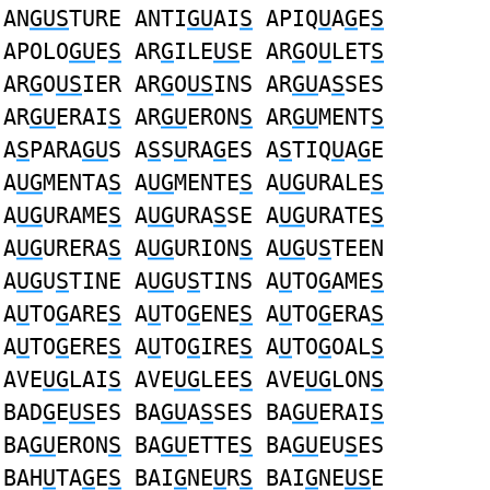
AN
GUS
TURE ANTI
GU
AI
S
APIQ
U
A
G
E
S
APOLO
GU
E
S
AR
G
ILE
US
E AR
G
O
U
LET
S
AR
G
O
US
IER AR
G
O
US
INS AR
GU
A
S
SES
AR
GU
ERAI
S
AR
GU
ERON
S
AR
GU
MENT
S
A
S
PARA
GU
S A
S
S
U
RA
G
ES A
S
TIQ
U
A
G
E
A
UG
MENTA
S
A
UG
MENTE
S
A
UG
URALE
S
A
UG
URAME
S
A
UG
URA
S
SE A
UG
URATE
S
A
UG
URERA
S
A
UG
URION
S
A
UG
U
S
TEEN
A
UG
U
S
TINE A
UG
U
S
TINS A
U
TO
G
AME
S
A
U
TO
G
ARE
S
A
U
TO
G
ENE
S
A
U
TO
G
ERA
S
A
U
TO
G
ERE
S
A
U
TO
G
IRE
S
A
U
TO
G
OAL
S
AVE
UG
LAI
S
AVE
UG
LEE
S
AVE
UG
LON
S
BAD
G
E
US
ES BA
GU
A
S
SES BA
GU
ERAI
S
BA
GU
ERON
S
BA
GU
ETTE
S
BA
GU
EU
S
ES
BAH
U
TA
G
E
S
BAI
G
NE
U
R
S
BAI
G
NE
US
E