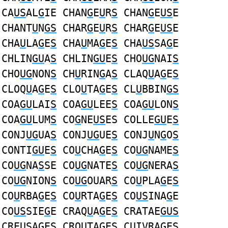
CA
US
AL
G
IE CHAN
G
E
U
R
S
CHAN
G
E
US
E
CHANT
U
N
GS
CHAR
G
E
U
R
S
CHAR
G
E
US
E
CHA
U
LA
G
E
S
CHA
U
MA
G
E
S
CHA
US
SA
G
E
CHLIN
GU
A
S
CHLIN
GU
E
S
CHO
UG
NAI
S
CHO
UG
NON
S
CH
U
RIN
G
A
S
CLAQ
U
A
G
E
S
CLOQ
U
A
G
E
S
CLO
U
TA
G
E
S
CL
U
BBIN
GS
COA
GU
LAI
S
COA
GU
LEE
S
COA
GU
LON
S
COA
GU
LUM
S
CO
G
NE
US
ES COLLE
GU
E
S
CONJ
UG
UA
S
CONJ
UG
UE
S
CONJ
U
N
G
O
S
CONTI
GU
E
S
CO
U
CHA
G
E
S
CO
UG
NAME
S
CO
UG
NA
S
SE CO
UG
NATE
S
CO
UG
NERA
S
CO
UG
NION
S
CO
UG
OUAR
S
CO
U
PLA
G
E
S
CO
U
RBA
G
E
S
CO
U
RTA
G
E
S
CO
US
INA
G
E
CO
US
SIE
G
E CRAQ
U
A
G
E
S
CRATAE
GUS
CRE
US
A
G
ES CRO
U
TA
G
E
S
C
U
IVRA
G
E
S