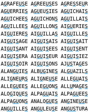
A
G
RAFE
US
E A
G
REE
US
ES A
G
RE
S
SE
U
R
A
GU
ERRIE
S
A
GU
EU
S
IES A
GU
ICHAI
S
A
GU
ICHEE
S
A
GU
ICHON
S
A
GU
ILLAI
S
A
GU
ILLEE
S
A
GU
ILLON
S
AI
GU
ERIE
S
AI
GU
IERE
S
AI
GU
ILLA
S
AI
GU
ILLE
S
AI
GU
I
S
AGE AI
GU
I
S
AIS AI
GU
I
S
AIT
AI
GU
I
S
ANT AI
GU
I
S
EES AI
GU
I
S
ENT
AI
GU
I
S
ERA AI
GU
I
S
EUR AI
GU
I
S
IEZ
AI
GU
I
S
OIR AI
GU
I
S
ONS AJ
US
TA
G
ES
ALAN
GU
IE
S
ALB
UG
INE
S
AL
GU
AZIL
S
ALI
G
NE
U
R
S
ALI
G
NE
US
E ALLE
GU
AI
S
ALLE
GU
EE
S
ALLE
GU
ON
S
ALL
U
MA
G
E
S
ALO
G
IQ
U
E
S
ALPA
GU
AI
S
ALPA
GU
EE
S
ALPA
GU
ON
S
ANALO
GU
E
S
AN
G
INE
US
E
AN
GU
ILLE
S
AN
GU
LEU
S
E AN
GUS
TURA