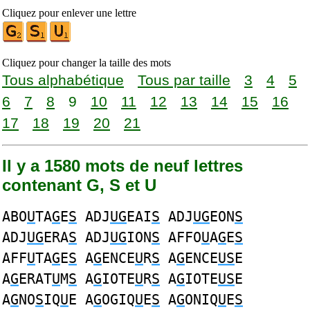
Cliquez pour enlever une lettre
Cliquez pour changer la taille des mots
Tous alphabétique
Tous par taille
3
4
5
6
7
8
9
10
11
12
13
14
15
16
17
18
19
20
21
Il y a 1580 mots de neuf lettres
contenant G, S et U
ABO
U
TA
G
E
S
ADJ
UG
EAI
S
ADJ
UG
EON
S
ADJ
UG
ERA
S
ADJ
UG
ION
S
AFFO
U
A
G
E
S
AFF
U
TA
G
E
S
A
G
ENCE
U
R
S
A
G
ENCE
US
E
A
G
ERAT
U
M
S
A
G
IOTE
U
R
S
A
G
IOTE
US
E
A
G
NO
S
IQ
U
E A
G
OGIQ
U
E
S
A
G
ONIQ
U
E
S