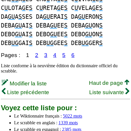
C
U
LOTA
G
E
S
C
U
RETA
G
E
S
C
U
VELA
G
E
S
DA
GU
A
S
SES DA
GU
ERAI
S
DA
GU
ERON
S
DEBA
GU
AI
S
DEBA
GU
EE
S
DEBA
GU
ON
S
DEBO
GU
AI
S
DEBO
GU
EE
S
DEBO
GU
ON
S
DEB
UG
GAI
S
DEB
UG
GEE
S
DEB
UG
GER
S
Pages :
1
2
3
4
5
6
Liste conforme à la neuvième édition du dictionnaire officiel du
scrabble.
Haut de page
Modifier la liste
Liste précédente
Liste suivante
Voyez cette liste pour :
Le Wiktionnaire français :
5022 mots
Le scrabble en anglais :
1339 mots
Le scrabble en espagnol :
2385 mots