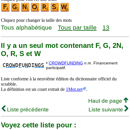
Cliquez pour changer la taille des mots
Tous alphabétique
Tous par taille
13
Il y a un seul mot contenant F, G, 2N,
O, R, S et W
•
CROWDFUNDING
n.m. Financement
C
ROW
D
F
U
N
DI
NGS
participatif.
Liste conforme à la neuvième édition du dictionnaire officiel du
scrabble.
La définition est un court extrait de
1Mot.net
.
Haut de page
Liste précédente
Liste suivante
Voyez cette liste pour :