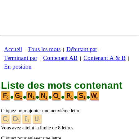
Accueil
Tous les mots
Débutant par
|
|
|
Terminant par
Contenant AB
Contenant A & B
|
|
|
En position
Liste des mots contenant
•
•
•
•
•
•
•
Cliquez pour ajouter une neuvième lettre
Vous avez atteint la limite de 8 lettres.
Cliquez pour enlever une lettre