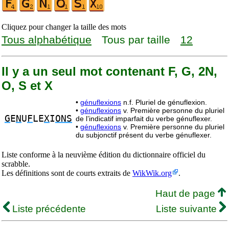
Cliquez pour changer la taille des mots
Tous alphabétique
Tous par taille
12
Il y a un seul mot contenant F, G, 2N,
O, S et X
•
génuflexions
n.f. Pluriel de génuflexion.
•
génuflexions
v. Première personne du pluriel
G
E
N
U
F
LE
X
I
ONS
de l’indicatif imparfait du verbe génuflexer.
•
génuflexions
v. Première personne du pluriel
du subjonctif présent du verbe génuflexer.
Liste conforme à la neuvième édition du dictionnaire officiel du
scrabble.
Les définitions sont de courts extraits de
WikWik.org
.
Haut de page
Liste précédente
Liste suivante