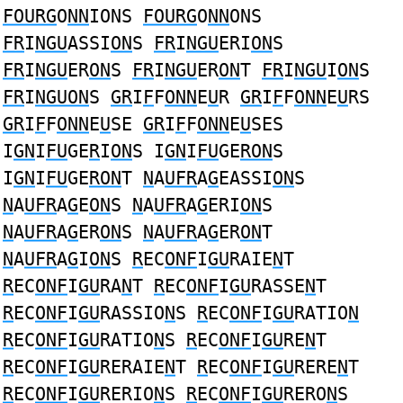
FOURG
O
NN
IONS
FOURG
O
NN
ONS
FR
I
NGU
ASSI
ON
S
FR
I
NGU
ERI
ON
S
FR
I
NGU
ER
ON
S
FR
I
NGU
ER
ON
T
FR
I
NGU
I
ON
S
FR
I
NGUON
S
GR
I
F
F
ONN
E
U
R
GR
I
F
F
ONN
E
U
RS
GR
I
F
F
ONN
E
U
SE
GR
I
F
F
ONN
E
U
SES
I
GN
I
FU
GE
R
I
ON
S I
GN
I
FU
GE
RON
S
I
GN
I
FU
GE
RON
T
N
A
UFR
A
G
EASSI
ON
S
N
A
UFR
A
G
E
ON
S
N
A
UFR
A
G
ERI
ON
S
N
A
UFR
A
G
ER
ON
S
N
A
UFR
A
G
ER
ON
T
N
A
UFR
A
G
I
ON
S
R
EC
ONF
I
GU
RAIE
N
T
R
EC
ONF
I
GU
RA
N
T
R
EC
ONF
I
GU
RASSE
N
T
R
EC
ONF
I
GU
RASSIO
N
S
R
EC
ONF
I
GU
RATIO
N
R
EC
ONF
I
GU
RATIO
N
S
R
EC
ONF
I
GU
RE
N
T
R
EC
ONF
I
GU
RERAIE
N
T
R
EC
ONF
I
GU
RERE
N
T
R
EC
ONF
I
GU
RERIO
N
S
R
EC
ONF
I
GU
RERO
N
S