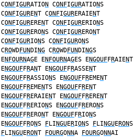
C
ONF
I
GUR
ATIO
N
C
ONF
I
GUR
ATIO
N
S
C
ONF
I
GUR
E
N
T C
ONF
I
GUR
ERAIE
N
T
C
ONF
I
GUR
ERE
N
T C
ONF
I
GUR
ERIO
N
S
C
ONF
I
GUR
ERO
N
S C
ONF
I
GUR
ERO
N
T
C
ONF
I
GUR
IO
N
S C
ONF
I
GUR
O
N
S
C
RO
WD
FUN
DI
NG
C
RO
WD
FUN
DI
NG
S
E
NFOURN
A
G
E E
NFOURN
A
G
ES E
NGOUF
F
R
AIE
N
T
E
NGOUF
F
R
A
N
T E
NGOUF
F
R
ASSE
N
T
E
NGOUF
F
R
ASSIO
N
S E
NGOUF
F
R
EME
N
T
E
NGOUF
F
R
EME
N
TS E
NGOUF
F
R
E
N
T
E
NGOUF
F
R
ERAIE
N
T E
NGOUF
F
R
ERE
N
T
E
NGOUF
F
R
ERIO
N
S E
NGOUF
F
R
ERO
N
S
E
NGOUF
F
R
ERO
N
T E
NGOUF
F
R
IO
N
S
E
NGOUF
F
R
O
N
S
F
LI
NGU
E
R
I
ON
S
F
LI
NGU
E
RON
S
F
LI
NGU
E
RON
T
FOURG
O
NN
A
FOURG
O
NN
AI