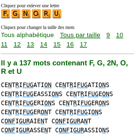
Cliquez pour enlever une lettre
Cliquez pour changer la taille des mots
Tous alphabétique
Tous par taille
9
10
11
12
13
14
15
16
17
Il y a 137 mots contenant F, G, 2N, O,
R et U
CE
N
T
R
I
FUG
ATI
ON
CE
N
T
R
I
FUG
ATI
ON
S
CE
N
T
R
I
FUG
EASSI
ON
S CE
N
T
R
I
FUG
E
ON
S
CE
N
T
R
I
FUG
ERI
ON
S CE
N
T
R
I
FUG
ER
ON
S
CE
N
T
R
I
FUG
ER
ON
T CE
N
T
R
I
FUG
I
ON
S
C
ONF
I
GUR
AIE
N
T C
ONF
I
GUR
A
N
T
C
ONF
I
GUR
ASSE
N
T C
ONF
I
GUR
ASSIO
N
S