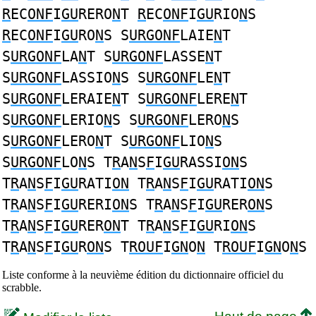
R
EC
ONF
I
GU
RERO
N
T
R
EC
ONF
I
GU
RIO
N
S
R
EC
ONF
I
GU
RO
N
S S
URGONF
LAIE
N
T
S
URGONF
LA
N
T S
URGONF
LASSE
N
T
S
URGONF
LASSIO
N
S S
URGONF
LE
N
T
S
URGONF
LERAIE
N
T S
URGONF
LERE
N
T
S
URGONF
LERIO
N
S S
URGONF
LERO
N
S
S
URGONF
LERO
N
T S
URGONF
LIO
N
S
S
URGONF
LO
N
S T
R
A
N
S
F
I
GU
RASSI
ON
S
T
R
A
N
S
F
I
GU
RATI
ON
T
R
A
N
S
F
I
GU
RATI
ON
S
T
R
A
N
S
F
I
GU
RERI
ON
S T
R
A
N
S
F
I
GU
RER
ON
S
T
R
A
N
S
F
I
GU
RER
ON
T T
R
A
N
S
F
I
GU
RI
ON
S
T
R
A
N
S
F
I
GU
R
ON
S T
ROUF
I
GN
O
N
T
ROUF
I
GN
O
N
S
Liste conforme à la neuvième édition du dictionnaire officiel du
scrabble.