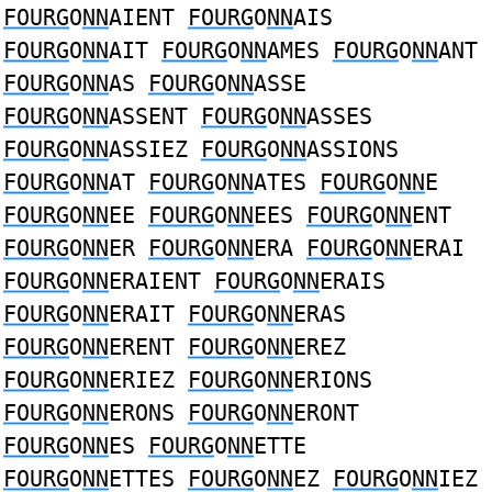
FOURG
O
NN
AIENT
FOURG
O
NN
AIS
FOURG
O
NN
AIT
FOURG
O
NN
AMES
FOURG
O
NN
ANT
FOURG
O
NN
AS
FOURG
O
NN
ASSE
FOURG
O
NN
ASSENT
FOURG
O
NN
ASSES
FOURG
O
NN
ASSIEZ
FOURG
O
NN
ASSIONS
FOURG
O
NN
AT
FOURG
O
NN
ATES
FOURG
O
NN
E
FOURG
O
NN
EE
FOURG
O
NN
EES
FOURG
O
NN
ENT
FOURG
O
NN
ER
FOURG
O
NN
ERA
FOURG
O
NN
ERAI
FOURG
O
NN
ERAIENT
FOURG
O
NN
ERAIS
FOURG
O
NN
ERAIT
FOURG
O
NN
ERAS
FOURG
O
NN
ERENT
FOURG
O
NN
EREZ
FOURG
O
NN
ERIEZ
FOURG
O
NN
ERIONS
FOURG
O
NN
ERONS
FOURG
O
NN
ERONT
FOURG
O
NN
ES
FOURG
O
NN
ETTE
FOURG
O
NN
ETTES
FOURG
O
NN
EZ
FOURG
O
NN
IEZ