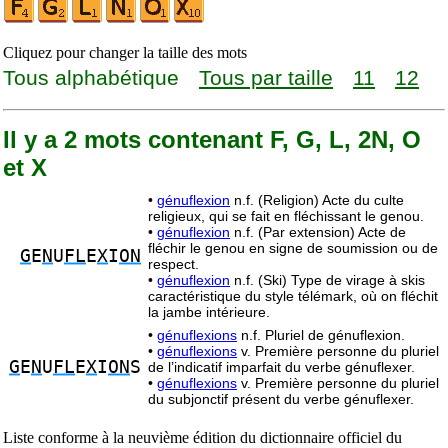
Cliquez pour changer la taille des mots
Tous alphabétique
Tous par taille
11
12
Il y a 2 mots contenant F, G, L, 2N, O
et X
•
génuflexion
n.f. (Religion) Acte du culte
religieux, qui se fait en fléchissant le genou.
•
génuflexion
n.f. (Par extension) Acte de
fléchir le genou en signe de soumission ou de
G
E
N
U
FL
E
X
I
ON
respect.
•
génuflexion
n.f. (Ski) Type de virage à skis
caractéristique du style télémark, où on fléchit
la jambe intérieure.
•
génuflexions
n.f. Pluriel de génuflexion.
•
génuflexions
v. Première personne du pluriel
G
E
N
U
FL
E
X
I
ON
S
de l’indicatif imparfait du verbe génuflexer.
•
génuflexions
v. Première personne du pluriel
du subjonctif présent du verbe génuflexer.
Liste conforme à la neuvième édition du dictionnaire officiel du