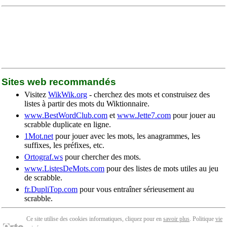
Sites web recommandés
Visitez
WikWik.org
- cherchez des mots et construisez des
listes à partir des mots du Wiktionnaire.
www.BestWordClub.com
et
www.Jette7.com
pour jouer au
scrabble duplicate en ligne.
1Mot.net
pour jouer avec les mots, les anagrammes, les
suffixes, les préfixes, etc.
Ortograf.ws
pour chercher des mots.
www.ListesDeMots.com
pour des listes de mots utiles au jeu
de scrabble.
fr.DupliTop.com
pour vous entraîner sérieusement au
scrabble.
Ce site utilise des cookies informatiques, cliquez pour en
savoir plus
. Politique
vie