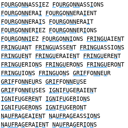
F
O
URG
O
NN
ASS
I
EZ
F
O
URG
O
NN
ASS
I
ONS
F
O
URG
O
NN
ERA
I
F
O
URG
O
NN
ERA
I
ENT
F
O
URG
O
NN
ERA
I
S
F
O
URG
O
NN
ERA
I
T
F
O
URG
O
NN
ER
I
EZ
F
O
URG
O
NN
ER
I
ONS
F
O
URG
O
NNI
EZ
F
O
URG
O
NNI
ONS
FRINGU
AIE
N
T
FRINGU
A
N
T
FRINGU
ASSE
N
T
FRINGU
ASSIO
N
S
FRINGU
E
N
T
FRINGU
ERAIE
N
T
FRINGU
ERE
N
T
FRINGU
ERIO
N
S
FRINGU
ERO
N
S
FRINGU
ERO
N
T
FRINGU
IO
N
S
FRINGU
O
N
S
GRIF
FO
NN
E
U
R
GRIF
FO
NN
E
U
RS
GRIF
FO
NN
E
U
SE
GRIF
FO
NN
E
U
SES
IGN
I
FU
GE
R
AIE
N
T
IGN
I
FU
GE
R
E
N
T
IGN
I
FU
GE
R
IO
N
S
IGN
I
FU
GE
R
O
N
S
IGN
I
FU
GE
R
O
N
T
N
A
UFR
A
G
EA
I
E
N
T
N
A
UFR
A
G
EASS
I
O
N
S
N
A
UFR
A
G
ERA
I
E
N
T
N
A
UFR
A
G
ER
I
O
N
S