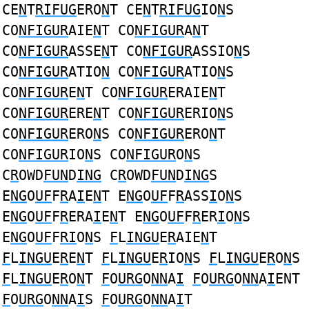
CE
N
T
RIFUG
ERO
N
T CE
N
T
RIFUG
IO
N
S
CO
NFIGUR
AIE
N
T CO
NFIGUR
A
N
T
CO
NFIGUR
ASSE
N
T CO
NFIGUR
ASSIO
N
S
CO
NFIGUR
ATIO
N
CO
NFIGUR
ATIO
N
S
CO
NFIGUR
E
N
T CO
NFIGUR
ERAIE
N
T
CO
NFIGUR
ERE
N
T CO
NFIGUR
ERIO
N
S
CO
NFIGUR
ERO
N
S CO
NFIGUR
ERO
N
T
CO
NFIGUR
IO
N
S CO
NFIGUR
O
N
S
C
R
OWD
FUN
D
ING
C
R
OWD
FUN
D
ING
S
E
NG
O
UF
F
R
A
I
E
N
T E
NG
O
UF
F
R
ASS
I
O
N
S
E
NG
O
UF
F
R
ERA
I
E
N
T E
NG
O
UF
F
R
ER
I
O
N
S
E
NG
O
UF
F
RI
O
N
S
F
L
INGU
E
R
AIE
N
T
F
L
INGU
E
R
E
N
T
F
L
INGU
E
R
IO
N
S
F
L
INGU
E
R
O
N
S
F
L
INGU
E
R
O
N
T
F
O
URG
O
NN
A
I
F
O
URG
O
NN
A
I
ENT
F
O
URG
O
NN
A
I
S
F
O
URG
O
NN
A
I
T