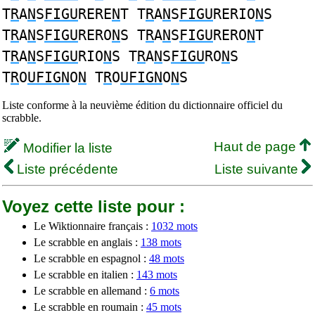
T
R
A
N
S
FIGU
RERE
N
T T
R
A
N
S
FIGU
RERIO
N
S
T
R
A
N
S
FIGU
RERO
N
S T
R
A
N
S
FIGU
RERO
N
T
T
R
A
N
S
FIGU
RIO
N
S T
R
A
N
S
FIGU
RO
N
S
T
R
O
UFIGN
O
N
T
R
O
UFIGN
O
N
S
Liste conforme à la neuvième édition du dictionnaire officiel du
scrabble.
Haut de page
Modifier la liste
Liste précédente
Liste suivante
Voyez cette liste pour :
Le Wiktionnaire français :
1032 mots
Le scrabble en anglais :
138 mots
Le scrabble en espagnol :
48 mots
Le scrabble en italien :
143 mots
Le scrabble en allemand :
6 mots
Le scrabble en roumain :
45 mots