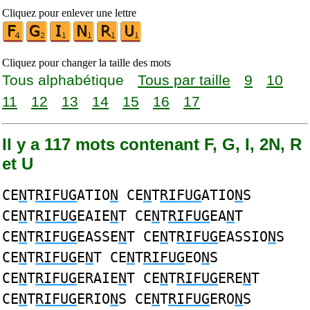
Cliquez pour enlever une lettre
Cliquez pour changer la taille des mots
Tous alphabétique
Tous par taille
9
10
11
12
13
14
15
16
17
Il y a 117 mots contenant F, G, I, 2N, R
et U
CE
N
T
RIFUG
ATIO
N
CE
N
T
RIFUG
ATIO
N
S
CE
N
T
RIFUG
EAIE
N
T CE
N
T
RIFUG
EA
N
T
CE
N
T
RIFUG
EASSE
N
T CE
N
T
RIFUG
EASSIO
N
S
CE
N
T
RIFUG
E
N
T CE
N
T
RIFUG
EO
N
S
CE
N
T
RIFUG
ERAIE
N
T CE
N
T
RIFUG
ERE
N
T
CE
N
T
RIFUG
ERIO
N
S CE
N
T
RIFUG
ERO
N
S