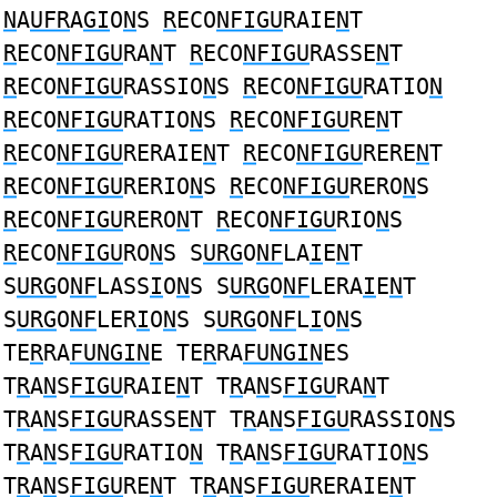
N
A
UFR
A
GI
O
N
S
R
ECO
NFIGU
RAIE
N
T
R
ECO
NFIGU
RA
N
T
R
ECO
NFIGU
RASSE
N
T
R
ECO
NFIGU
RASSIO
N
S
R
ECO
NFIGU
RATIO
N
R
ECO
NFIGU
RATIO
N
S
R
ECO
NFIGU
RE
N
T
R
ECO
NFIGU
RERAIE
N
T
R
ECO
NFIGU
RERE
N
T
R
ECO
NFIGU
RERIO
N
S
R
ECO
NFIGU
RERO
N
S
R
ECO
NFIGU
RERO
N
T
R
ECO
NFIGU
RIO
N
S
R
ECO
NFIGU
RO
N
S S
URG
O
NF
LA
I
E
N
T
S
URG
O
NF
LASS
I
O
N
S S
URG
O
NF
LERA
I
E
N
T
S
URG
O
NF
LER
I
O
N
S S
URG
O
NF
L
I
O
N
S
TE
R
RA
FUNGIN
E TE
R
RA
FUNGIN
ES
T
R
A
N
S
FIGU
RAIE
N
T T
R
A
N
S
FIGU
RA
N
T
T
R
A
N
S
FIGU
RASSE
N
T T
R
A
N
S
FIGU
RASSIO
N
S
T
R
A
N
S
FIGU
RATIO
N
T
R
A
N
S
FIGU
RATIO
N
S
T
R
A
N
S
FIGU
RE
N
T T
R
A
N
S
FIGU
RERAIE
N
T