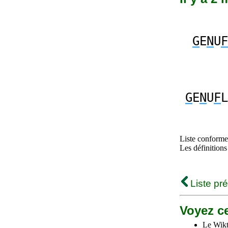
G
E
N
U
F
G
E
N
U
F
L
Liste conforme 
Les définitions
Liste pr
Voyez ce
Le Wikt