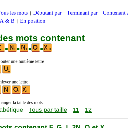
Tous les mots
Débutant par
Terminant par
Contenant
|
|
|
 A & B
En position
|
 des mots contenant
•
•
•
•
outer une huitième lettre
lever une lettre
anger la taille des mots
abétique
Tous par taille
11
12
 mots contenant F, G, I, 2N, O et X