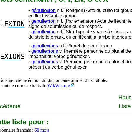
•
génuflexion
n.f. (Religion) Acte du culte religieux,
en fléchissant le genou.
•
génuflexion
n.f. (Par extension) Acte de fléchir 
LE
XION
signe de soumission ou de respect.
•
génuflexion
n.f. (Ski) Type de virage à skis carac
du style télémark, où on fléchit la jambe intérieure
•
génuflexions
n.f. Pluriel de génuflexion.
•
génuflexions
v. Première personne du pluriel de l
E
XION
S
imparfait du verbe génuflexer.
•
génuflexions
v. Première personne du pluriel du 
présent du verbe génuflexer.
à la neuvième édition du dictionnaire officiel du scrabble.
 sont de courts extraits de
WikWik.org
.
Haut
écédente
Liste
tte liste pour :
ionnaire français :
68 mots