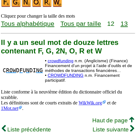
Cliquez pour changer la taille des mots
Tous alphabétique
Tous par taille
12
13
Il y a un seul mot de douze lettres
contenant F, G, 2N, O, R et W
•
crowdfunding
n.m. (Anglicisme) (Finance)
Financement d’un projet à l’aide d’outils et de
C
ROW
D
F
U
N
DI
NG
méthodes de transactions financières…
•
CROWDFUNDING
n.m. Financement
participatif.
Liste conforme à la neuvième édition du dictionnaire officiel du
scrabble.
Les définitions sont de courts extraits de
WikWik.org
et de
1Mot.net
.
Haut de page
Liste précédente
Liste suivante