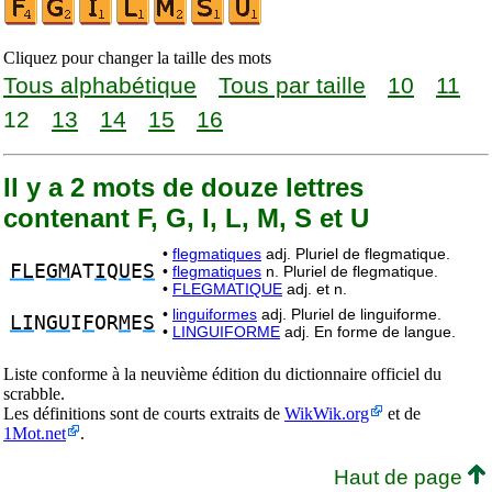
Cliquez pour changer la taille des mots
Tous alphabétique
Tous par taille
10
11
12
13
14
15
16
Il y a 2 mots de douze lettres
contenant F, G, I, L, M, S et U
•
flegmatiques
adj. Pluriel de flegmatique.
FL
E
GM
AT
I
Q
U
E
S
•
flegmatiques
n. Pluriel de flegmatique.
•
FLEGMATIQUE
adj. et n.
•
linguiformes
adj. Pluriel de linguiforme.
LI
N
GU
I
F
OR
M
E
S
•
LINGUIFORME
adj. En forme de langue.
Liste conforme à la neuvième édition du dictionnaire officiel du
scrabble.
Les définitions sont de courts extraits de
WikWik.org
et de
1Mot.net
.
Haut de page