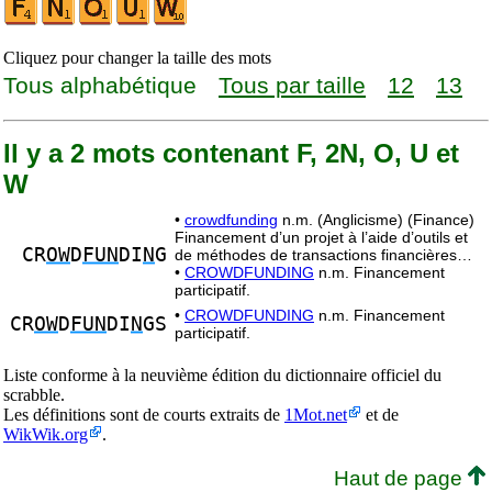
Cliquez pour changer la taille des mots
Tous alphabétique
Tous par taille
12
13
Il y a 2 mots contenant F, 2N, O, U et
W
•
crowdfunding
n.m. (Anglicisme) (Finance)
Financement d’un projet à l’aide d’outils et
CR
OW
D
FUN
DI
N
G
de méthodes de transactions financières…
•
CROWDFUNDING
n.m. Financement
participatif.
•
CROWDFUNDING
n.m. Financement
CR
OW
D
FUN
DI
N
GS
participatif.
Liste conforme à la neuvième édition du dictionnaire officiel du
scrabble.
Les définitions sont de courts extraits de
1Mot.net
et de
WikWik.org
.
Haut de page