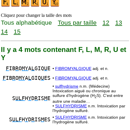
Cliquez pour changer la taille des mots
Tous alphabétique
Tous par taille
12
13
14
15
Il y a 4 mots contenant F, L, M, R, U et
Y
F
IB
R
O
MY
A
L
GIQ
U
E
•
FIBROMYALGIQUE
adj. et n.
F
IB
R
O
MY
A
L
GIQ
U
ES
•
FIBROMYALGIQUE
adj. et n.
•
sulfhydrisme
n.m. (Médecine)
Intoxication aiguë ou chronique au
sulfure d’hydrogène (H
S). C’est entre
2
S
ULF
H
Y
D
R
IS
M
E
autre une maladie…
•
SULFHYDRISME
n.m. Intoxication par
l’hydrogène sulfuré.
•
SULFHYDRISME
n.m. Intoxication par
S
ULF
H
Y
D
R
IS
M
ES
l’hydrogène sulfuré.