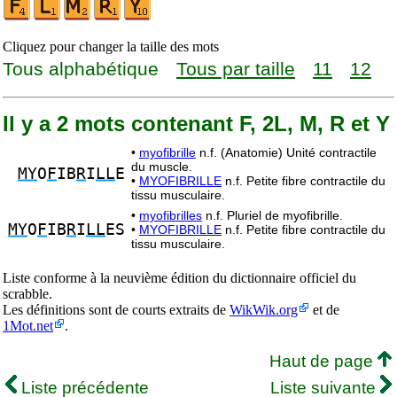
Cliquez pour changer la taille des mots
Tous alphabétique
Tous par taille
11
12
Il y a 2 mots contenant F, 2L, M, R et Y
•
myofibrille
n.f. (Anatomie) Unité contractile
du muscle.
MY
O
F
IB
R
I
LL
E
•
MYOFIBRILLE
n.f. Petite fibre contractile du
tissu musculaire.
•
myofibrilles
n.f. Pluriel de myofibrille.
MY
O
F
IB
R
I
LL
ES
•
MYOFIBRILLE
n.f. Petite fibre contractile du
tissu musculaire.
Liste conforme à la neuvième édition du dictionnaire officiel du
scrabble.
Les définitions sont de courts extraits de
WikWik.org
et de
1Mot.net
.
Haut de page
Liste précédente
Liste suivante