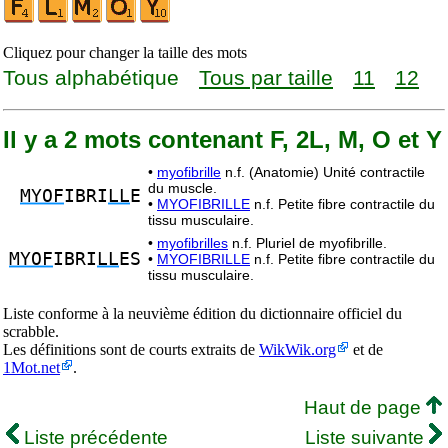
Cliquez pour changer la taille des mots
Tous alphabétique
Tous par taille
11
12
Il y a 2 mots contenant F, 2L, M, O et Y
•
myofibrille
n.f. (Anatomie) Unité contractile
du muscle.
MYOF
IBRI
LL
E
•
MYOFIBRILLE
n.f. Petite fibre contractile du
tissu musculaire.
•
myofibrilles
n.f. Pluriel de myofibrille.
MYOF
IBRI
LL
ES
•
MYOFIBRILLE
n.f. Petite fibre contractile du
tissu musculaire.
Liste conforme à la neuvième édition du dictionnaire officiel du
scrabble.
Les définitions sont de courts extraits de
WikWik.org
et de
1Mot.net
.
Haut de page
Liste précédente
Liste suivante