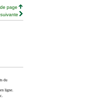
 de page
 suivante
ts du
en ligne.
c.