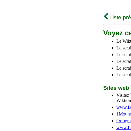
Liste pr
Voyez ce
Le Wikt
Le scra
Le scra
Le scrab
Le scra
Le scra
Sites we
Visitez
Wiktion
www.Be
1Mot.ne
Ortogra
www.Li