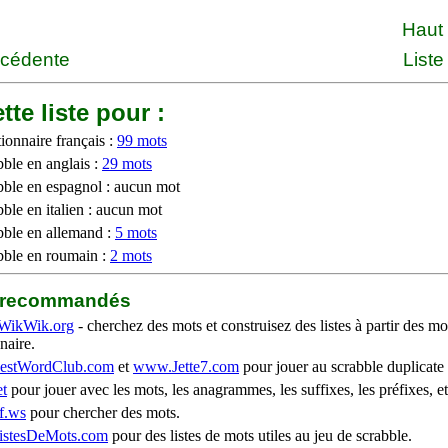
Haut
écédente
Liste
tte liste pour :
ionnaire français :
99 mots
bble en anglais :
29 mots
bble en espagnol : aucun mot
ble en italien : aucun mot
bble en allemand :
5 mots
bble en roumain :
2 mots
b recommandés
WikWik.org
- cherchez des mots et construisez des listes à partir des mo
naire.
stWordClub.com
et
www.Jette7.com
pour jouer au scrabble duplicate 
t
pour jouer avec les mots, les anagrammes, les suffixes, les préfixes, et
f.ws
pour chercher des mots.
stesDeMots.com
pour des listes de mots utiles au jeu de scrabble.