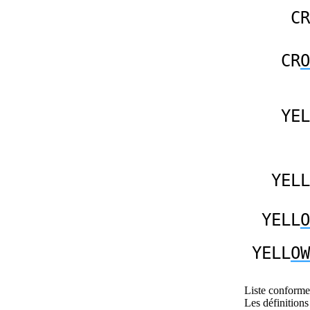
CR
CR
O
YEL
YELL
YELL
O
YELL
OW
Liste conforme 
Les définitions