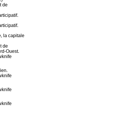
t de
icipatif.
icipatif.
, la capitale
t de
ord-Ouest.
wknife
ien.
wknife
wknife
wknife