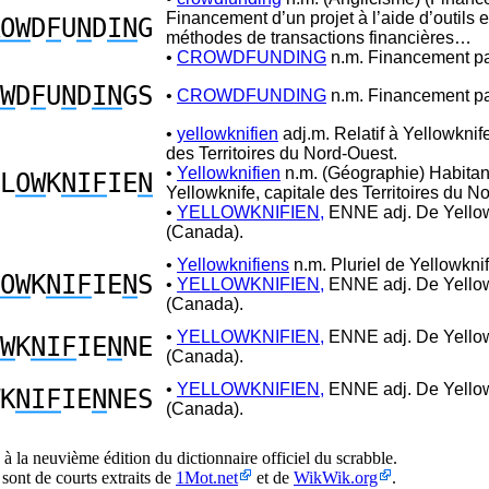
Financement d’un projet à l’aide d’outils e
OW
D
F
U
N
D
IN
G
méthodes de transactions financières…
•
CROWDFUNDING
n.m. Financement part
W
D
F
U
N
D
IN
GS
•
CROWDFUNDING
n.m. Financement part
•
yellowknifien
adj.m. Relatif à Yellowknife
des Territoires du Nord-Ouest.
•
Yellowknifien
n.m. (Géographie) Habitan
L
OW
K
NIF
IE
N
Yellowknife, capitale des Territoires du N
•
YELLOWKNIFIEN,
ENNE adj. De Yello
(Canada).
•
Yellowknifiens
n.m. Pluriel de Yellowknif
OW
K
NIF
IE
N
S
•
YELLOWKNIFIEN,
ENNE adj. De Yello
(Canada).
•
YELLOWKNIFIEN,
ENNE adj. De Yello
W
K
NIF
IE
N
NE
(Canada).
•
YELLOWKNIFIEN,
ENNE adj. De Yello
K
NIF
IE
N
NES
(Canada).
à la neuvième édition du dictionnaire officiel du scrabble.
 sont de courts extraits de
1Mot.net
et de
WikWik.org
.