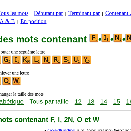
Tous les mots
Débutant par
Terminant par
Contenant
|
|
|
 A & B
En position
|
 des mots contenant
•
•
•
outer une septième lettre
lever une lettre
anger la taille des mots
abétique
Tous par taille
12
13
14
15
1
 mots contenant F, I, 2N, O et W
•
crowdfunding
n.m. (Anglicisme) (Financ