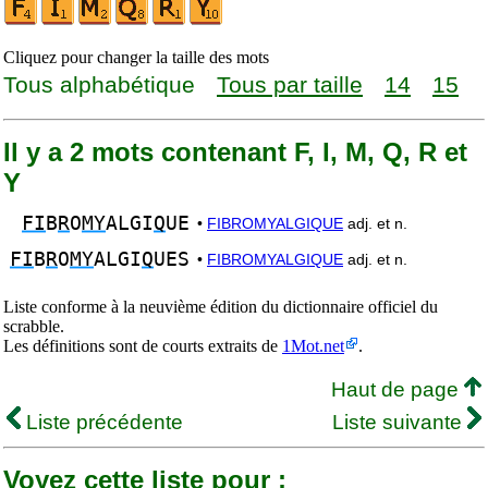
Cliquez pour changer la taille des mots
Tous alphabétique
Tous par taille
14
15
Il y a 2 mots contenant F, I, M, Q, R et
Y
FI
B
R
O
MY
ALGI
Q
UE
•
FIBROMYALGIQUE
adj. et n.
FI
B
R
O
MY
ALGI
Q
UES
•
FIBROMYALGIQUE
adj. et n.
Liste conforme à la neuvième édition du dictionnaire officiel du
scrabble.
Les définitions sont de courts extraits de
1Mot.net
.
Haut de page
Liste précédente
Liste suivante
Voyez cette liste pour :