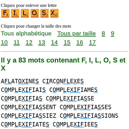
Cliquez pour enlever une lettre
Cliquez pour changer la taille des mots
Tous alphabétique
Tous par taille
8
9
10
11
12
13
14
15
16
17
Il y a 83 mots contenant F, I, L, O, S et
X
A
FL
AT
OXI
NE
S
C
I
RC
O
N
FL
E
X
E
S
C
O
MP
L
E
XIF
IAI
S
C
O
MP
L
E
XIF
IAME
S
C
O
MP
L
E
XIF
IA
S
C
O
MP
L
E
XIF
IA
S
SE
C
O
MP
L
E
XIF
IA
S
SENT C
O
MP
L
E
XIF
IA
S
SES
C
O
MP
L
E
XIF
IA
S
SIEZ C
O
MP
L
E
XIF
IA
S
SIONS
C
O
MP
L
E
XIF
IATE
S
C
O
MP
L
E
XIF
IEE
S