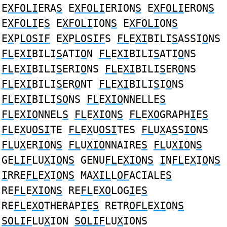
E
XFOLI
ERA
S
E
XFOLI
ERION
S
E
XFOLI
ERON
S
E
XFOLI
E
S
E
XFOLI
ION
S
E
XFOLI
ON
S
E
X
P
LOSIF
E
X
P
LOSIF
S
FL
E
XI
BILI
S
ASSI
O
NS
FL
E
XI
BILI
S
ATI
O
N
FL
E
XI
BILI
S
ATI
O
NS
FL
E
XI
BILI
S
ERI
O
NS
FL
E
XI
BILI
S
ER
O
NS
FL
E
XI
BILI
S
ER
O
NT
FL
E
XI
BILI
S
I
O
NS
FL
E
XI
BILI
SO
NS
FL
E
XIO
NNELLE
S
FL
E
XIO
NNEL
S
FL
E
XIO
N
S
FL
E
XO
GRAPH
I
E
S
FL
E
X
U
OSI
TE
FL
E
X
U
OSI
TES
FL
U
X
A
S
S
IO
NS
FL
U
X
ER
IO
N
S
FL
U
XIO
NNAIRE
S
FL
U
XIO
N
S
GE
LIF
LU
X
I
O
N
S
GENU
FL
E
XIO
N
S
I
N
FL
E
X
I
O
N
S
I
RRE
FL
E
X
I
O
N
S
MA
XIL
L
OF
ACIALE
S
RE
FL
E
XIO
N
S
RE
FL
E
XO
LOG
I
E
S
RE
FL
E
XO
THERAP
I
E
S
RETR
OFL
E
XI
ON
S
SOLIF
LU
X
ION
SOLIF
LU
X
IONS