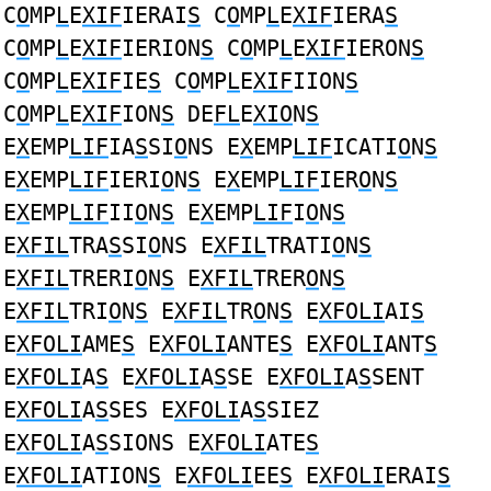
C
O
MP
L
E
XIF
IERAI
S
C
O
MP
L
E
XIF
IERA
S
C
O
MP
L
E
XIF
IERION
S
C
O
MP
L
E
XIF
IERON
S
C
O
MP
L
E
XIF
IE
S
C
O
MP
L
E
XIF
IION
S
C
O
MP
L
E
XIF
ION
S
DE
FL
E
XIO
N
S
E
X
EMP
LIF
IA
S
SI
O
NS E
X
EMP
LIF
ICATI
O
N
S
E
X
EMP
LIF
IERI
O
N
S
E
X
EMP
LIF
IER
O
N
S
E
X
EMP
LIF
II
O
N
S
E
X
EMP
LIF
I
O
N
S
E
XFIL
TRA
S
SI
O
NS E
XFIL
TRATI
O
N
S
E
XFIL
TRERI
O
N
S
E
XFIL
TRER
O
N
S
E
XFIL
TRI
O
N
S
E
XFIL
TR
O
N
S
E
XFOLI
AI
S
E
XFOLI
AME
S
E
XFOLI
ANTE
S
E
XFOLI
ANT
S
E
XFOLI
A
S
E
XFOLI
A
S
SE E
XFOLI
A
S
SENT
E
XFOLI
A
S
SES E
XFOLI
A
S
SIEZ
E
XFOLI
A
S
SIONS E
XFOLI
ATE
S
E
XFOLI
ATION
S
E
XFOLI
EE
S
E
XFOLI
ERAI
S