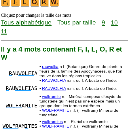
Cliquez pour changer la taille des mots
Tous alphabétique
Tous par taille
9
10
11
Il y a 4 mots contenant F, I, L, O, R et
W
•
rauwolfia
n.f. (Botanique) Genre de plante à
fleurs de la famille des Apocynacées, que l’on
R
AU
WOLFI
A
trouve dans les régions tropicales.
•
RAUWOLFIA
n.m. ou f. Arbuste de l’Inde.
R
AU
WOLFI
AS
•
RAUWOLFIA
n.m. ou f. Arbuste de l’Inde.
•
wolframite
n.f. Minéral composé d’oxyde de
tungstène qui n’est pas une espèce mais un
WOLFR
AM
I
TE
groupe dont les termes extrêmes…
•
WOLFRAMITE
n.f. (= wolfram) Minerai de
tungstène.
•
wolframites
n.f. Pluriel de wolframite.
WOLFR
AM
I
TES
•
WOLFRAMITE
n.f. (= wolfram) Minerai de