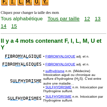
Cliquez pour changer la taille des mots
Tous alphabétique
Tous par taille
12
13
14
15
Il y a 4 mots contenant F, I, L, M, U et
Y
FI
BRO
MY
A
L
GIQ
U
E
•
FIBROMYALGIQUE
adj. et n.
FI
BRO
MY
A
L
GIQ
U
ES
•
FIBROMYALGIQUE
adj. et n.
•
sulfhydrisme
n.m. (Médecine)
Intoxication aiguë ou chronique au
sulfure d’hydrogène (H
S). C’est entre
2
S
ULF
H
Y
DR
I
S
M
E
autre une maladie…
•
SULFHYDRISME
n.m. Intoxication par
l’hydrogène sulfuré.
•
SULFHYDRISME
n.m. Intoxication par
S
ULF
H
Y
DR
I
S
M
ES
l’hydrogène sulfuré.