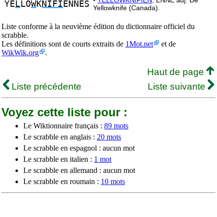
•
YELLOWKNIFIEN,
ENNE adj. De
YE
L
LO
W
K
NIFI
ENNES
Yellowknife (Canada).
Liste conforme à la neuvième édition du dictionnaire officiel du
scrabble.
Les définitions sont de courts extraits de
1Mot.net
et de
WikWik.org
.
Haut de page
Liste précédente
Liste suivante
Voyez cette liste pour :
Le Wiktionnaire français :
89 mots
Le scrabble en anglais :
20 mots
Le scrabble en espagnol : aucun mot
Le scrabble en italien :
1 mot
Le scrabble en allemand : aucun mot
Le scrabble en roumain :
10 mots