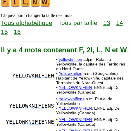
Cliquez pour changer la taille des mots
Tous alphabétique
Tous par taille
13
14
15
16
Il y a 4 mots contenant F, 2I, L, N et W
•
yellowknifien
adj.m. Relatif à
Yellowknife, la capitale des Territoires
du Nord-Ouest.
•
Yellowknifien
n.m. (Géographie)
YE
L
LO
W
K
NIFI
EN
Habitant de Yellowknife, capitale des
Territoires du Nord-Ouest.
•
YELLOWKNIFIEN,
ENNE adj. De
Yellowknife (Canada).
•
Yellowknifiens
n.m. Pluriel de
Yellowknifien.
YE
L
LO
W
K
NIFI
ENS
•
YELLOWKNIFIEN,
ENNE adj. De
Yellowknife (Canada).
•
YELLOWKNIFIEN,
ENNE adj. De
YE
L
LO
W
K
NIFI
ENNE
Yellowknife (Canada).