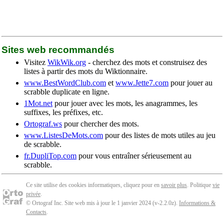
Sites web recommandés
Visitez
WikWik.org
- cherchez des mots et construisez des
listes à partir des mots du Wiktionnaire.
www.BestWordClub.com
et
www.Jette7.com
pour jouer au
scrabble duplicate en ligne.
1Mot.net
pour jouer avec les mots, les anagrammes, les
suffixes, les préfixes, etc.
Ortograf.ws
pour chercher des mots.
www.ListesDeMots.com
pour des listes de mots utiles au jeu
de scrabble.
fr.DupliTop.com
pour vous entraîner sérieusement au
scrabble.
Ce site utilise des cookies informatiques, cliquez pour en
savoir plus
. Politique
vie
privée
.
© Ortograf Inc. Site web mis à jour le 1 janvier 2024 (v-2.2.0
z
).
Informations &
Contacts
.