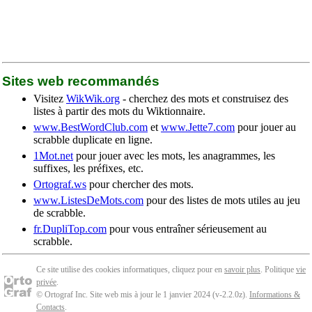
Sites web recommandés
Visitez
WikWik.org
- cherchez des mots et construisez des
listes à partir des mots du Wiktionnaire.
www.BestWordClub.com
et
www.Jette7.com
pour jouer au
scrabble duplicate en ligne.
1Mot.net
pour jouer avec les mots, les anagrammes, les
suffixes, les préfixes, etc.
Ortograf.ws
pour chercher des mots.
www.ListesDeMots.com
pour des listes de mots utiles au jeu
de scrabble.
fr.DupliTop.com
pour vous entraîner sérieusement au
scrabble.
Ce site utilise des cookies informatiques, cliquez pour en
savoir plus
. Politique
vie
privée
.
© Ortograf Inc. Site web mis à jour le 1 janvier 2024 (v-2.2.0
z
).
Informations &
Contacts
.