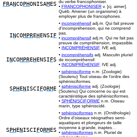
du verbe francophoniser.
FR
A
N
CO
PH
ONISA
M
ES
•
FRANCOPHONISER
v. [cj. aimer].
Québ. Amener (un organisme) à
employer plus de francophones.
•
incompréhensif
adj.m. Qui fait preuve
d’incompréhension, qui ne comprend
pas.
I
N
CO
MPR
E
H
ENSI
F
•
incompréhensif
adj.m. Qui ne fait pas
preuve de compréhension, impassible.
•
INCOMPRÉHENSIF,
IVE adj.
•
incompréhensifs
adj. Masculin pluriel
I
N
CO
MPR
E
H
ENSI
F
S
de incompréhensif.
•
INCOMPRÉHENSIF,
IVE adj.
•
sphénisciforme
n.m. (Zoologie)
(Soutenu) Tout oiseau de l’ordre des
sphénisciformes.
•
sphénisciforme
adj. (Zoologie)
S
PH
E
N
ISCI
F
O
RM
E
(Soutenu) Qui concerne ou qui est
caractéristique des sphénisciformes.
•
SPHÉNISCIFORME
n.m. Oiseau
marin, type sphéniscidé.
•
sphénisciformes
n.m. (Ornithologie)
Ordre d’oiseaux néognathes semi-
aquatiques et plongeurs de taille
moyenne à grande, inaptes…
S
PH
E
N
ISCI
F
O
RM
ES
•
sphénisciformes
n.m. Pluriel de