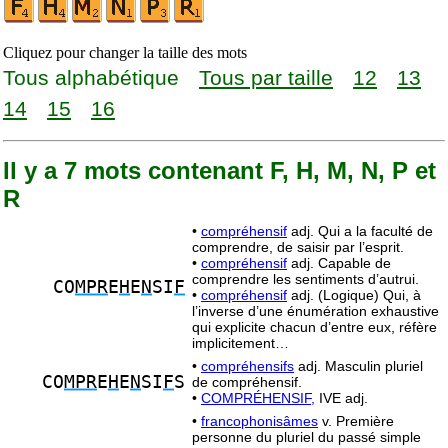
Cliquez pour changer la taille des mots
Tous alphabétique
Tous par taille
12
13
14
15
16
Il y a 7 mots contenant F, H, M, N, P et
R
•
compréhensif
adj. Qui a la faculté de
comprendre, de saisir par l’esprit.
•
compréhensif
adj. Capable de
comprendre les sentiments d’autrui.
CO
MPR
E
H
E
N
SI
F
•
compréhensif
adj. (Logique) Qui, à
l’inverse d’une énumération exhaustive
qui explicite chacun d’entre eux, réfère
implicitement…
•
compréhensifs
adj. Masculin pluriel
CO
MPR
E
H
E
N
SI
F
S
de compréhensif.
•
COMPRÉHENSIF,
IVE adj.
•
francophonisâmes
v. Première
personne du pluriel du passé simple