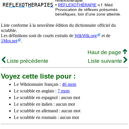
réflexothérapie.
RE
FL
E
XO
T
H
ERAPIE
S
•
RÉFLEXOTHÉRAPIE
n.f. Méd.
Provocation de réflexes présumés
bénéfiques, loin d’une zone atteinte.
Liste conforme à la neuvième édition du dictionnaire officiel du
scrabble.
Les définitions sont de courts extraits de
WikWik.org
et de
1Mot.net
.
Haut de page
Liste précédente
Liste suivante
Voyez cette liste pour :
Le Wiktionnaire français :
46 mots
Le scrabble en anglais :
7 mots
Le scrabble en espagnol : aucun mot
Le scrabble en italien : aucun mot
Le scrabble en allemand : aucun mot
Le scrabble en roumain : aucun mot