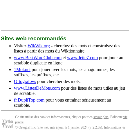
Sites web recommandés
Visitez
WikWik.org
- cherchez des mots et construisez des
listes à partir des mots du Wiktionnaire.
www.BestWordClub.com
et
www.Jette7.com
pour jouer au
scrabble duplicate en ligne.
1Mot.net
pour jouer avec les mots, les anagrammes, les
suffixes, les préfixes, etc.
Ortograf.ws
pour chercher des mots.
www.ListesDeMots.com
pour des listes de mots utiles au jeu
de scrabble.
fr.DupliTop.com
pour vous entraîner sérieusement au
scrabble.
Ce site utilise des cookies informatiques, cliquez pour en
savoir plus
. Politique
vie
privée
.
© Ortograf Inc. Site web mis à jour le 1 janvier 2024 (v-2.2.0
z
).
Informations &