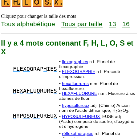
Cliquez pour changer la taille des mots
Tous alphabétique
Tous par taille
13
16
Il y a 4 mots contenant F, H, L, O, S et
X
•
flexographies
n.f. Pluriel de
flexographie.
FL
E
XO
GRAP
H
IE
S
•
FLEXOGRAPHIE
n.f. Procédé
d’impression.
•
hexafluorures
n.m. Pluriel de
hexafluorure.
H
E
X
A
FL
U
O
RURE
S
•
HEXAFLUORURE
n.m. Fluorure à six
atomes de fluor.
•
hyposulfureux
adj. (Chimie) Ancien
nom de l’acide dithionique, H
S
O
.
2
2
3
H
YP
OS
U
LF
UREU
X
•
HYPOSULFUREUX,
EUSE adj.
(Acide) composé de soufre, d’oxygène
et d’hydrogène.
•
réflexothérapies
n.f. Pluriel de