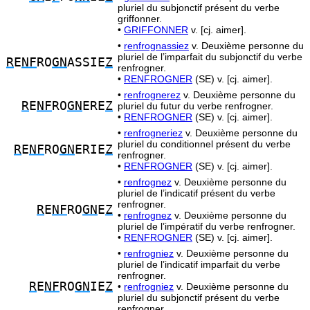
pluriel du subjonctif présent du verbe
griffonner.
•
GRIFFONNER
v. [cj. aimer].
•
renfrognassiez
v. Deuxième personne du
pluriel de l’imparfait du subjonctif du verbe
R
E
NF
RO
GN
ASSIE
Z
renfrogner.
•
RENFROGNER
(SE) v. [cj. aimer].
•
renfrognerez
v. Deuxième personne du
R
E
NF
RO
GN
ERE
Z
pluriel du futur du verbe renfrogner.
•
RENFROGNER
(SE) v. [cj. aimer].
•
renfrogneriez
v. Deuxième personne du
pluriel du conditionnel présent du verbe
R
E
NF
RO
GN
ERIE
Z
renfrogner.
•
RENFROGNER
(SE) v. [cj. aimer].
•
renfrognez
v. Deuxième personne du
pluriel de l’indicatif présent du verbe
renfrogner.
R
E
NF
RO
GN
E
Z
•
renfrognez
v. Deuxième personne du
pluriel de l’impératif du verbe renfrogner.
•
RENFROGNER
(SE) v. [cj. aimer].
•
renfrogniez
v. Deuxième personne du
pluriel de l’indicatif imparfait du verbe
renfrogner.
R
E
NF
RO
GN
IE
Z
•
renfrogniez
v. Deuxième personne du
pluriel du subjonctif présent du verbe
renfrogner.