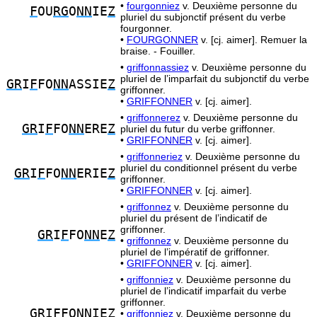
•
fourgonniez
v. Deuxième personne du
F
OU
RG
O
NN
IE
Z
pluriel du subjonctif présent du verbe
fourgonner.
•
FOURGONNER
v. [cj. aimer]. Remuer la
braise. - Fouiller.
•
griffonnassiez
v. Deuxième personne du
pluriel de l’imparfait du subjonctif du verbe
GR
I
F
FO
NN
ASSIE
Z
griffonner.
•
GRIFFONNER
v. [cj. aimer].
•
griffonnerez
v. Deuxième personne du
GR
I
F
FO
NN
ERE
Z
pluriel du futur du verbe griffonner.
•
GRIFFONNER
v. [cj. aimer].
•
griffonneriez
v. Deuxième personne du
pluriel du conditionnel présent du verbe
GR
I
F
FO
NN
ERIE
Z
griffonner.
•
GRIFFONNER
v. [cj. aimer].
•
griffonnez
v. Deuxième personne du
pluriel du présent de l’indicatif de
griffonner.
GR
I
F
FO
NN
E
Z
•
griffonnez
v. Deuxième personne du
pluriel de l’impératif de griffonner.
•
GRIFFONNER
v. [cj. aimer].
•
griffonniez
v. Deuxième personne du
pluriel de l’indicatif imparfait du verbe
griffonner.
GR
I
F
FO
NN
IE
Z
•
griffonniez
v. Deuxième personne du