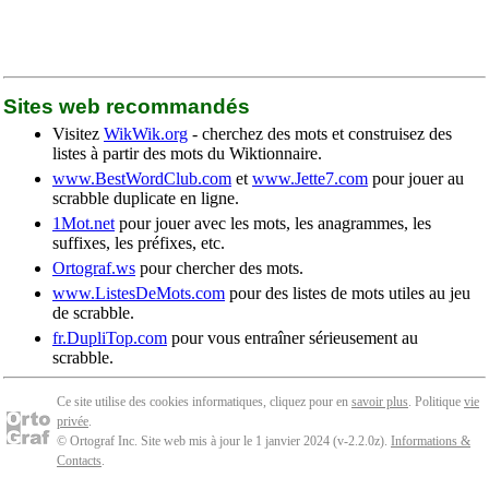
Sites web recommandés
Visitez
WikWik.org
- cherchez des mots et construisez des
listes à partir des mots du Wiktionnaire.
www.BestWordClub.com
et
www.Jette7.com
pour jouer au
scrabble duplicate en ligne.
1Mot.net
pour jouer avec les mots, les anagrammes, les
suffixes, les préfixes, etc.
Ortograf.ws
pour chercher des mots.
www.ListesDeMots.com
pour des listes de mots utiles au jeu
de scrabble.
fr.DupliTop.com
pour vous entraîner sérieusement au
scrabble.
Ce site utilise des cookies informatiques, cliquez pour en
savoir plus
. Politique
vie
privée
.
© Ortograf Inc. Site web mis à jour le 1 janvier 2024 (v-2.2.0
z
).
Informations &
Contacts
.