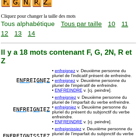
Cliquez pour changer la taille des mots
Tous alphabétique
Tous par taille
10
11
12
13
14
Il y a 18 mots contenant F, G, 2N, R et
Z
•
enfreignez
v. Deuxième personne du
pluriel de l’indicatif présent de enfreindre.
E
NFR
EI
GN
E
Z
•
enfreignez
v. Deuxième personne du
pluriel de l’impératif de enfreindre.
•
ENFREINDRE
v. [cj. peindre].
•
enfreigniez
v. Deuxième personne du
pluriel de l’imparfait du verbe enfreindre.
•
enfreigniez
v. Deuxième personne du
E
NFR
EI
GN
IE
Z
pluriel du présent du subjonctif du verbe
enfreindre.
•
ENFREINDRE
v. [cj. peindre].
•
enfreignissiez
v. Deuxième personne du
pluriel de l’imparfait du subjonctif du verbe
E
NFR
EI
GN
ISSIE
Z