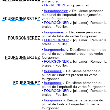
enfreindre.
•
ENFREINDRE
v. [cj. peindre].
•
fourgonnassiez
v. Deuxième personne
du pluriel de l’imparfait du subjonctif du
F
OU
RG
O
NN
ASSIE
Z
verbe fourgonner.
•
FOURGONNER
v. [cj. aimer]. Remuer la
braise. - Fouiller.
•
fourgonnerez
v. Deuxième personne du
pluriel du futur du verbe fourgonner.
F
OU
RG
O
NN
ERE
Z
•
FOURGONNER
v. [cj. aimer]. Remuer la
braise. - Fouiller.
•
fourgonneriez
v. Deuxième personne du
pluriel du conditionnel présent du verbe
F
OU
RG
O
NN
ERIE
Z
fourgonner.
•
FOURGONNER
v. [cj. aimer]. Remuer la
braise. - Fouiller.
•
fourgonnez
v. Deuxième personne du
pluriel de l’indicatif présent du verbe
fourgonner.
F
OU
RG
O
NN
E
Z
•
fourgonnez
v. Deuxième personne du
pluriel de l’impératif du verbe fourgonner.
•
FOURGONNER
v. [cj. aimer]. Remuer la
braise. - Fouiller.
•
fourgonniez
v. Deuxième personne du
pluriel de l’indicatif imparfait du verbe
fourgonner.