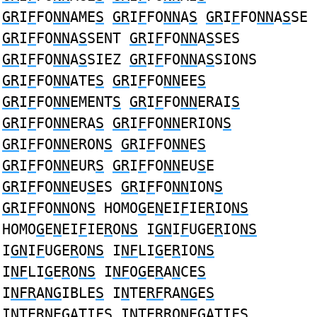
GR
I
F
FO
NN
AME
S
GR
I
F
FO
NN
A
S
GR
I
F
FO
NN
A
S
SE
GR
I
F
FO
NN
A
S
SENT
GR
I
F
FO
NN
A
S
SES
GR
I
F
FO
NN
A
S
SIEZ
GR
I
F
FO
NN
A
S
SIONS
GR
I
F
FO
NN
ATE
S
GR
I
F
FO
NN
EE
S
GR
I
F
FO
NN
EMENT
S
GR
I
F
FO
NN
ERAI
S
GR
I
F
FO
NN
ERA
S
GR
I
F
FO
NN
ERION
S
GR
I
F
FO
NN
ERON
S
GR
I
F
FO
NN
E
S
GR
I
F
FO
NN
EUR
S
GR
I
F
FO
NN
EU
S
E
GR
I
F
FO
NN
EU
S
ES
GR
I
F
FO
NN
ION
S
GR
I
F
FO
NN
ON
S
HOMO
G
E
N
EI
F
IE
R
IO
NS
HOMO
G
E
N
EI
F
IE
R
O
NS
I
GN
I
F
UGE
R
IO
NS
I
GN
I
F
UGE
R
O
NS
I
NF
LI
G
E
R
IO
NS
I
NF
LI
G
E
R
O
NS
I
NF
O
G
E
R
A
N
CE
S
I
NFR
A
NG
IBLE
S
I
N
TE
RF
RA
NG
E
S
I
N
TE
RN
E
G
ATI
FS
I
N
TE
R
RO
N
E
G
ATI
FS