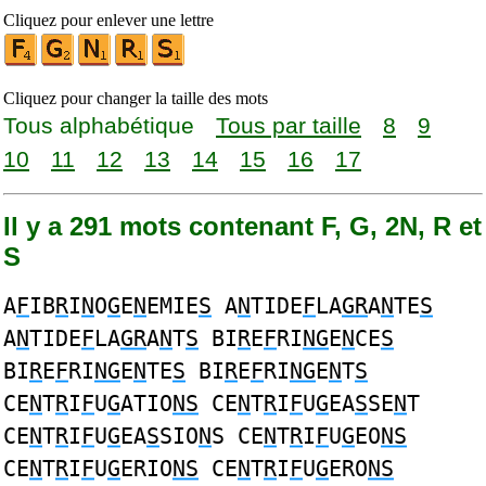
Cliquez pour enlever une lettre
Cliquez pour changer la taille des mots
Tous alphabétique
Tous par taille
8
9
10
11
12
13
14
15
16
17
Il y a 291 mots contenant F, G, 2N, R et
S
A
F
IB
R
I
N
O
G
E
N
EMIE
S
A
N
TIDE
F
LA
GR
A
N
TE
S
A
N
TIDE
F
LA
GR
A
N
T
S
BI
R
E
F
RI
NG
E
N
CE
S
BI
R
E
F
RI
NG
E
N
TE
S
BI
R
E
F
RI
NG
E
N
T
S
CE
N
T
R
I
F
U
G
ATIO
NS
CE
N
T
R
I
F
U
G
EA
S
SE
N
T
CE
N
T
R
I
F
U
G
EA
S
SIO
N
S CE
N
T
R
I
F
U
G
EO
NS
CE
N
T
R
I
F
U
G
ERIO
NS
CE
N
T
R
I
F
U
G
ERO
NS