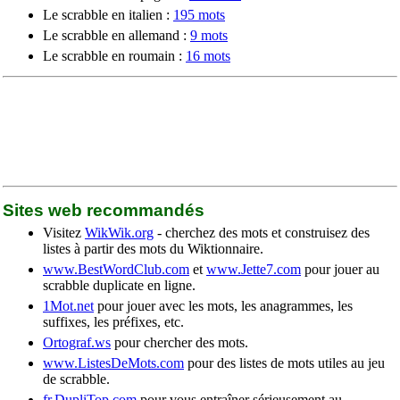
Le scrabble en italien :
195 mots
Le scrabble en allemand :
9 mots
Le scrabble en roumain :
16 mots
Sites web recommandés
Visitez
WikWik.org
- cherchez des mots et construisez des
listes à partir des mots du Wiktionnaire.
www.BestWordClub.com
et
www.Jette7.com
pour jouer au
scrabble duplicate en ligne.
1Mot.net
pour jouer avec les mots, les anagrammes, les
suffixes, les préfixes, etc.
Ortograf.ws
pour chercher des mots.
www.ListesDeMots.com
pour des listes de mots utiles au jeu
de scrabble.
fr.DupliTop.com
pour vous entraîner sérieusement au