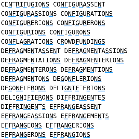
CE
N
T
R
I
F
U
G
IO
NS
CO
NF
I
G
U
R
A
S
SE
N
T
CO
NF
I
G
U
R
A
S
SIO
N
S CO
NF
I
G
U
R
ATIO
NS
CO
NF
I
G
U
R
ERIO
NS
CO
NF
I
G
U
R
ERO
NS
CO
NF
I
G
U
R
IO
NS
CO
NF
I
G
U
R
O
NS
CO
NF
LA
GR
ATIO
NS
C
R
OWD
F
U
N
DI
NGS
DE
FR
A
G
ME
N
TA
S
SE
N
T DE
FR
A
G
ME
N
TA
S
SIO
N
S
DE
FR
A
G
ME
N
TATIO
NS
DE
FR
A
G
ME
N
TERIO
NS
DE
FR
A
G
ME
N
TERO
NS
DE
FR
A
G
ME
N
TIO
NS
DE
FR
A
G
ME
N
TO
NS
DE
G
O
NF
LE
R
IO
NS
DE
G
O
NF
LE
R
O
NS
DELI
GN
I
F
IE
R
IO
NS
DELI
GN
I
F
IE
R
O
NS
DI
F
F
R
I
NG
E
N
TE
S
DI
F
F
R
I
NG
E
N
T
S
E
F
F
R
A
NG
EA
S
SE
N
T
E
F
F
R
A
NG
EA
S
SIO
N
S E
F
F
R
A
NG
EME
N
T
S
E
F
F
R
A
NG
EO
NS
E
F
F
R
A
NG
ERIO
NS
E
F
F
R
A
NG
ERO
NS
E
F
F
R
A
NG
IO
NS