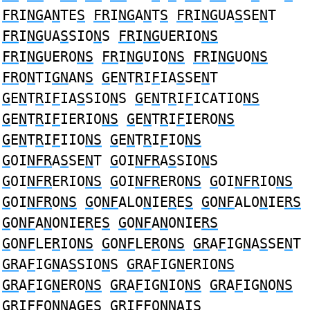
FR
I
NG
A
N
TE
S
FR
I
NG
A
N
T
S
FR
I
NG
UA
S
SE
N
T
FR
I
NG
UA
S
SIO
N
S
FR
I
NG
UERIO
NS
FR
I
NG
UERO
NS
FR
I
NG
UIO
NS
FR
I
NG
UO
NS
FR
O
N
TI
GN
AN
S
G
E
N
T
R
I
F
IA
S
SE
N
T
G
E
N
T
R
I
F
IA
S
SIO
N
S
G
E
N
T
R
I
F
ICATIO
NS
G
E
N
T
R
I
F
IERIO
NS
G
E
N
T
R
I
F
IERO
NS
G
E
N
T
R
I
F
IIO
NS
G
E
N
T
R
I
F
IO
NS
G
OI
NFR
A
S
SE
N
T
G
OI
NFR
A
S
SIO
N
S
G
OI
NFR
ERIO
NS
G
OI
NFR
ERO
NS
G
OI
NFR
IO
NS
G
OI
NFR
O
NS
G
O
NF
ALO
N
IE
R
E
S
G
O
NF
ALO
N
IE
RS
G
O
NF
A
N
ONIE
R
E
S
G
O
NF
A
N
ONIE
RS
G
O
NF
LE
R
IO
NS
G
O
NF
LE
R
O
NS
GR
A
F
IG
N
A
S
SE
N
T
GR
A
F
IG
N
A
S
SIO
N
S
GR
A
F
IG
N
ERIO
NS
GR
A
F
IG
N
ERO
NS
GR
A
F
IG
N
IO
NS
GR
A
F
IG
N
O
NS
GR
I
F
FO
NN
AGE
S
GR
I
F
FO
NN
AI
S