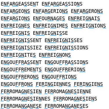
E
NF
A
RG
EA
S
SE
N
T E
NF
A
RG
EA
S
SIO
N
S
E
NF
A
RG
EO
NS
E
NF
A
RG
ERIO
NS
E
NF
A
RG
ERO
NS
E
NF
A
RG
IO
NS
E
NF
OU
RN
A
G
E
S
E
NFR
EI
GN
AI
S
E
NFR
EI
GN
E
S
E
NFR
EI
GN
IME
S
E
NFR
EI
GN
ION
S
E
NFR
EI
GN
I
S
E
NFR
EI
GN
I
S
SE
E
NFR
EI
GN
I
S
SENT E
NFR
EI
GN
I
S
SES
E
NFR
EI
GN
I
S
SIEZ E
NFR
EI
GN
I
S
SIONS
E
NFR
EI
GN
ITE
S
E
NFR
EI
GN
ON
S
E
NG
OU
F
F
R
A
S
SE
N
T E
NG
OU
F
F
R
A
S
SIO
N
S
E
NG
OU
F
F
R
EME
N
T
S
E
NG
OU
F
F
R
ERIO
NS
E
NG
OU
F
F
R
ERO
NS
E
NG
OU
F
F
R
IO
NS
E
NG
OU
F
F
R
O
NS
F
E
R
I
NG
IE
N
NE
S
F
E
R
I
NG
IE
NS
F
E
R
ROMA
GN
E
S
IE
N
F
E
R
ROMA
GN
E
S
IE
N
NE
F
E
R
ROMA
GN
E
S
IE
N
NES
F
E
R
ROMA
GN
E
S
IE
N
S
F
E
R
ROMA
NG
A
N
E
S
E
F
E
R
ROMA
NG
A
N
E
S
ES