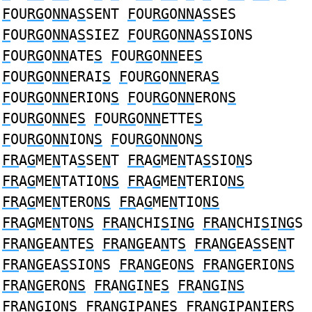
F
OU
RG
O
NN
A
S
SENT
F
OU
RG
O
NN
A
S
SES
F
OU
RG
O
NN
A
S
SIEZ
F
OU
RG
O
NN
A
S
SIONS
F
OU
RG
O
NN
ATE
S
F
OU
RG
O
NN
EE
S
F
OU
RG
O
NN
ERAI
S
F
OU
RG
O
NN
ERA
S
F
OU
RG
O
NN
ERION
S
F
OU
RG
O
NN
ERON
S
F
OU
RG
O
NN
E
S
F
OU
RG
O
NN
ETTE
S
F
OU
RG
O
NN
ION
S
F
OU
RG
O
NN
ON
S
FR
A
G
ME
N
TA
S
SE
N
T
FR
A
G
ME
N
TA
S
SIO
N
S
FR
A
G
ME
N
TATIO
NS
FR
A
G
ME
N
TERIO
NS
FR
A
G
ME
N
TERO
NS
FR
A
G
ME
N
TIO
NS
FR
A
G
ME
N
TO
NS
FR
A
N
CHI
S
I
NG
FR
A
N
CHI
S
I
NG
S
FR
A
NG
EA
N
TE
S
FR
A
NG
EA
N
T
S
FR
A
NG
EA
S
SE
N
T
FR
A
NG
EA
S
SIO
N
S
FR
A
NG
EO
NS
FR
A
NG
ERIO
NS
FR
A
NG
ERO
NS
FR
A
NG
I
N
E
S
FR
A
NG
I
NS
FR
A
NG
IO
NS
FR
A
NG
IPA
N
E
S
FR
A
NG
IPA
N
IER
S