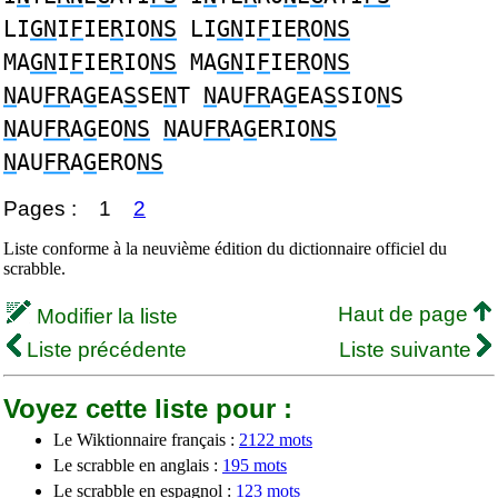
LI
GN
I
F
IE
R
IO
NS
LI
GN
I
F
IE
R
O
NS
MA
GN
I
F
IE
R
IO
NS
MA
GN
I
F
IE
R
O
NS
N
AU
FR
A
G
EA
S
SE
N
T
N
AU
FR
A
G
EA
S
SIO
N
S
N
AU
FR
A
G
EO
NS
N
AU
FR
A
G
ERIO
NS
N
AU
FR
A
G
ERO
NS
Pages :
1
2
Liste conforme à la neuvième édition du dictionnaire officiel du
scrabble.
Haut de page
Modifier la liste
Liste précédente
Liste suivante
Voyez cette liste pour :
Le Wiktionnaire français :
2122 mots
Le scrabble en anglais :
195 mots
Le scrabble en espagnol :
123 mots