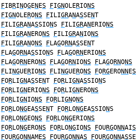
F
IB
R
I
N
O
G
E
N
E
S
F
I
GN
OLE
R
IO
NS
F
I
GN
OLE
R
O
NS
F
ILI
GR
A
N
A
S
SE
N
T
F
ILI
GR
A
N
A
S
SIO
N
S
F
ILI
GR
A
N
ERIO
NS
F
ILI
GR
A
N
ERO
NS
F
ILI
GR
A
N
IO
NS
F
ILI
GR
A
N
O
NS
F
LA
G
O
RN
A
S
SE
N
T
F
LA
G
O
RN
A
S
SIO
N
S
F
LA
G
O
RN
ERIO
NS
F
LA
G
O
RN
ERO
NS
F
LA
G
O
RN
IO
NS
F
LA
G
O
RN
O
NS
F
LI
NG
UE
R
IO
NS
F
LI
NG
UE
R
O
NS
F
O
RG
ERO
NN
E
S
F
O
R
LI
GN
A
S
SE
N
T
F
O
R
LI
GN
A
S
SIO
N
S
F
O
R
LI
GN
ERIO
NS
F
O
R
LI
GN
ERO
NS
F
O
R
LI
GN
IO
NS
F
O
R
LI
GN
O
NS
F
O
R
LO
NG
EA
S
SE
N
T
F
O
R
LO
NG
EA
S
SIO
N
S
F
O
R
LO
NG
EO
NS
F
O
R
LO
NG
ERIO
NS
F
O
R
LO
NG
ERO
NS
F
O
R
LO
NG
IO
NS
F
OU
RG
O
NN
AI
S
F
OU
RG
O
NN
AME
S
F
OU
RG
O
NN
A
S
F
OU
RG
O
NN
A
S
SE