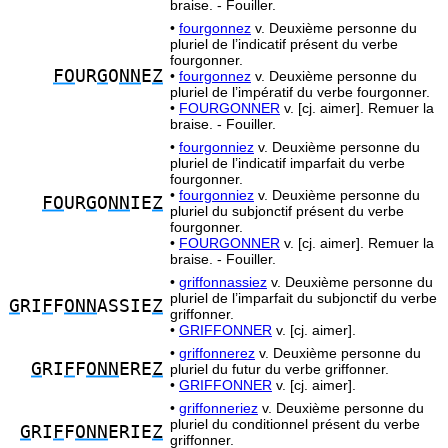
braise. - Fouiller.
•
fourgonnez
v. Deuxième personne du
pluriel de l’indicatif présent du verbe
fourgonner.
FO
UR
G
O
NN
E
Z
•
fourgonnez
v. Deuxième personne du
pluriel de l’impératif du verbe fourgonner.
•
FOURGONNER
v. [cj. aimer]. Remuer la
braise. - Fouiller.
•
fourgonniez
v. Deuxième personne du
pluriel de l’indicatif imparfait du verbe
fourgonner.
•
fourgonniez
v. Deuxième personne du
FO
UR
G
O
NN
IE
Z
pluriel du subjonctif présent du verbe
fourgonner.
•
FOURGONNER
v. [cj. aimer]. Remuer la
braise. - Fouiller.
•
griffonnassiez
v. Deuxième personne du
pluriel de l’imparfait du subjonctif du verbe
G
RI
F
F
ONN
ASSIE
Z
griffonner.
•
GRIFFONNER
v. [cj. aimer].
•
griffonnerez
v. Deuxième personne du
G
RI
F
F
ONN
ERE
Z
pluriel du futur du verbe griffonner.
•
GRIFFONNER
v. [cj. aimer].
•
griffonneriez
v. Deuxième personne du
pluriel du conditionnel présent du verbe
G
RI
F
F
ONN
ERIE
Z
griffonner.