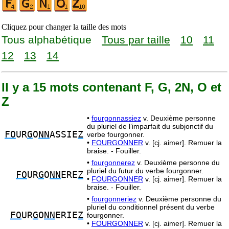
Cliquez pour changer la taille des mots
Tous alphabétique
Tous par taille
10
11
12
13
14
Il y a 15 mots contenant F, G, 2N, O et
Z
•
fourgonnassiez
v. Deuxième personne
du pluriel de l’imparfait du subjonctif du
FO
UR
G
O
NN
ASSIE
Z
verbe fourgonner.
•
FOURGONNER
v. [cj. aimer]. Remuer la
braise. - Fouiller.
•
fourgonnerez
v. Deuxième personne du
pluriel du futur du verbe fourgonner.
FO
UR
G
O
NN
ERE
Z
•
FOURGONNER
v. [cj. aimer]. Remuer la
braise. - Fouiller.
•
fourgonneriez
v. Deuxième personne du
pluriel du conditionnel présent du verbe
FO
UR
G
O
NN
ERIE
Z
fourgonner.
•
FOURGONNER
v. [cj. aimer]. Remuer la