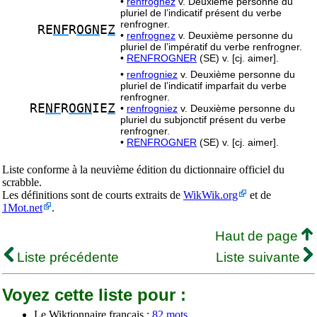
•
renfrognez
v. Deuxième personne du
pluriel de l’indicatif présent du verbe
renfrogner.
RE
NF
R
OGN
E
Z
•
renfrognez
v. Deuxième personne du
pluriel de l’impératif du verbe renfrogner.
•
RENFROGNER
(SE) v. [cj. aimer].
•
renfrogniez
v. Deuxième personne du
pluriel de l’indicatif imparfait du verbe
renfrogner.
RE
NF
R
OGN
IE
Z
•
renfrogniez
v. Deuxième personne du
pluriel du subjonctif présent du verbe
renfrogner.
•
RENFROGNER
(SE) v. [cj. aimer].
Liste conforme à la neuvième édition du dictionnaire officiel du
scrabble.
Les définitions sont de courts extraits de
WikWik.org
et de
1Mot.net
.
Haut de page
Liste précédente
Liste suivante
Voyez cette liste pour :
Le Wiktionnaire français :
82 mots