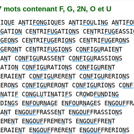
57 mots contenant F, G, 2N, O et U
G
IQ
U
E A
N
TI
FONG
IQ
U
ES A
N
TI
FOU
LI
NG
A
N
TI
FO
UG
ATI
ON
CE
N
TRI
FUG
ATI
ON
S CE
N
TRI
FUG
EASSI
UG
E
ON
S CE
N
TRI
FUG
ERI
ON
S CE
N
TRI
FUG
ER
ON
S
UG
ER
ON
T CE
N
TRI
FUG
I
ON
S C
ONF
I
GU
RAIE
N
T
RA
N
T C
ONF
I
GU
RASSE
N
T C
ONF
I
GU
RASSIO
N
S
RATIO
N
C
ONF
I
GU
RATIO
N
S C
ONF
I
GU
RE
N
T
RERAIE
N
T C
ONF
I
GU
RERE
N
T C
ONF
I
GU
RERIO
N
S
RERO
N
S C
ONF
I
GU
RERO
N
T C
ONF
I
GU
RIO
N
S C
ONF
I
N
ATI
F
C
ONG
L
U
TI
N
ATI
F
S CR
O
WD
FUN
DI
NG
N
DI
NG
S E
NFOU
R
N
A
G
E E
NFOU
R
N
A
G
ES E
NGOUF
FR
RA
N
T E
NGOUF
FRASSE
N
T E
NGOUF
FRASSIO
N
S
REME
N
T E
NGOUF
FREME
N
TS E
NGOUF
FRE
N
T
RERAIE
N
T E
NGOUF
FRERE
N
T E
NGOUF
FRERIO
N
S