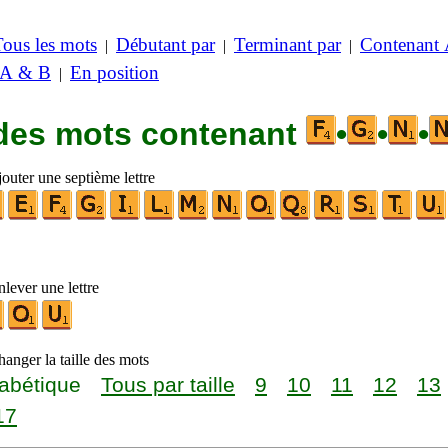
Tous les mots
Débutant par
Terminant par
Contenant
|
|
|
 A & B
En position
|
 des mots contenant
•
•
•
outer une septième lettre
lever une lettre
anger la taille des mots
abétique
Tous par taille
9
10
11
12
13
17