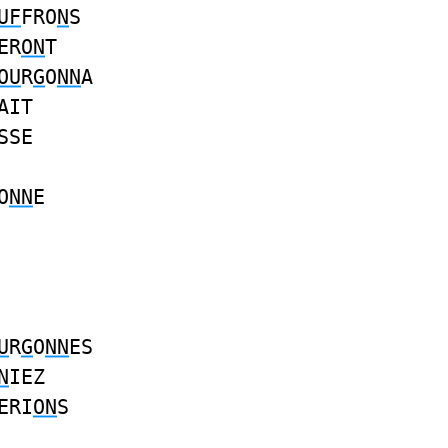
UF
FRO
N
S
ER
ON
T
OU
R
G
O
NN
A
AIT
SSE
O
NN
E
U
R
G
O
NN
ES
N
IEZ
ERI
ON
S