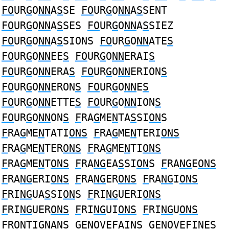
FO
UR
G
O
NN
A
S
SE
FO
UR
G
O
NN
A
S
SENT
FO
UR
G
O
NN
A
S
SES
FO
UR
G
O
NN
A
S
SIEZ
FO
UR
G
O
NN
A
S
SIONS
FO
UR
G
O
NN
ATE
S
FO
UR
G
O
NN
EE
S
FO
UR
G
O
NN
ERAI
S
FO
UR
G
O
NN
ERA
S
FO
UR
G
O
NN
ERION
S
FO
UR
G
O
NN
ERON
S
FO
UR
G
O
NN
E
S
FO
UR
G
O
NN
ETTE
S
FO
UR
G
O
NN
ION
S
FO
UR
G
O
NN
ON
S
F
RA
G
ME
N
TA
S
SI
ON
S
F
RA
G
ME
N
TATI
ONS
F
RA
G
ME
N
TERI
ONS
F
RA
G
ME
N
TER
ONS
F
RA
G
ME
N
TI
ONS
F
RA
G
ME
N
T
ONS
F
RA
NG
EA
S
SI
ON
S
F
RA
NG
E
ONS
F
RA
NG
ERI
ONS
F
RA
NG
ER
ONS
F
RA
NG
I
ONS
F
RI
NG
UA
S
SI
ON
S
F
RI
NG
UERI
ONS
F
RI
NG
UER
ONS
F
RI
NG
UI
ONS
F
RI
NG
U
ONS
F
R
ON
TI
GN
AN
S
G
E
NO
VE
F
AI
NS
G
E
NO
VE
F
I
N
E
S