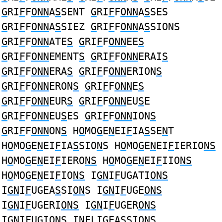
G
RI
F
F
ONN
A
S
SENT
G
RI
F
F
ONN
A
S
SES
G
RI
F
F
ONN
A
S
SIEZ
G
RI
F
F
ONN
A
S
SIONS
G
RI
F
F
ONN
ATE
S
G
RI
F
F
ONN
EE
S
G
RI
F
F
ONN
EMENT
S
G
RI
F
F
ONN
ERAI
S
G
RI
F
F
ONN
ERA
S
G
RI
F
F
ONN
ERION
S
G
RI
F
F
ONN
ERON
S
G
RI
F
F
ONN
E
S
G
RI
F
F
ONN
EUR
S
G
RI
F
F
ONN
EU
S
E
G
RI
F
F
ONN
EU
S
ES
G
RI
F
F
ONN
ION
S
G
RI
F
F
ONN
ON
S
H
O
MO
G
E
N
EI
F
IA
S
SE
N
T
H
O
MO
G
E
N
EI
F
IA
S
SIO
N
S H
O
MO
G
E
N
EI
F
IERIO
NS
H
O
MO
G
E
N
EI
F
IERO
NS
H
O
MO
G
E
N
EI
F
IIO
NS
H
O
MO
G
E
N
EI
F
IO
NS
I
GN
I
F
UGATI
ONS
I
GN
I
F
UGEA
S
SI
ON
S I
GN
I
F
UGE
ONS
I
GN
I
F
UGERI
ONS
I
GN
I
F
UGER
ONS
I
GN
I
F
UGI
ONS
I
NF
LI
G
EA
S
SI
ON
S