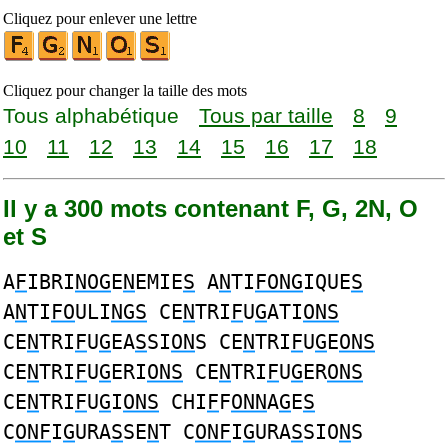
Cliquez pour enlever une lettre
Cliquez pour changer la taille des mots
Tous alphabétique
Tous par taille
8
9
10
11
12
13
14
15
16
17
18
Il y a 300 mots contenant F, G, 2N, O
et S
A
F
IBRI
NOG
E
N
EMIE
S
A
N
TI
FONG
IQUE
S
A
N
TI
FO
ULI
NGS
CE
N
TRI
F
U
G
ATI
ONS
CE
N
TRI
F
U
G
EA
S
SI
ON
S CE
N
TRI
F
U
G
E
ONS
CE
N
TRI
F
U
G
ERI
ONS
CE
N
TRI
F
U
G
ER
ONS
CE
N
TRI
F
U
G
I
ONS
CHI
F
F
ONN
A
G
E
S
C
ONF
I
G
URA
S
SE
N
T C
ONF
I
G
URA
S
SIO
N
S