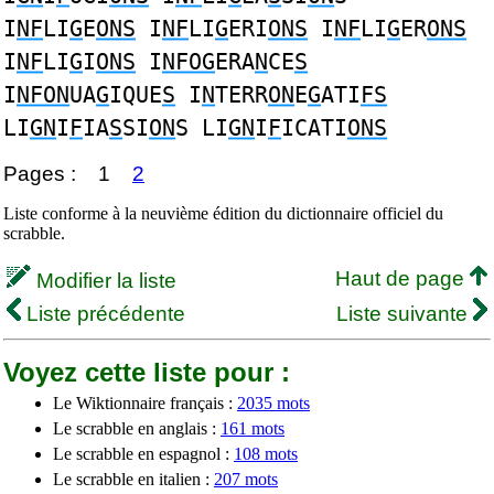
I
NF
LI
G
E
ONS
I
NF
LI
G
ERI
ONS
I
NF
LI
G
ER
ONS
I
NF
LI
G
I
ONS
I
NFOG
ERA
N
CE
S
I
NFON
UA
G
IQUE
S
I
N
TERR
ON
E
G
ATI
FS
LI
GN
I
F
IA
S
SI
ON
S LI
GN
I
F
ICATI
ONS
Pages :
1
2
Liste conforme à la neuvième édition du dictionnaire officiel du
scrabble.
Haut de page
Modifier la liste
Liste précédente
Liste suivante
Voyez cette liste pour :
Le Wiktionnaire français :
2035 mots
Le scrabble en anglais :
161 mots
Le scrabble en espagnol :
108 mots
Le scrabble en italien :
207 mots