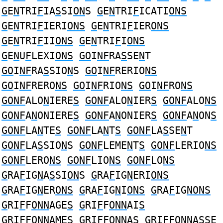
G
E
N
TRI
F
IA
S
SI
ON
S
G
E
N
TRI
F
ICATI
ONS
G
E
N
TRI
F
IERI
ONS
G
E
N
TRI
F
IER
ONS
G
E
N
TRI
F
II
ONS
G
E
N
TRI
F
I
ONS
G
E
N
U
F
LEXI
ONS
GO
I
NF
RA
S
SE
N
T
GO
I
NF
RA
S
SIO
N
S
GO
I
NF
RERIO
NS
GO
I
NF
RERO
NS
GO
I
NF
RIO
NS
GO
I
NF
RO
NS
GONF
ALO
N
IERE
S
GONF
ALO
N
IER
S
GONF
ALO
NS
GONF
A
N
ONIERE
S
GONF
A
N
ONIER
S
GONF
A
N
ON
S
GONF
LA
N
TE
S
GONF
LA
N
T
S
GONF
LA
S
SE
N
T
GONF
LA
S
SIO
N
S
GONF
LEME
N
T
S
GONF
LERIO
NS
GONF
LERO
NS
GONF
LIO
NS
GONF
LO
NS
G
RA
F
IG
N
A
S
SI
ON
S
G
RA
F
IG
N
ERI
ONS
G
RA
F
IG
N
ER
ONS
G
RA
F
IG
N
I
ONS
G
RA
F
IG
NONS
G
RI
F
F
ONN
AGE
S
G
RI
F
F
ONN
AI
S
G
RI
F
F
ONN
AME
S
G
RI
F
F
ONN
A
S
G
RI
F
F
ONN
A
S
SE