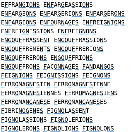
E
F
FRA
NG
I
ONS
E
NF
AR
G
EA
S
SI
ON
S
E
NF
AR
G
E
ONS
E
NF
AR
G
ERI
ONS
E
NF
AR
G
ER
ONS
E
NF
AR
G
I
ONS
E
NFO
UR
N
A
G
E
S
E
NF
REI
GN
I
O
N
S
E
NF
REI
GN
I
S
SI
O
NS E
NF
REI
GNO
N
S
E
NGO
U
F
FRA
S
SE
N
T E
NGO
U
F
FRA
S
SIO
N
S
E
NGO
U
F
FREME
N
T
S
E
NGO
U
F
FRERIO
NS
E
NGO
U
F
FRERO
NS
E
NGO
U
F
FRIO
NS
E
NGO
U
F
FRO
NS
F
AC
ONN
A
G
E
S
F
A
N
DA
NGOS
F
EI
GN
I
ONS
F
EI
GN
I
S
SI
ON
S
F
EI
GNONS
F
ERR
O
MA
GN
E
S
IE
N
F
ERR
O
MA
GN
E
S
IE
N
NE
F
ERR
O
MA
GN
E
S
IE
N
NES
F
ERR
O
MA
GN
E
S
IE
N
S
F
ERR
O
MA
NG
A
N
E
S
E
F
ERR
O
MA
NG
A
N
E
S
ES
F
IBRI
NOG
E
N
E
S
F
I
GNO
LA
S
SE
N
T
F
I
GNO
LA
S
SIO
N
S
F
I
GNO
LERIO
NS
F
I
GNO
LERO
NS
F
I
GNO
LIO
NS
F
I
GNO
LO
NS