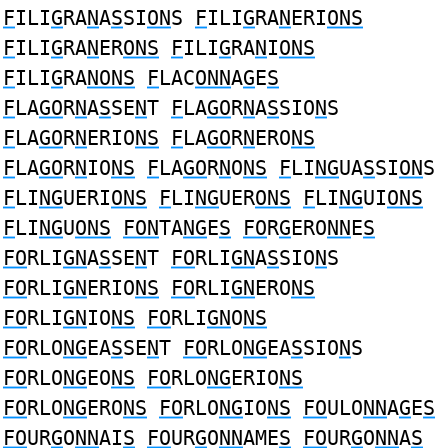
F
ILI
G
RA
N
A
S
SI
ON
S
F
ILI
G
RA
N
ERI
ONS
F
ILI
G
RA
N
ER
ONS
F
ILI
G
RA
N
I
ONS
F
ILI
G
RA
NONS
F
LAC
ONN
A
G
E
S
F
LA
GO
R
N
A
S
SE
N
T
F
LA
GO
R
N
A
S
SIO
N
S
F
LA
GO
R
N
ERIO
NS
F
LA
GO
R
N
ERO
NS
F
LA
GO
R
N
IO
NS
F
LA
GO
R
N
O
NS
F
LI
NG
UA
S
SI
ON
S
F
LI
NG
UERI
ONS
F
LI
NG
UER
ONS
F
LI
NG
UI
ONS
F
LI
NG
U
ONS
FON
TA
NG
E
S
FO
R
G
ERO
NN
E
S
FO
RLI
GN
A
S
SE
N
T
FO
RLI
GN
A
S
SIO
N
S
FO
RLI
GN
ERIO
NS
FO
RLI
GN
ERO
NS
FO
RLI
GN
IO
NS
FO
RLI
GN
O
NS
FO
RLO
NG
EA
S
SE
N
T
FO
RLO
NG
EA
S
SIO
N
S
FO
RLO
NG
EO
NS
FO
RLO
NG
ERIO
NS
FO
RLO
NG
ERO
NS
FO
RLO
NG
IO
NS
FO
ULO
NN
A
G
E
S
FO
UR
G
O
NN
AI
S
FO
UR
G
O
NN
AME
S
FO
UR
G
O
NN
A
S