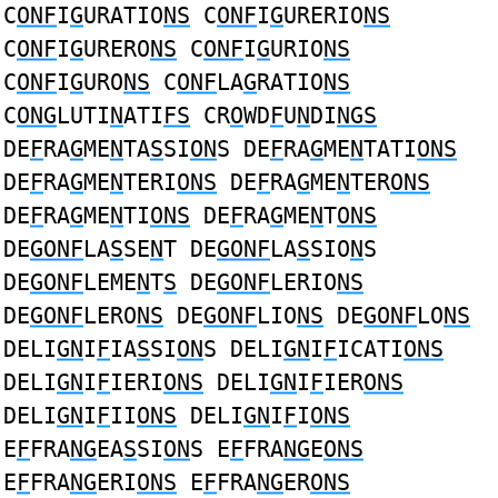
C
ONF
I
G
URATIO
NS
C
ONF
I
G
URERIO
NS
C
ONF
I
G
URERO
NS
C
ONF
I
G
URIO
NS
C
ONF
I
G
URO
NS
C
ONF
LA
G
RATIO
NS
C
ONG
LUTI
N
ATI
FS
CR
O
WD
F
U
N
DI
NGS
DE
F
RA
G
ME
N
TA
S
SI
ON
S DE
F
RA
G
ME
N
TATI
ONS
DE
F
RA
G
ME
N
TERI
ONS
DE
F
RA
G
ME
N
TER
ONS
DE
F
RA
G
ME
N
TI
ONS
DE
F
RA
G
ME
N
T
ONS
DE
GONF
LA
S
SE
N
T DE
GONF
LA
S
SIO
N
S
DE
GONF
LEME
N
T
S
DE
GONF
LERIO
NS
DE
GONF
LERO
NS
DE
GONF
LIO
NS
DE
GONF
LO
NS
DELI
GN
I
F
IA
S
SI
ON
S DELI
GN
I
F
ICATI
ONS
DELI
GN
I
F
IERI
ONS
DELI
GN
I
F
IER
ONS
DELI
GN
I
F
II
ONS
DELI
GN
I
F
I
ONS
E
F
FRA
NG
EA
S
SI
ON
S E
F
FRA
NG
E
ONS
E
F
FRA
NG
ERI
ONS
E
F
FRA
NG
ER
ONS