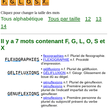
Cliquez pour changer la taille des mots
Tous alphabétique
Tous par taille
12
13
14
Il y a 7 mots contenant F, G, L, O, S et
X
•
flexographies
n.f. Pluriel de flexographie.
FL
E
XOG
RAPHIE
S
•
FLEXOGRAPHIE
n.f. Procédé
d’impression.
•
gélifluxions
n.f. Pluriel de gélifluxion.
G
E
L
I
F
LU
X
I
O
N
S
•
GÉLIFLUXION
n.f. Géogr. Glissement de
boue dû au dégel.
•
génuflexions
n.f. Pluriel de génuflexion.
•
génuflexions
v. Première personne du
pluriel de l’indicatif imparfait du verbe
G
ENU
FL
E
X
I
O
N
S
génuflexer.
•
génuflexions
v. Première personne du
pluriel du subjonctif présent du verbe
génuflexer.