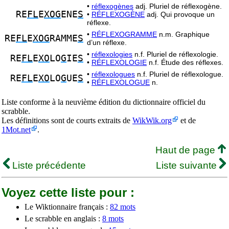
•
réflexogènes
adj. Pluriel de réflexogène.
RE
FL
E
XOG
ENE
S
•
RÉFLEXOGÈNE
adj. Qui provoque un
réflexe.
•
RÉFLEXOGRAMME
n.m. Graphique
RE
FL
E
XOG
RAMME
S
d’un réflexe.
•
réflexologies
n.f. Pluriel de réflexologie.
RE
FL
E
XO
LO
G
IE
S
•
RÉFLEXOLOGIE
n.f. Étude des réflexes.
•
réflexologues
n.f. Pluriel de réflexologue.
RE
FL
E
XO
LO
G
UE
S
•
RÉFLEXOLOGUE
n.
Liste conforme à la neuvième édition du dictionnaire officiel du
scrabble.
Les définitions sont de courts extraits de
WikWik.org
et de
1Mot.net
.
Haut de page
Liste précédente
Liste suivante
Voyez cette liste pour :
Le Wiktionnaire français :
82 mots
Le scrabble en anglais :
8 mots