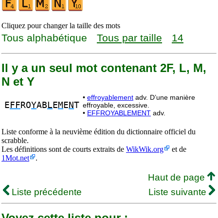
Cliquez pour changer la taille des mots
Tous alphabétique
Tous par taille
14
Il y a un seul mot contenant 2F, L, M,
N et Y
•
effroyablement
adv. D’une manière
E
FF
RO
Y
AB
L
E
M
E
N
T
effroyable, excessive.
•
EFFROYABLEMENT
adv.
Liste conforme à la neuvième édition du dictionnaire officiel du
scrabble.
Les définitions sont de courts extraits de
WikWik.org
et de
1Mot.net
.
Haut de page
Liste précédente
Liste suivante
Voyez cette liste pour :