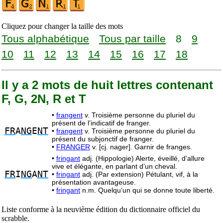
Cliquez pour changer la taille des mots
Tous alphabétique
Tous par taille
8
9
10
11
12
13
14
15
16
17
18
Il y a 2 mots de huit lettres contenant
F, G, 2N, R et T
•
frangent
v. Troisième personne du pluriel du
présent de l’indicatif de franger.
FR
A
NG
E
NT
•
frangent
v. Troisième personne du pluriel du
présent du subjonctif de franger.
•
FRANGER
v. [cj. nager]. Garnir de franges.
•
fringant
adj. (Hippologie) Alerte, éveillé, d’allure
vive et élégante, en parlant d’un cheval.
FR
I
NG
A
NT
•
fringant
adj. (Par extension) Pétulant, vif, à la
présentation avantageuse.
•
fringant
n.m. Quelqu’un qui se donne toute liberté.
Liste conforme à la neuvième édition du dictionnaire officiel du
scrabble.