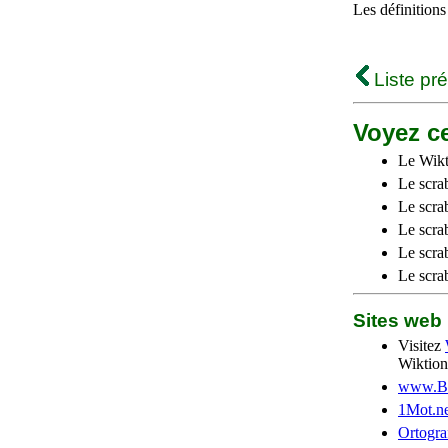
Les définitions
Liste pr
Voyez ce
Le Wikt
Le scra
Le scra
Le scrab
Le scra
Le scra
Sites we
Visitez
Wiktion
www.Be
1Mot.ne
Ortogra