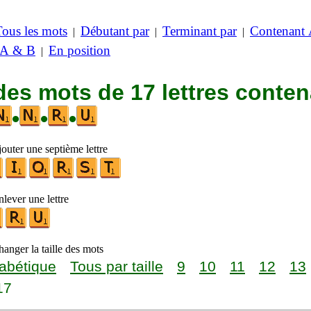
Tous les mots
Débutant par
Terminant par
Contenant
|
|
|
 A & B
En position
|
des mots de 17 lettres conte
•
•
•
outer une septième lettre
lever une lettre
anger la taille des mots
abétique
Tous par taille
9
10
11
12
13
17