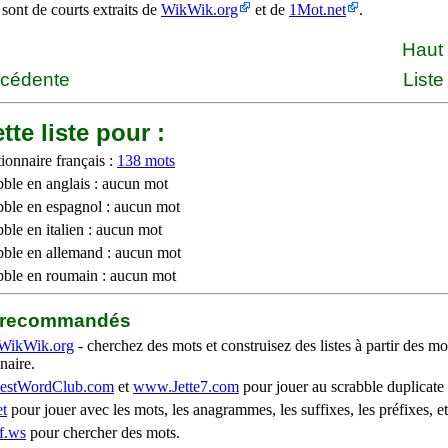
 sont de courts extraits de
WikWik.org
et de
1Mot.net
.
Haut
écédente
Liste
tte liste pour :
ionnaire français :
138 mots
bble en anglais : aucun mot
bble en espagnol : aucun mot
ble en italien : aucun mot
bble en allemand : aucun mot
bble en roumain : aucun mot
b recommandés
WikWik.org
- cherchez des mots et construisez des listes à partir des mo
naire.
stWordClub.com
et
www.Jette7.com
pour jouer au scrabble duplicate 
t
pour jouer avec les mots, les anagrammes, les suffixes, les préfixes, et
f.ws
pour chercher des mots.