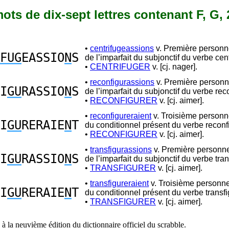
 mots de dix-sept lettres contenant F, G, 
•
centrifugeassions
v. Première personne
FUG
EASSIO
N
S
de l’imparfait du subjonctif du verbe cent
•
CENTRIFUGER
v. [cj. nager].
•
reconfigurassions
v. Première personne
I
GU
RASSIO
N
S
de l’imparfait du subjonctif du verbe rec
•
RECONFIGURER
v. [cj. aimer].
•
reconfigureraient
v. Troisième personne
I
GU
RERAIE
N
T
du conditionnel présent du verbe reconfi
•
RECONFIGURER
v. [cj. aimer].
•
transfigurassions
v. Première personne
I
GU
RASSIO
N
S
de l’imparfait du subjonctif du verbe tran
•
TRANSFIGURER
v. [cj. aimer].
•
transfigureraient
v. Troisième personne
I
GU
RERAIE
N
T
du conditionnel présent du verbe transfi
•
TRANSFIGURER
v. [cj. aimer].
à la neuvième édition du dictionnaire officiel du scrabble.