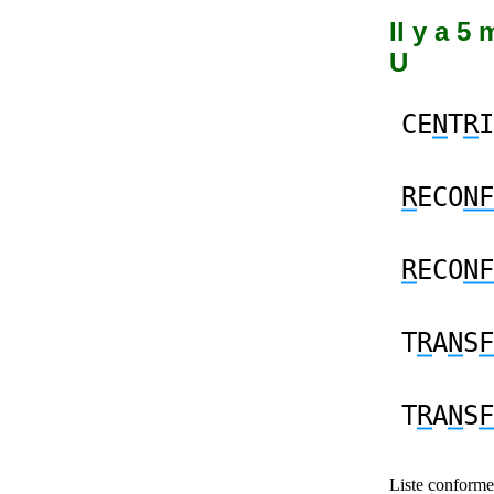
Il y a 5
U
CE
N
T
R
I
R
ECO
NF
R
ECO
NF
T
R
A
N
S
F
T
R
A
N
S
F
Liste conforme 