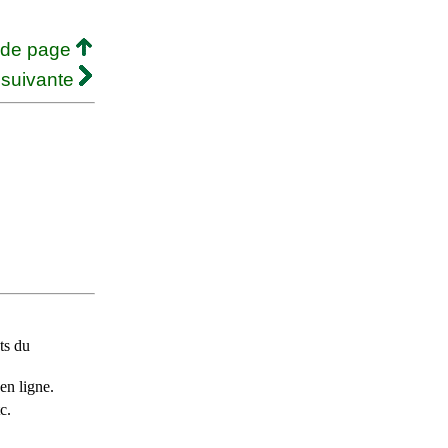
 de page
 suivante
ts du
en ligne.
c.