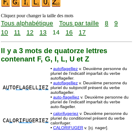
Cliquez pour changer la taille des mots
Tous alphabétique
Tous par taille
8
9
10
11
12
13
14
16
17
Il y a 3 mots de quatorze lettres
contenant F, G, I, L, U et Z
•
autoflagelliez
v. Deuxième personne du
pluriel de l’indicatif imparfait du verbe
autoflageller.
•
autoflagelliez
v. Deuxième personne du
A
U
TO
FL
A
G
ELL
I
E
Z
pluriel du subjonctif présent du verbe
autoflageller.
•
auto-flagelliez
v. Deuxième personne du
pluriel de l’indicatif imparfait du verbe
auto-flageller.
•
calorifugeriez
v. Deuxième personne du
pluriel du conditionnel présent du verbe
CA
L
OR
IFUG
ERIE
Z
calorifuger.
•
CALORIFUGER
v. [cj. nager].