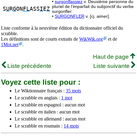
•
surgonflassiez
v. Deuxième personne du
pluriel de l’imparfait du subjonctif du verbe
S
U
R
G
ON
FL
ASS
I
E
Z
surgonfler.
•
SURGONFLER
v. [cj. aimer].
Liste conforme à la neuvième édition du dictionnaire officiel du
scrabble.
Les définitions sont de courts extraits de
WikWik.org
et de
1Mot.net
.
Haut de page
Liste précédente
Liste suivante
Voyez cette liste pour :
Le Wiktionnaire français :
35 mots
Le scrabble en anglais :
1 mot
Le scrabble en espagnol : aucun mot
Le scrabble en italien : aucun mot
Le scrabble en allemand : aucun mot
Le scrabble en roumain :
14 mots