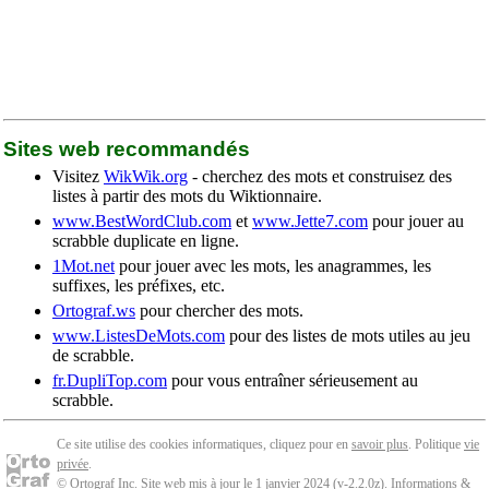
Sites web recommandés
Visitez
WikWik.org
- cherchez des mots et construisez des
listes à partir des mots du Wiktionnaire.
www.BestWordClub.com
et
www.Jette7.com
pour jouer au
scrabble duplicate en ligne.
1Mot.net
pour jouer avec les mots, les anagrammes, les
suffixes, les préfixes, etc.
Ortograf.ws
pour chercher des mots.
www.ListesDeMots.com
pour des listes de mots utiles au jeu
de scrabble.
fr.DupliTop.com
pour vous entraîner sérieusement au
scrabble.
Ce site utilise des cookies informatiques, cliquez pour en
savoir plus
. Politique
vie
privée
.
© Ortograf Inc. Site web mis à jour le 1 janvier 2024 (v-2.2.0
z
).
Informations &