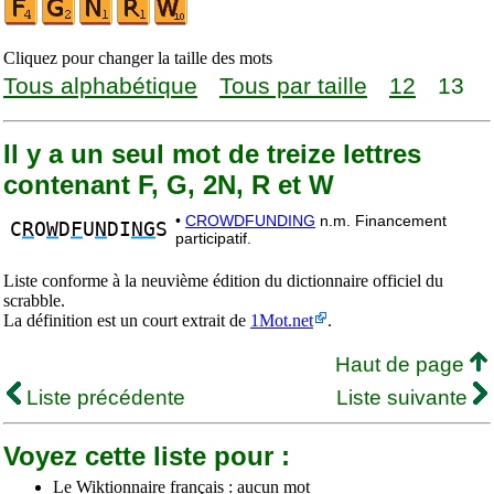
Cliquez pour changer la taille des mots
Tous alphabétique
Tous par taille
12
13
Il y a un seul mot de treize lettres
contenant F, G, 2N, R et W
•
CROWDFUNDING
n.m. Financement
C
R
O
W
D
F
U
N
DI
NG
S
participatif.
Liste conforme à la neuvième édition du dictionnaire officiel du
scrabble.
La définition est un court extrait de
1Mot.net
.
Haut de page
Liste précédente
Liste suivante
Voyez cette liste pour :
Le Wiktionnaire français : aucun mot