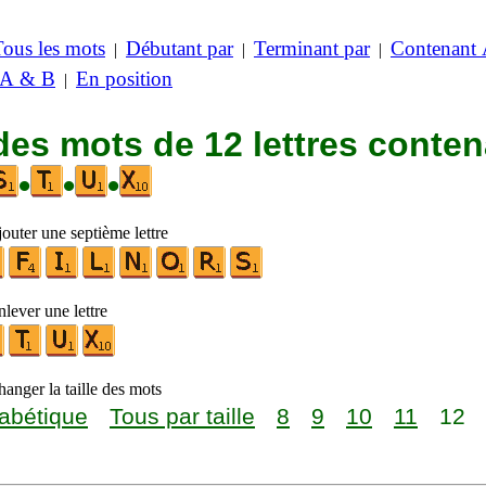
Tous les mots
Débutant par
Terminant par
Contenant
|
|
|
 A & B
En position
|
des mots de 12 lettres conte
•
•
•
outer une septième lettre
lever une lettre
anger la taille des mots
abétique
Tous par taille
8
9
10
11
12