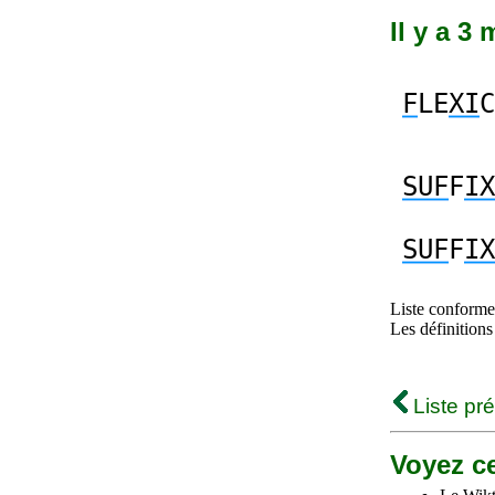
Il y a 3
F
LE
XI
C
SUF
F
IX
SUF
F
IX
Liste conforme 
Les définitions
Liste pr
Voyez ce