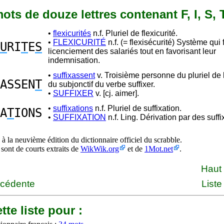
 mots de douze lettres contenant F, I, S, T
•
flexicurités
n.f. Pluriel de flexicurité.
•
FLEXICURITÉ
n.f. (= flexisécurité) Système qui f
U
RI
T
E
S
licenciement des salariés tout en favorisant leur
indemnisation.
•
suffixassent
v. Troisième personne du pluriel de l
ASSEN
T
du subjonctif du verbe suffixer.
•
SUFFIXER
v. [cj. aimer].
•
suffixations
n.f. Pluriel de suffixation.
A
T
IONS
•
SUFFIXATION
n.f. Ling. Dérivation par des suffi
à la neuvième édition du dictionnaire officiel du scrabble.
 sont de courts extraits de
WikWik.org
et de
1Mot.net
.
Haut
écédente
Liste
tte liste pour :