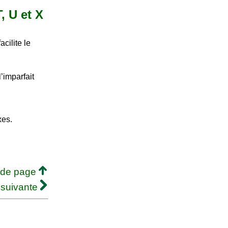
, U et X
acilite le
’imparfait
xes.
 de page
 suivante