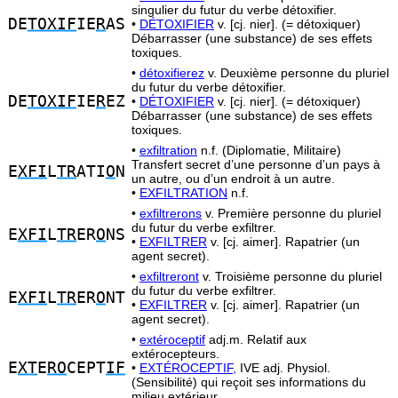
singulier du futur du verbe détoxifier.
DE
TOXIF
IE
R
AS
•
DÉTOXIFIER
v. [cj. nier]. (= détoxiquer)
Débarrasser (une substance) de ses effets
toxiques.
•
détoxifierez
v. Deuxième personne du pluriel
du futur du verbe détoxifier.
DE
TOXIF
IE
R
EZ
•
DÉTOXIFIER
v. [cj. nier]. (= détoxiquer)
Débarrasser (une substance) de ses effets
toxiques.
•
exfiltration
n.f. (Diplomatie, Militaire)
Transfert secret d’une personne d’un pays à
E
XFI
L
TR
ATI
O
N
un autre, ou d’un endroit à un autre.
•
EXFILTRATION
n.f.
•
exfiltrerons
v. Première personne du pluriel
du futur du verbe exfiltrer.
E
XFI
L
TR
ER
O
NS
•
EXFILTRER
v. [cj. aimer]. Rapatrier (un
agent secret).
•
exfiltreront
v. Troisième personne du pluriel
du futur du verbe exfiltrer.
E
XFI
L
TR
ER
O
NT
•
EXFILTRER
v. [cj. aimer]. Rapatrier (un
agent secret).
•
extéroceptif
adj.m. Relatif aux
extérocepteurs.
E
XT
E
RO
CEPT
IF
•
EXTÉROCEPTIF,
IVE adj. Physiol.
(Sensibilité) qui reçoit ses informations du
milieu extérieur.