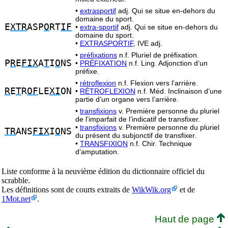
•
extrasportif
adj. Qui se situe en-dehors du
domaine du sport.
E
XTR
ASP
O
RT
IF
•
extra-sportif
adj. Qui se situe en-dehors du
domaine du sport.
•
EXTRASPORTIF,
IVE adj.
•
préfixations
n.f. Pluriel de préfixation.
P
R
E
FIX
A
T
I
O
NS
•
PRÉFIXATION
n.f. Ling. Adjonction d’un
préfixe.
•
rétroflexion
n.f. Flexion vers lʼarrière.
R
E
T
R
OF
LE
XI
ON
•
RÉTROFLEXION
n.f. Méd. Inclinaison d’une
partie d’un organe vers l’arrière.
•
transfixions
v. Première personne du pluriel
de l’imparfait de l’indicatif de transfixer.
•
transfixions
v. Première personne du pluriel
TR
ANS
FIX
I
O
NS
du présent du subjonctif de transfixer.
•
TRANSFIXION
n.f. Chir. Technique
d’amputation.
Liste conforme à la neuvième édition du dictionnaire officiel du
scrabble.
Les définitions sont de courts extraits de
WikWik.org
et de
1Mot.net
.
Haut de page