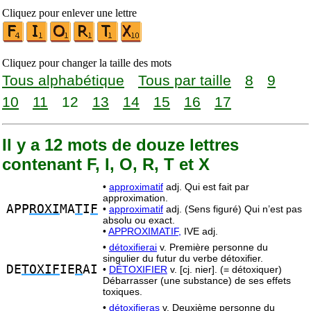
Cliquez pour enlever une lettre
Cliquez pour changer la taille des mots
Tous alphabétique
Tous par taille
8
9
10
11
12
13
14
15
16
17
Il y a 12 mots de douze lettres
contenant F, I, O, R, T et X
•
approximatif
adj. Qui est fait par
approximation.
APP
ROXI
MA
T
I
F
•
approximatif
adj. (Sens figuré) Qui n’est pas
absolu ou exact.
•
APPROXIMATIF,
IVE adj.
•
détoxifierai
v. Première personne du
singulier du futur du verbe détoxifier.
DE
TOXIF
IE
R
AI
•
DÉTOXIFIER
v. [cj. nier]. (= détoxiquer)
Débarrasser (une substance) de ses effets
toxiques.
•
détoxifieras
v. Deuxième personne du